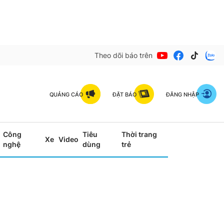
Theo dõi báo trên
QUẢNG CÁO
ĐẶT BÁO
ĐĂNG NHẬP
Công
Tiêu
Thời trang
Xe
Video
nghệ
dùng
trẻ