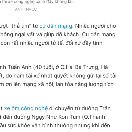
m tài xế công nghệ cách đây không lâu
ẢNH: NVCC
ượt "thả tim" từ
cư dân mạng
. Nhiều người cho
, không ngại vất vả giúp đỡ khách. Cư dân mạng
còn rất nhiều người tử tế, đối xử đầy tình
nh Tuấn Anh (40 tuổi, ở Q.Hai Bà Trưng, Hà
, do nam tài xế nhất quyết không gửi lại số tài
 ơn lên mạng xã hội, lan tỏa năng lượng tích
ặt
xe ôm công nghệ
di chuyển từ đường Trần
g) đến đường Ngụy Như Kon Tum (Q.Thanh
 đầu sức khỏe vẫn bình thường nhưng khi đến