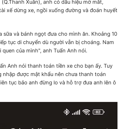
(Q.Thanh Xuân), anh có dấu hiệu mờ mắt,
ài xế dừng xe, ngồi xuống đường và đoán huyết
ua sữa và bánh ngọt đưa cho mình ăn. Khoảng 10
tiếp tục di chuyển dù người vẫn bị choáng. Nam
i quen của mình", anh Tuấn Anh nói.
ấn Anh nói thanh toán tiền xe cho bạn ấy. Tuy
ông nhập được mật khẩu nên chưa thanh toán
iên tục bảo anh đừng lo và hỗ trợ đưa anh lên ô