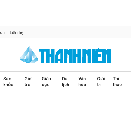
ích
Liên hệ
Sức
Giới
Giáo
Du
Văn
Giải
Thể
khỏe
trẻ
dục
lịch
hóa
trí
thao