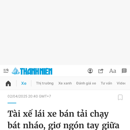
Xe
Thị trường
Xe xanh
Đánh giá xe
Tư vấn
Video
QUẢNG CÁO
ĐẶT BÁO
02/04/2025 20:40 GMT+7
Thông tin tài khoản
Tài xế lái xe bán tải chạy
Đổi mật khẩu
Chuyên mục
bát nháo, giơ ngón tay giữa
Tin đã lưu