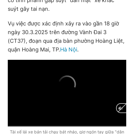
cố tình phanh gấp suýt "dằn mặt" xe khác
suýt gây tai nạn.
Đọc Thanh Niên trên điện thoại
Vụ việc được xác định xảy ra vào gần 18 giờ
ngày 30.3.2025 trên đường Vành Đai 3
(CT37), đoạn qua địa bàn phường Hoàng Liệt,
quận Hoàng Mai, TP.
Hà Nội
.
Theo dõi báo trên
Hotline
Liên hệ quảng cáo
0906 645 777
0908 780 404
Đặt báo
Quảng cáo
RSS
Tòa soạn
Chính sách bảo
Tổng biên tập: Nguyễn Ngọc Toàn
Phó tổng biên tập thường trực: Hải Thành
Phó tổng biên tập: Lâm Hiếu Dũng
Phó tổng biên tập: Trần Việt Hưng
Tổng thư ký tòa soạn: Đức Trung
C
0:00
/
D
0:00
Tài xế lái xe bán tải chạy bát nháo, giơ ngón tay giữa "dằn