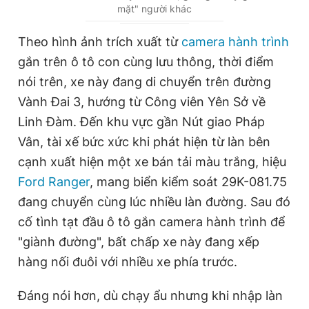
mặt" người khác
Giấy phép xuất bản số 110/GP - BTTTT cấp ngày 24.3.2020
u
u
© 2003-2026 Bản quyền thuộc về Báo Thanh Niên. Cấm sao
r
r
chép dưới mọi hình thức nếu không có sự chấp thuận bằng văn
Theo hình ảnh trích xuất từ
camera hành trình
bản. Phát triển bởi ePi Technologies, JSC.
r
a
gắn trên ô tô con cùng lưu thông, thời điểm
e
t
nói trên, xe này đang di chuyển trên đường
n
i
Vành Đai 3, hướng từ Công viên Yên Sở về
t
o
Linh Đàm. Đến khu vực gần Nút giao Pháp
T
n
Vân, tài xế bức xức khi phát hiện từ làn bên
i
cạnh xuất hiện một xe bán tải màu trắng, hiệu
Ford Ranger
m
, mang biển kiểm soát 29K-081.75
đang chuyển cùng lúc nhiều làn đường. Sau đó
e
cố tình tạt đầu ô tô gắn camera hành trình để
"giành đường", bất chấp xe này đang xếp
hàng nối đuôi với nhiều xe phía trước.
Đáng nói hơn, dù chạy ẩu nhưng khi nhập làn