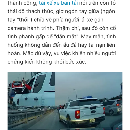
thành công,
tài xế xe bán tải
nói trên còn tỏ
thái độ thách thức, giơ ngón tay giữa (ngón
tay "thối") chĩa về phía người lái xe gắn
camera hành trình. Thậm chí, sau đó còn cố
tình phanh gấp để "dằn mặt". May mắn, tình
huống không dẫn đến ẩu đả hay tai nạn liên
hoàn. Mặc dù vậy, vụ việc khiến nhiều người
chứng kiến không khỏi bức xúc.