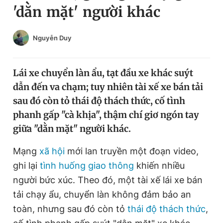
'dằn mặt' người khác
Chuyên mục khác
Tin đã xem
Chào ngày mới
Tin 24h
Nguyễn Duy
Đăng xuất
Tin thị trường
Tin 360
Lái xe chuyển làn ẩu, tạt đầu xe khác suýt
dẫn đến va chạm; tuy nhiên tài xế xe bán tải
Video
Magazine
sau đó còn tỏ thái độ thách thức, cố tình
phanh gấp "cà khịa", thậm chí giơ ngón tay
giữa "dằn mặt" người khác.
Sản phẩm khác
Mạng
xã hội
mới lan truyền một đoạn video,
Tiện ích
Bạn cần biết
ghi lại
tình huống giao thông
khiến nhiều
người bức xúc. Theo đó, một tài xế lái xe bán
Thông tin tòa soạn
Liên hệ quảng cáo
tải chạy ẩu, chuyển làn không đảm bảo an
toàn, nhưng sau đó còn tỏ
thái độ thách thức
,