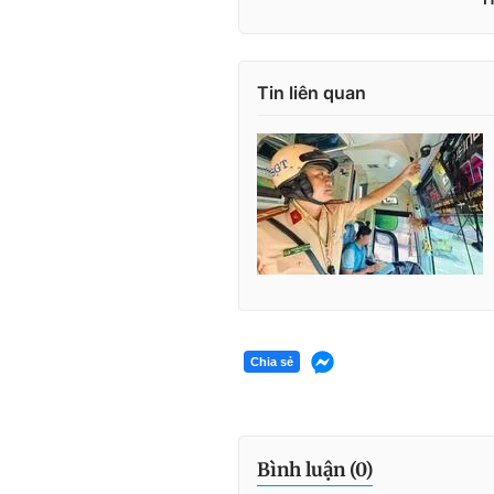
Tin liên quan
Chia sẻ
Bình luận (
0
)