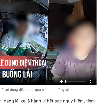
tài xế dùng điện thoại qua camera buồng lái
 đang lái xe là hành vi hết sức nguy hiểm, tiềm