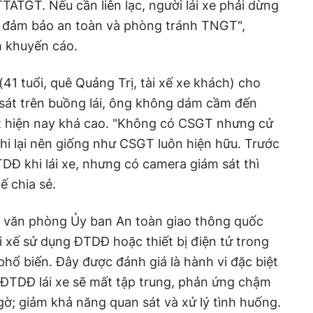
TATGT. Nếu cần liên lạc, người lái xe phải dừng
ể đảm bảo an toàn và phòng tránh TNGT",
 khuyến cáo.
 tuổi, quê Quảng Trị, tài xế xe khách) cho
 sát trên buồng lái, ông không dám cầm đến
ạt hiện nay khá cao. "Không có CSGT nhưng cử
i lại nên giống như CSGT luôn hiện hữu. Trước
TDĐ khi lái xe, nhưng có camera giám sát thì
ế chia sẻ.
 văn phòng Ủy ban An toàn giao thông quốc
ài xế sử dụng ĐTDĐ hoặc thiết bị điện tử trong
a phổ biến. Đây được đánh giá là hành vi đặc biệt
 ĐTDĐ lái xe sẽ mất tập trung, phản ứng chậm
gờ; giảm khả năng quan sát và xử lý tình huống.