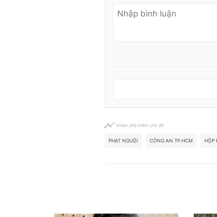
Khám phá thêm chủ đề
PHẠT NGUỘI
CÔNG AN TP.HCM
HỘP 