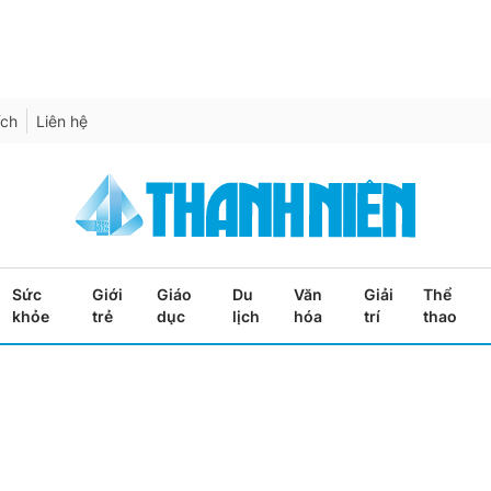
ích
Liên hệ
Sức
Giới
Giáo
Du
Văn
Giải
Thể
khỏe
trẻ
dục
lịch
hóa
trí
thao