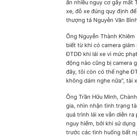
ẩn nhiều nguy cơ gây mất T
xe, đỗ xe đúng quy định đ
thượng tá Nguyễn Văn Bình
Ông Nguyễn Thành Khiêm (41
biết từ khi có camera giám
ĐTDĐ khi lái xe vì mức ph
động nào cũng bị camera gh
đây, tôi còn có thể nghe Đ
không dám nghe nữa", tài x
Ông Trần Hữu Minh, Chánh
gia, nhìn nhận tình trạng t
quá trình lái xe vẫn diễn r
nguy hiểm, bởi khi sử dụng
trước các tình huống bất n