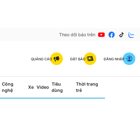
Theo dõi báo trên
QUẢNG CÁO
ĐẶT BÁO
ĐĂNG NHẬP
Công
Tiêu
Thời trang
Xe
Video
nghệ
dùng
trẻ