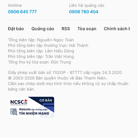
Hotline
Liên hệ quảng cáo
0906 645 777
0908 780 404
Đặt báo
Quảng cáo
RSS
Tòa soạn
Chính sách bảo
Tổng biên tập: Nguyễn Ngọc Toàn
Phó tổng biên tập thường trực: Hải Thành
Phó tổng biên tập: Lâm Hiếu Dũng
Phó tổng biên tập: Trần Việt Hưng
Tổng thư ký tòa soạn: Đức Trung
Giấy phép xuất bản số 110/GP - BTTTT cấp ngày 24.3.2020
© 2003-2026 Bản quyền thuộc về Báo Thanh Niên.
Cấm sao chép dưới mọi hình thức nếu không có sự chấp thuận
bằng văn bản.