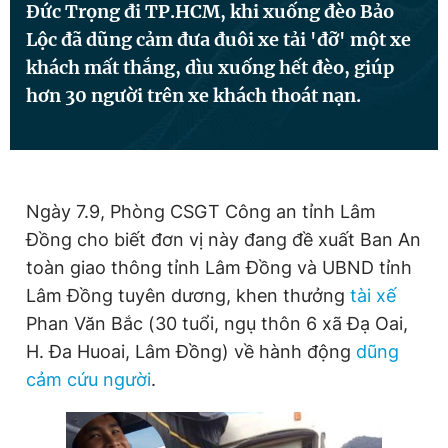
Đức Trọng đi TP.HCM, khi xuống đèo Bảo
Lộc đã dũng cảm đưa đuôi xe tải 'đỡ' một xe
khách mất thắng, dìu xuống hết đèo, giúp
Đọc Thanh Niên trên điện thoại
hơn 30 người trên xe khách thoát nạn.
Theo dõi báo trên
Ngày 7.9, Phòng CSGT Công an tỉnh Lâm
Đồng cho biết đơn vị này đang đề xuất Ban An
Hotline
Liên hệ quảng cáo
toàn giao thông tỉnh Lâm Đồng và UBND tỉnh
0906 645 777
0908 780 404
Lâm Đồng tuyên dương, khen thưởng
tài xế
Phan Văn Bắc (30 tuổi, ngụ thôn 6 xã Đạ Oai,
Đặt báo
Quảng cáo
RSS
Tòa soạn
Chính sách bảo
H. Đa Huoai, Lâm Đồng) về hành động
dũng
Tổng biên tập: Nguyễn Ngọc Toàn
cảm cứu người
.
Phó tổng biên tập thường trực: Hải Thành
Phó tổng biên tập: Lâm Hiếu Dũng
Phó tổng biên tập: Trần Việt Hưng
Tổng thư ký tòa soạn: Đức Trung