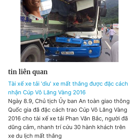
Giấy phép xuất bản số 110/GP - BTTTT cấp ngày 24.3.2020
© 2003-2026 Bản quyền thuộc về Báo Thanh Niên. Cấm sao
chép dưới mọi hình thức nếu không có sự chấp thuận bằng văn
bản. Phát triển bởi ePi Technologies, JSC.
tin liên quan
Tài xế xe tải 'dìu' xe mất thắng được đặc cách
nhận Cúp Vô Lăng Vàng 2016
Ngày 8.9, Chủ tịch Ủy ban An toàn giao thông
Quốc gia đã đặc cách trao Cúp Vô Lăng Vàng
2016 cho tài xế xe tải Phan Văn Bắc, người đã
dũng cảm, nhanh trí cứu 30 hành khách trên
xe du lịch mất thắng