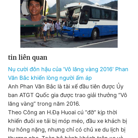
tin liên quan
Nụ cười đôn hậu của 'Vô lăng vàng 2016' Phan
Văn Bắc khiến lòng người ấm áp
Anh Phan Văn Bắc là tài xế đầu tiên được Ủy
ban ATGT Quốc gia được trao giải thưởng “Vô
lăng vàng” trong năm 2016.
Theo Công an H.Đạ Huoai cú “đỡ” kịp thời
khiến đuôi xe tải bị móp méo, đầu xe khách bị
hư hỏng nặng, nhưng chỉ có chủ xe du lịch bị