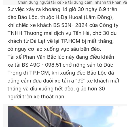
Chân dung người tài xế xe tải dũng cảm, nhanh trí Phan V
Sự việc xảy ra khoảng 14 giờ 30 ngày 6.9 trên
đèo Bảo Lộc, thuộc H.Đạ Huoai (Lâm Đồng),
khi chiếc xe khách BS 53N- 2824 của Công ty
TNHH Thương mai dịch vụ Tấn Hà, chở 30 du
khách từ Đà Lạt về lại TP.HCM bị mất thắng,
có nguy cơ lao xuống vực sâu bên đèo.
Tài xế Phan Văn Bắc lúc này đang điều khiển
xe tải BS 49C - 098.51 chở nông sản từ Đức
Trọng đi TP.HCM, khi xuống đèo Bảo Lộc đã
dũng cảm đưa đuôi xe tải ra “đỡ” xe khách mất
thắng và dìu xuống hết đèo, giúp hơn 30
người trên xe thoát nạn.