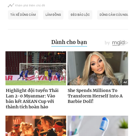
Khám phá thêm chủ đề
TÀI XẾ DŨNG CẢM
LÂM ĐỒNG
ĐÈO BẢO LỘC
DŨNG CẢM CỨU NGƯỜI