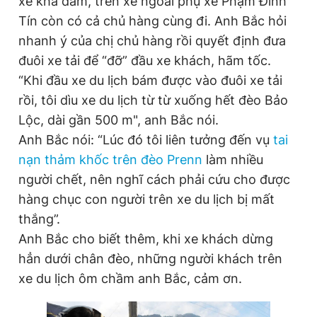
xe khá đằm, trên xe ngoài phụ xe Phạm Đình
Tín còn có cả chủ hàng cùng đi. Anh Bắc hỏi
nhanh ý của chị chủ hàng rồi quyết định đưa
đuôi xe tải để “đỡ” đầu xe khách, hãm tốc.
“Khi đầu xe du lịch bám được vào đuôi xe tải
rồi, tôi dìu xe du lịch từ từ xuống hết đèo Bảo
Lộc, dài gần 500 m", anh Bắc nói.
Anh Bắc nói: “Lúc đó tôi liên tưởng đến vụ
tai
nạn thảm khốc trên đèo Prenn
làm nhiều
người chết, nên nghĩ cách phải cứu cho được
hàng chục con người trên xe du lịch bị mất
thắng”.
Anh Bắc cho biết thêm, khi xe khách dừng
hẳn dưới chân đèo, những người khách trên
xe du lịch ôm chầm anh Bắc, cảm ơn.