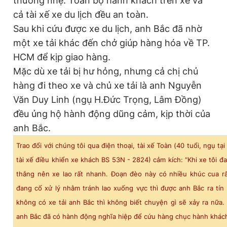
thương nhẹ. Toàn bộ hành khách trên xe và
cả tài xế xe du lịch đều an toàn.
Sau khi cứu được xe du lịch, anh Bắc đã nhờ
một xe tải khác đến chở giúp hàng hóa về TP.
HCM để kịp giao hàng.
Mặc dù xe tải bị hư hỏng, nhưng cả chị chủ
hàng đi theo xe và chủ xe tải là anh Nguyễn
Văn Duy Linh (ngụ H.Đức Trọng, Lâm Đồng)
đều ủng hộ hành động dũng cảm, kịp thời của
anh Bắc.
Trao đổi với chúng tôi qua điện thoại, tài xế Toàn (40 tuổi, ngụ t
tài xế điều khiển xe khách BS 53N - 2824) cảm kích: “Khi xe tôi đ
thắng nên xe lao rất nhanh. Đoạn đèo này có nhiều khúc cua rấ
đang cố xử lý nhằm tránh lao xuống vực thì được anh Bắc ra tín 
không có xe tải anh Bắc thì không biết chuyện gì sẽ xảy ra nữa.
anh Bắc đã có hành động nghĩa hiệp để cứu hàng chục hành khách 