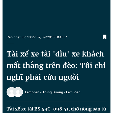
Chuyên mục khác
Tin đã xem
Chào ngày mới
Tin 24h
Đăng xuất
Tin thị trường
Tin 360
Cập nhật lúc 18:27 07/09/2016 GMT+7
Video
Magazine
Tài xế xe tải 'dìu' xe khách
mất thắng trên đèo: Tôi chỉ
Sản phẩm khác
nghĩ phải cứu người
Tiện ích
Bạn cần biết
Thông tin tòa soạn
Liên hệ quảng cáo
Lâm Viên - Trùng Dương
-
Lâm Viên
Tài xế xe tải BS 49C-098.51, chở nông sản từ