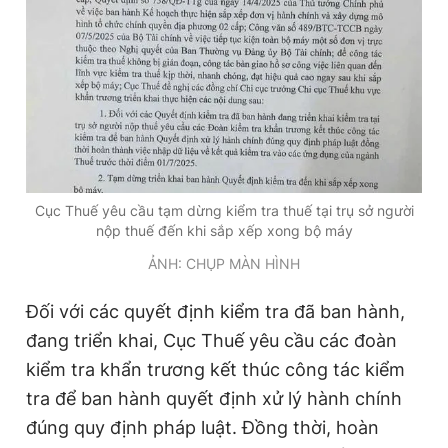
Đọc Thanh Niên trên điện thoại
Theo dõi báo trên
Cục Thuế yêu cầu tạm dừng kiểm tra thuế tại trụ sở người
nộp thuế đến khi sắp xếp xong bộ máy
Hotline
Liên hệ quảng cáo
ẢNH: CHỤP MÀN HÌNH
0906 645 777
0908 780 404
Đối với các quyết định kiểm tra đã ban hành,
Đặt báo
Quảng cáo
RSS
Tòa soạn
Chính sách bảo
đang triển khai, Cục Thuế yêu cầu các đoàn
Tổng biên tập: Nguyễn Ngọc Toàn
kiểm tra khẩn trương kết thúc công tác kiểm
Phó tổng biên tập thường trực: Hải Thành
tra để ban hành quyết định xử lý hành chính
Phó tổng biên tập: Lâm Hiếu Dũng
Phó tổng biên tập: Trần Việt Hưng
đúng quy định pháp luật. Đồng thời, hoàn
Tổng thư ký tòa soạn: Đức Trung