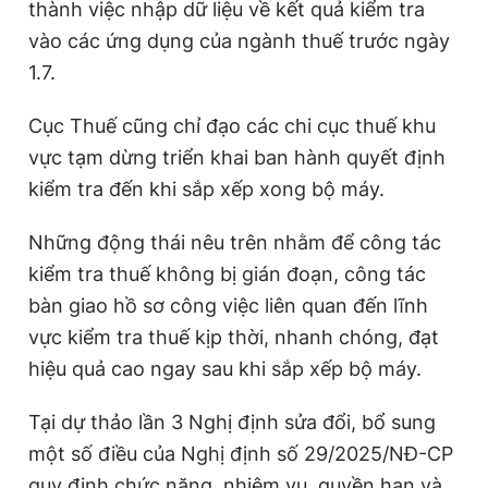
thành việc nhập dữ liệu về kết quả kiểm tra
Giấy phép xuất bản số 110/GP - BTTTT cấp ngày 24.3.2020
vào các ứng dụng của ngành thuế trước ngày
© 2003-2026 Bản quyền thuộc về Báo Thanh Niên. Cấm sao
chép dưới mọi hình thức nếu không có sự chấp thuận bằng văn
1.7.
bản. Phát triển bởi ePi Technologies, JSC.
Cục Thuế cũng chỉ đạo các chi cục thuế khu
vực tạm dừng triển khai ban hành quyết định
kiểm tra đến khi sắp xếp xong bộ máy.
Những động thái nêu trên nhằm để công tác
kiểm tra thuế không bị gián đoạn, công tác
bàn giao hồ sơ công việc liên quan đến lĩnh
vực kiểm tra thuế kịp thời, nhanh chóng, đạt
hiệu quả cao ngay sau khi sắp xếp bộ máy.
Tại dự thảo lần 3 Nghị định sửa đổi, bổ sung
một số điều của Nghị định số 29/2025/NĐ-CP
quy định chức năng, nhiệm vụ, quyền hạn và