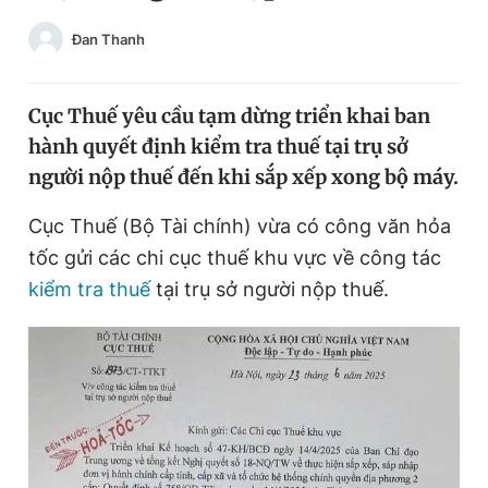
Chuyên mục khác
Đan Thanh
Tin đã xem
Chào ngày mới
Tin 24h
Đăng xuất
Cục Thuế yêu cầu tạm dừng triển khai ban
Tin thị trường
Tin 360
hành quyết định kiểm tra thuế tại trụ sở
người nộp thuế đến khi sắp xếp xong bộ máy.
Video
Magazine
Cục Thuế (Bộ Tài chính) vừa có công văn hỏa
tốc gửi các chi cục thuế khu vực về công tác
kiểm tra thuế
tại trụ sở người nộp thuế.
Sản phẩm khác
Tiện ích
Bạn cần biết
Thông tin tòa soạn
Liên hệ quảng cáo