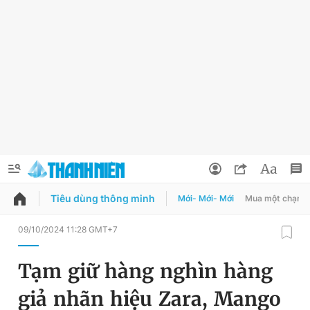
Tiêu dùng thông minh
Mới- Mới- Mới
Mua một chạm
QUẢNG CÁO
ĐẶT BÁO
09/10/2024 11:28 GMT+7
Thông tin tài khoản
Tạm giữ hàng nghìn hàng
Đổi mật khẩu
Chuyên mục
giả nhãn hiệu Zara, Mango
Tin đã lưu