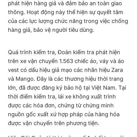
phát hiện hàng giả và đảm bảo an toàn giao
Giấy phép xuất bản số 110/GP - BTTTT cấp ngày 24.3.2020
thông. Hoạt động này thể hiện sự quyết tâm
© 2003-2026 Bản quyền thuộc về Báo Thanh Niên. Cấm sao
chép dưới mọi hình thức nếu không có sự chấp thuận bằng văn
của các lực lượng chức năng trong việc chống
bản. Phát triển bởi ePi Technologies, JSC.
hàng giả, bảo vệ người tiêu dùng.
Quá trình kiểm tra, Đoàn kiểm tra phát hiện
trên xe vận chuyển 1.563 chiếc áo, váy và áo
vest có dấu hiệu giả mạo các nhãn hiệu Zara
và Mango. Đây là các thương hiệu thời trang
lớn, đã được đăng ký bảo hộ tại Việt Nam.
Tại
thời điểm kiểm tra, lái xe không xuất trình
được các hóa đơn, chứng từ chứng minh
nguồn gốc xuất xứ hợp pháp của hàng hóa
được vận chuyển trên phương tiện.