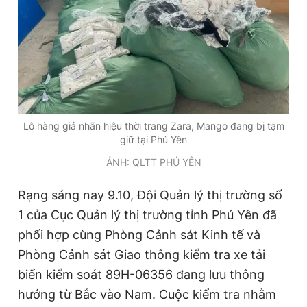
Đọc Thanh Niên trên điện thoại
Lô hàng giả nhãn hiệu thời trang Zara, Mango đang bị tạm
Theo dõi báo trên
giữ tại Phú Yên
ẢNH: QLTT PHÚ YÊN
Hotline
Liên hệ quảng cáo
0906 645 777
0908 780 404
Rạng sáng nay 9.10, Đội Quản lý thị trường số
1 của Cục Quản lý thị trường tỉnh Phú Yên đã
Đặt báo
Quảng cáo
RSS
Tòa soạn
Chính sách bảo
phối hợp cùng Phòng Cảnh sát Kinh tế và
Tổng biên tập: Nguyễn Ngọc Toàn
Phòng Cảnh sát Giao thông kiểm tra xe tải
Phó tổng biên tập thường trực: Hải Thành
Phó tổng biên tập: Lâm Hiếu Dũng
biển kiểm soát 89H-06356 đang lưu thông
Phó tổng biên tập: Trần Việt Hưng
hướng từ Bắc vào Nam. Cuộc kiểm tra nhằm
Tổng thư ký tòa soạn: Đức Trung