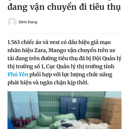
đang vận chuyển đi tiêu thụ
Chuyên mục khác
Tin đã xem
Chào ngày mới
Tin 24h
Đinh Đang
Đăng xuất
Tin thị trường
Tin 360
1.563 chiếc áo và vest có dấu hiệu giả mạo
nhãn hiệu Zara, Mango vận chuyển trên xe
Video
Magazine
tải đang trên đường tiêu thụ đã bị Đội Quản lý
thị trường số 1, Cục Quản lý thị trường tỉnh
Phú Yên
phối hợp với lực lượng chức năng
Sản phẩm khác
phát hiện và ngăn chặn kịp thời.
Tiện ích
Bạn cần biết
Thông tin tòa soạn
Liên hệ quảng cáo