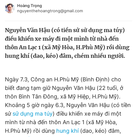
Tin đã xem
Hoàng Trọng
nguyenthehoangtrong@gmail.com
Chào ngày mới
Tin 24h
Đăng xuất
Nguyễn Văn Hậu (có tiền sử sử dụng ma túy)
Tin thị trường
Tin 360
điều khiển xe máy đi một mình từ nhà đến
thôn An Lạc 1 (xã Mỹ Hòa, H.Phù Mỹ) rồi dùng
Video
Magazine
hung khí (dao, kéo) đâm, chém nhiều người.
Sản phẩm khác
Ngày 7.3, Công an H.Phù Mỹ (Bình Định) cho
Tiện ích
Bạn cần biết
biết đang tạm giữ Nguyễn Văn Hậu (22 tuổi, ở
thôn Bình Tân Đông, xã Mỹ Hiệp, H.Phù Mỹ).
Thông tin tòa soạn
Liên hệ quảng cáo
Khoảng 5 giờ ngày 6.3, Nguyễn Văn Hậu (có tiền
sử
sử dụng ma túy
) điều khiển xe máy đi một
mình từ nhà đến thôn An Lạc 1 (xã Mỹ Hòa,
H.Phù Mỹ) rồi dùng
hung khí
(dao, kéo) đâm,