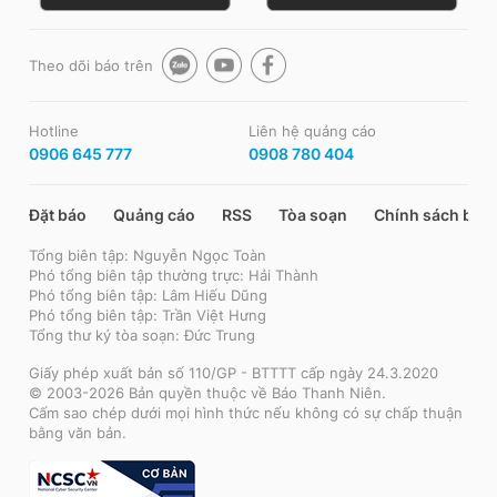
Theo dõi báo trên
Hotline
Liên hệ quảng cáo
0906 645 777
0908 780 404
Đặt báo
Quảng cáo
RSS
Tòa soạn
Chính sách bảo
Tổng biên tập: Nguyễn Ngọc Toàn
Phó tổng biên tập thường trực: Hải Thành
Phó tổng biên tập: Lâm Hiếu Dũng
Phó tổng biên tập: Trần Việt Hưng
Tổng thư ký tòa soạn: Đức Trung
Giấy phép xuất bản số 110/GP - BTTTT cấp ngày 24.3.2020
© 2003-2026 Bản quyền thuộc về Báo Thanh Niên.
Cấm sao chép dưới mọi hình thức nếu không có sự chấp thuận
bằng văn bản.