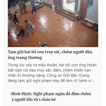
© 2003-2026 Bản quyền thuộc về Báo Thanh Niên. Cấm sao
chép dưới mọi hình thức nếu không có sự chấp thuận bằng văn
bản. Phát triển bởi ePi Technologies, JSC.
Tạm giữ hai bố con truy sát, chém người đàn
ông trọng thương
Trong lúc xảy ra mâu thuẫn, hai bố con ông Hoàn
bất ngờ rút dao truy sát, đâm, chém khiến nạn
nhân bị thương nặng. Công an tỉnh Bắc Giang
đang tạm giữ nghi phạm này để làm rõ hành vi...
Bình Định: Nghi phạm ngáo đá đâm chém
3 người lớn và 1 cháu bé