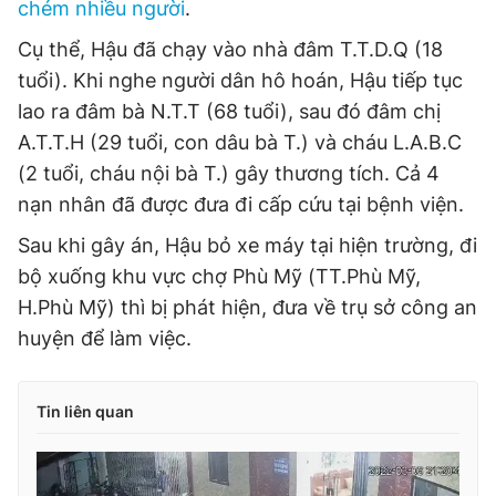
chém nhiều người
.
Đọc Thanh Niên trên điện thoại
Cụ thể, Hậu đã chạy vào nhà đâm T.T.D.Q (18
tuổi). Khi nghe người dân hô hoán, Hậu tiếp tục
lao ra đâm bà N.T.T (68 tuổi), sau đó đâm chị
A.T.T.H (29 tuổi, con dâu bà T.) và cháu L.A.B.C
(2 tuổi, cháu nội bà T.) gây thương tích. Cả 4
Theo dõi báo trên
nạn nhân đã được đưa đi cấp cứu tại bệnh viện.
Sau khi gây án, Hậu bỏ xe máy tại hiện trường, đi
Hotline
Liên hệ quảng cáo
0906 645 777
0908 780 404
bộ xuống khu vực chợ Phù Mỹ (TT.Phù Mỹ,
H.Phù Mỹ) thì bị phát hiện, đưa về trụ sở công an
Đặt báo
Quảng cáo
RSS
Tòa soạn
Chính sách bảo
huyện để làm việc.
Tổng biên tập: Nguyễn Ngọc Toàn
Phó tổng biên tập thường trực: Hải Thành
Phó tổng biên tập: Lâm Hiếu Dũng
Tin liên quan
Phó tổng biên tập: Trần Việt Hưng
Tổng thư ký tòa soạn: Đức Trung
Giấy phép xuất bản số 110/GP - BTTTT cấp ngày 24.3.2020