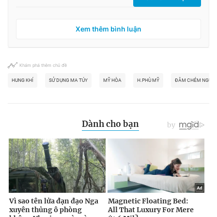
Xem thêm bình luận
Khám phá thêm chủ đề
HUNG KHÍ
SỬ DỤNG MA TÚY
MỸ HÒA
H.PHÙ MỸ
ĐÂM CHÉM NGƯỜI