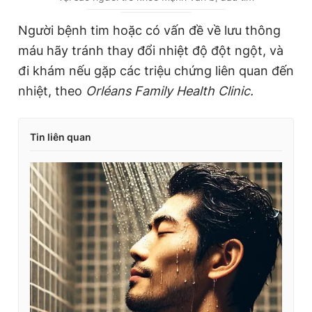
r
r
Người bệnh tim hoặc có vấn đề về lưu thông
r
a
máu hãy tránh thay đổi nhiệt độ đột ngột, và
e
t
đi khám nếu gặp các triệu chứng liên quan đến
n
i
nhiệt, theo
Orléans Family Health Clinic.
t
o
T
n
Tin liên quan
i
m
e