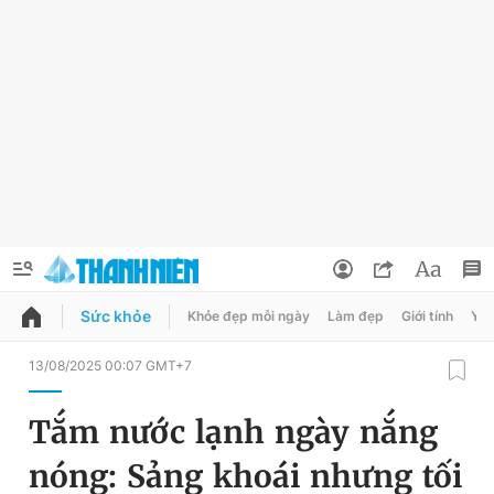
Sức khỏe
Khỏe đẹp mỗi ngày
Làm đẹp
Giới tính
Y t
QUẢNG CÁO
ĐẶT BÁO
13/08/2025 00:07 GMT+7
Thông tin tài khoản
Tắm nước lạnh ngày nắng
Đổi mật khẩu
Chuyên mục
nóng: Sảng khoái nhưng tối
Tin đã lưu