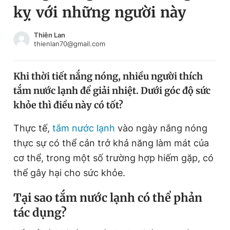
kỵ với những người này
Chuyên mục khác
Tin đã xem
Chào ngày mới
Tin 24h
Thiên Lan
thienlan70@gmail.com
Đăng xuất
Tin thị trường
Tin 360
Khi thời tiết nắng nóng, nhiều người thích
tắm nước lạnh để giải nhiệt. Dưới góc độ sức
Video
Magazine
khỏe thì điều này có tốt?
Thực tế,
tắm nước lạnh
vào ngày nắng nóng
Sản phẩm khác
thực sự có thể cản trở khả năng làm mát của
Tiện ích
Bạn cần biết
cơ thể, trong một số trường hợp hiếm gặp, có
thể gây hại cho sức khỏe.
Thông tin tòa soạn
Liên hệ quảng cáo
Tại sao tắm nước lạnh có thể phản
tác dụng?