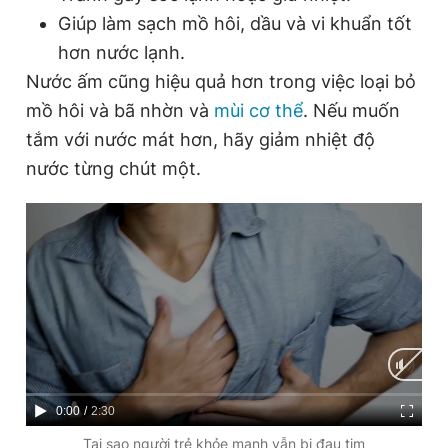
Giúp làm sạch mồ hôi, dầu và vi khuẩn tốt
hơn nước lạnh.
Nước ấm cũng hiệu quả hơn trong việc loại bỏ
mồ hôi và bã nhờn và
mùi cơ thể
. Nếu muốn
tắm với nước mát hơn, hãy giảm nhiệt độ
nước từng chút một.
C
0:00
/
D
2:30
u
u
Tại sao người trẻ khỏe mạnh vẫn bị đau tim