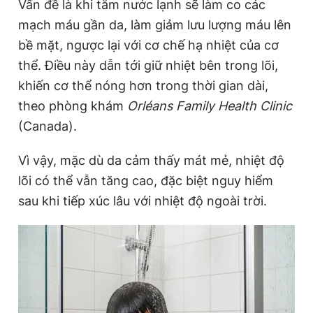
Vấn đề là khi tắm nước lạnh sẽ làm co các
mạch máu gần da, làm giảm lưu lượng máu lên
bề mặt, ngược lại với cơ chế hạ nhiệt của cơ
Đọc Thanh Niên trên điện thoại
thể. Điều này dẫn tới giữ nhiệt bên trong lõi,
khiến cơ thể nóng hơn trong thời gian dài,
theo phòng khám
Orléans Family Health Clinic
(Canada).
Theo dõi báo trên
Vì vậy, mặc dù da cảm thấy mát mẻ, nhiệt độ
Hotline
Liên hệ quảng cáo
lõi có thể vẫn tăng cao, đặc biệt nguy hiểm
0906 645 777
0908 780 404
sau khi tiếp xúc lâu với nhiệt độ ngoài trời.
Đặt báo
Quảng cáo
RSS
Tòa soạn
Chính sách bảo
Tổng biên tập: Nguyễn Ngọc Toàn
Phó tổng biên tập thường trực: Hải Thành
Phó tổng biên tập: Lâm Hiếu Dũng
Phó tổng biên tập: Trần Việt Hưng
Tổng thư ký tòa soạn: Đức Trung