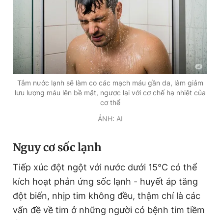
Giấy phép xuất bản số 110/GP - BTTTT cấp ngày 24.3.2020
© 2003-2026 Bản quyền thuộc về Báo Thanh Niên. Cấm sao
chép dưới mọi hình thức nếu không có sự chấp thuận bằng văn
bản. Phát triển bởi ePi Technologies, JSC.
Tắm nước lạnh sẽ làm co các mạch máu gần da, làm giảm
lưu lượng máu lên bề mặt, ngược lại với cơ chế hạ nhiệt của
cơ thể
ẢNH: AI
Nguy cơ sốc lạnh
Tiếp xúc đột ngột với nước dưới 15°C có thể
kích hoạt phản ứng sốc lạnh - huyết áp tăng
đột biến, nhịp tim không đều, thậm chí là các
vấn đề về tim ở những người có bệnh tim tiềm