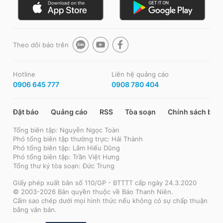
Theo dõi báo trên
Hotline
Liên hệ quảng cáo
0906 645 777
0908 780 404
Đặt báo
Quảng cáo
RSS
Tòa soạn
Chính sách bảo
Tổng biên tập: Nguyễn Ngọc Toàn
Phó tổng biên tập thường trực: Hải Thành
Phó tổng biên tập: Lâm Hiếu Dũng
Phó tổng biên tập: Trần Việt Hưng
Tổng thư ký tòa soạn: Đức Trung
Giấy phép xuất bản số 110/GP - BTTTT cấp ngày 24.3.2020
© 2003-2026 Bản quyền thuộc về Báo Thanh Niên.
Cấm sao chép dưới mọi hình thức nếu không có sự chấp thuận
bằng văn bản.