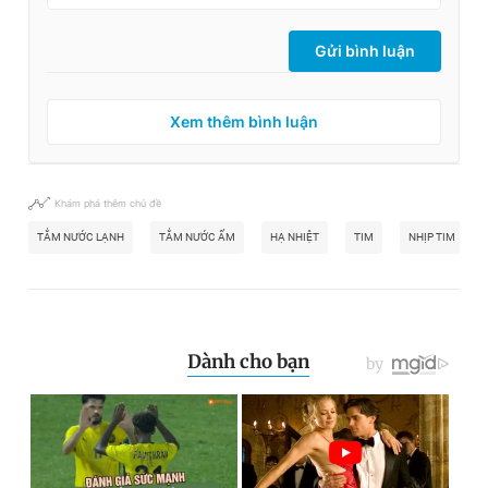
Gửi bình luận
Xem thêm bình luận
Khám phá thêm chủ đề
TẮM NƯỚC LẠNH
TẮM NƯỚC ẤM
HẠ NHIỆT
TIM
NHỊP TIM