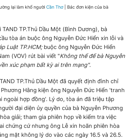
ường lại làm khổ người
Cần Thơ
| Bác đơn kiện của bà
ửi TAND TP.Thủ Dầu Một (Bình Dương), bà
u tòa án buộc ông Nguyễn Đức Hiển xin lỗi và
áp Luật TP.HCM;
buộc ông Nguyễn Đức Hiển
Nam (VOV) rút bài viết "
Không thể để bà Nguyễn
ền xúc phạm bất kỳ ai trên mạng"
.
 TAND TP.Thủ Dầu Một đã quyết định đình chỉ
n Phương Hằng kiện ông Nguyễn Đức Hiển 'tranh
i ngoài hợp đồng'. Lý do, tòa án đã triệu tập
người đại diện ủy quyền của bà Nguyễn Phương
òa giải; tham gia phiên họp về kiểm tra việc
hai chứng cứ nhưng ông Lễ xin hoãn phiên hòa
vắng mặt không lý do vào các ngày 16.5 và 26.5.