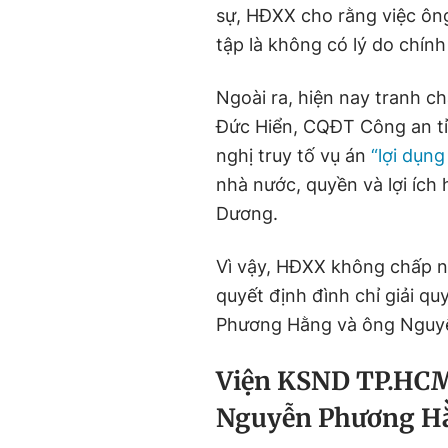
sự, HĐXX cho rằng việc ông
tập là không có lý do chính
Ngoài ra, hiện nay tranh 
Đức Hiển, CQĐT Công an tỉn
nghị truy tố vụ án
“lợi dụn
nhà nước, quyền và lợi ích 
Dương.
Vì vậy, HĐXX không chấp 
quyết định đình chỉ giải q
Phương Hằng và ông Nguyễ
Viện KSND TP.HCM 
Nguyễn Phương H