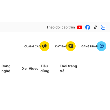
Theo dõi báo trên
QUẢNG CÁO
ĐẶT BÁO
ĐĂNG NHẬP
Công
Tiêu
Thời trang
Xe
Video
nghệ
dùng
trẻ