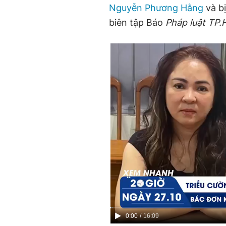
Nguyễn Phương Hằng
và b
biên tập Báo
Pháp luật TP
Current
0:00
/
Duration
16:09