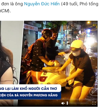
ị đơn là ông
Nguyễn Đức Hiển
(49 tuổi, Phó tổng
.HCM
).