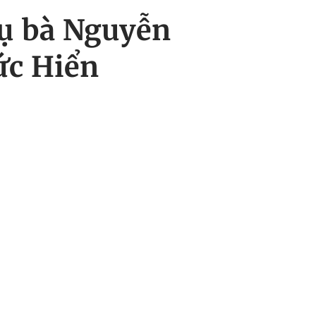
vụ bà Nguyễn
ức Hiển