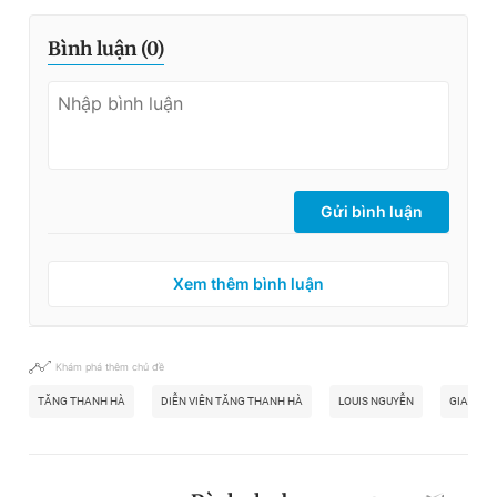
Bình luận (
0
)
Gửi bình luận
Xem thêm bình luận
Khám phá thêm chủ đề
TĂNG THANH HÀ
DIỄN VIÊN TĂNG THANH HÀ
LOUIS NGUYỄN
GIA ĐÌN