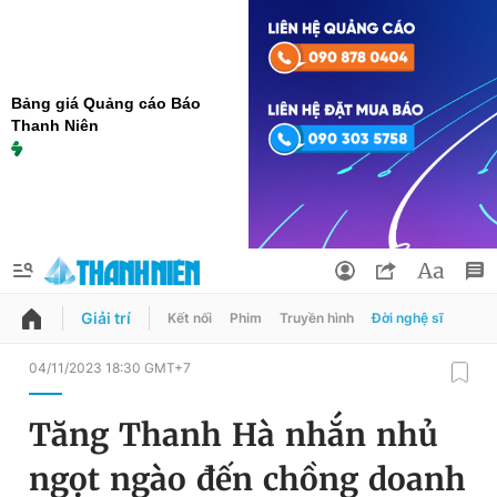
Bảng giá Quảng cáo Báo
Thanh Niên
Giải trí
Kết nối
Phim
Truyền hình
Đời nghệ sĩ
QUẢNG CÁO
ĐẶT BÁO
04/11/2023 18:30 GMT+7
Thông tin tài khoản
Tăng Thanh Hà nhắn nhủ
Đổi mật khẩu
Chuyên mục
ngọt ngào đến chồng doanh
Tin đã lưu