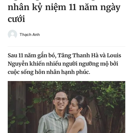
nhân kỷ niệm 11 năm ngày
Chuyên mục khác
Tin đã xem
cưới
Chào ngày mới
Tin 24h
Đăng xuất
Thạch Anh
Tin thị trường
Tin 360
Sau 11 năm gắn bó, Tăng Thanh Hà và Louis
Video
Magazine
Nguyễn khiến nhiều người ngưỡng mộ bởi
cuộc sống hôn nhân hạnh phúc.
Sản phẩm khác
Tiện ích
Bạn cần biết
Thông tin tòa soạn
Liên hệ quảng cáo