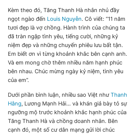
Giấy phép xuất bản số 110/GP - BTTTT cấp ngày 24.3.2020
Kèm theo đó, Tăng Thanh Hà nhắn nhủ đầy
© 2003-2026 Bản quyền thuộc về Báo Thanh Niên. Cấm sao
chép dưới mọi hình thức nếu không có sự chấp thuận bằng văn
ngọt ngào đến
Louis Nguyễn
. Cô viết: “11 năm
bản. Phát triển bởi ePi Technologies, JSC.
tươi đẹp là vợ chồng. Hành trình của chúng ta
đã tràn ngập tình yêu, tiếng cười, những kỷ
niệm đẹp và những chuyến phiêu lưu bất tận.
Em biết ơn vì từng khoảnh khắc bên cạnh anh.
Và em mong chờ thêm nhiều năm hạnh phúc
bên nhau. Chúc mừng ngày kỷ niệm, tình yêu
của em”.
Dưới phần bình luận, nhiều sao Việt như
Thanh
Hằng
, Lương Mạnh Hải… và khán giả bày tỏ sự
ngưỡng mộ trước khoảnh khắc hạnh phúc của
Tăng Thanh Hà và chồng doanh nhân. Bên
cạnh đó, một số cư dân mạng gửi lời chúc