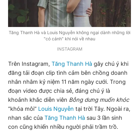
Đọc Thanh Niên trên điện thoại
Tăng Thanh Hà và Louis Nguyễn không ngại dành những lời
"có cánh" khi nói về nhau
INSTAGRAM
Theo dõi báo trên
Trên Instagram,
Tăng Thanh Hà
gây chú ý khi
đăng tải đoạn clip tình cảm bên chồng doanh
Hotline
Liên hệ quảng cáo
nhân nhằm kỷ niệm 11 năm ngày cưới. Trong
0906 645 777
0908 780 404
đoạn video được chia sẻ, đáng chú ý là
khoảnh khắc diễn viên
Bỗng dưng muốn khóc
Đặt báo
Quảng cáo
RSS
Tòa soạn
Chính sách bảo
“khóa môi”
Louis Nguyễn
tại trời Tây. Ngoài ra,
Tổng biên tập: Nguyễn Ngọc Toàn
nhan sắc của
Tăng Thanh Hà
sau 3 lần sinh
Phó tổng biên tập thường trực: Hải Thành
Phó tổng biên tập: Lâm Hiếu Dũng
con cũng khiến nhiều người phải trầm trồ.
Phó tổng biên tập: Trần Việt Hưng
Tổng thư ký tòa soạn: Đức Trung