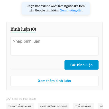
Chọn Báo
Thanh Niên
làm
nguồn ưu tiên
trên Google tìm kiếm.
Xem hướng dẫn.
Bình luận (
0
)
Gửi bình luận
Xem thêm bình luận
Khám phá thêm chủ đề
TĂNG TUỔI NGHỈ HƯU
CHẤT LƯỢNG LAO ĐỘNG
TUỔI NGHỈ HƯU
NĂNG S