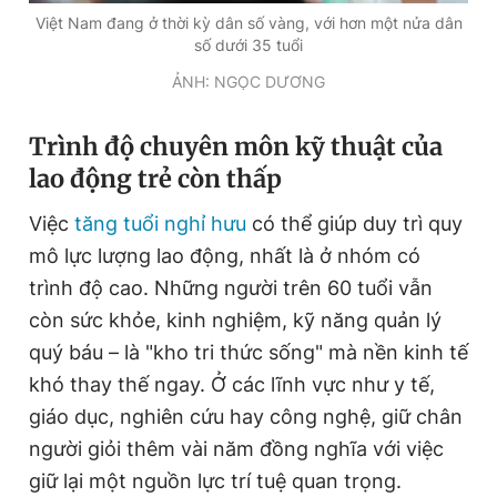
Giấy phép xuất bản số 110/GP - BTTTT cấp ngày 24.3.2020
Việt Nam đang ở thời kỳ dân số vàng, với hơn một nửa dân
© 2003-2026 Bản quyền thuộc về Báo Thanh Niên. Cấm sao
số dưới 35 tuổi
chép dưới mọi hình thức nếu không có sự chấp thuận bằng văn
bản. Phát triển bởi ePi Technologies, JSC.
ẢNH: NGỌC DƯƠNG
Trình độ chuyên môn kỹ thuật của
lao động trẻ còn thấp
Việc
tăng tuổi nghỉ hưu
có thể giúp duy trì quy
mô lực lượng lao động, nhất là ở nhóm có
trình độ cao. Những người trên 60 tuổi vẫn
còn sức khỏe, kinh nghiệm, kỹ năng quản lý
quý báu – là "kho tri thức sống" mà nền kinh tế
khó thay thế ngay. Ở các lĩnh vực như y tế,
giáo dục, nghiên cứu hay công nghệ, giữ chân
người giỏi thêm vài năm đồng nghĩa với việc
giữ lại một nguồn lực trí tuệ quan trọng.