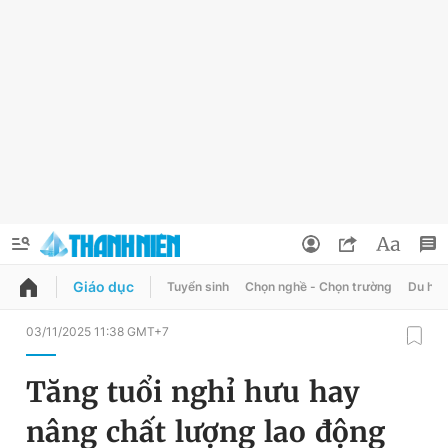
Giáo dục
Tuyển sinh
Chọn nghề - Chọn trường
Du học
QUẢNG CÁO
ĐẶT BÁO
03/11/2025 11:38 GMT+7
Thông tin tài khoản
Tăng tuổi nghỉ hưu hay
Đổi mật khẩu
Chuyên mục
nâng chất lượng lao động
Tin đã lưu