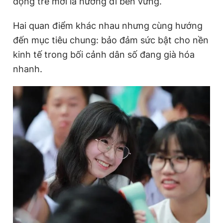
động trẻ mới là hướng đi bền vững.
Hai quan điểm khác nhau nhưng cùng hướng
Đọc Thanh Niên trên điện thoại
đến mục tiêu chung: bảo đảm sức bật cho nền
kinh tế trong bối cảnh dân số đang già hóa
nhanh.
Theo dõi báo trên
Hotline
Liên hệ quảng cáo
0906 645 777
0908 780 404
Đặt báo
Quảng cáo
RSS
Tòa soạn
Chính sách bảo
Tổng biên tập: Nguyễn Ngọc Toàn
Phó tổng biên tập thường trực: Hải Thành
Phó tổng biên tập: Lâm Hiếu Dũng
Phó tổng biên tập: Trần Việt Hưng
Tổng thư ký tòa soạn: Đức Trung