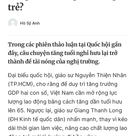
trẻ?
Chuyên mục khác
Tin đã xem
Chào ngày mới
Tin 24h
Hồ Sỹ Anh
Đăng xuất
Tin thị trường
Tin 360
Trong các phiên thảo luận tại Quốc hội gần
đây, câu chuyện tăng tuổi nghỉ hưu lại trở
Video
Magazine
thành đề tài nóng của nghị trường.
Đại biểu quốc hội, giáo sư Nguyễn Thiện Nhân
Sản phẩm khác
(TP.HCM), cho rằng để duy trì tăng trưởng
Tiện ích
GDP hai con số, Việt Nam cần mở rộng lực
Bạn cần biết
lượng lao động bằng cách tăng dần tuổi hưu
lên 65. Ngược lại, giáo sư Giang Thanh Long
Thông tin tòa soạn
Liên hệ quảng cáo
(ĐH Kinh tế quốc dân) nhấn mạnh, thay vì kéo
dài thời gian làm việc, nâng cao chất lượng lao