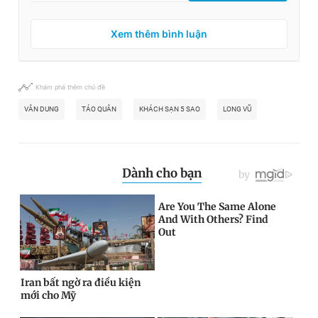
Xem thêm bình luận
Khám phá thêm chủ đề
VÂN DUNG
TÁO QUÂN
KHÁCH SẠN 5 SAO
LONG VŨ