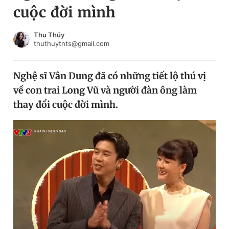
cuộc đời mình
Chuyên mục khác
Tin đã xem
Chào ngày mới
Tin 24h
Thu Thủy
thuthuytnts@gmail.com
Đăng xuất
Tin thị trường
Tin 360
Nghệ sĩ Vân Dung đã có những tiết lộ thú vị
về con trai Long Vũ và người đàn ông làm
Video
Magazine
thay đổi cuộc đời mình.
Sản phẩm khác
Tiện ích
Bạn cần biết
Thông tin tòa soạn
Liên hệ quảng cáo