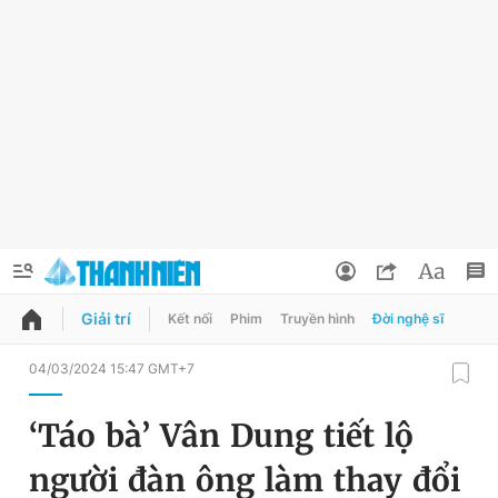
Giải trí
Kết nối
Phim
Truyền hình
Đời nghệ sĩ
QUẢNG CÁO
ĐẶT BÁO
04/03/2024 15:47 GMT+7
Thông tin tài khoản
‘Táo bà’ Vân Dung tiết lộ
Đổi mật khẩu
Chuyên mục
người đàn ông làm thay đổi
Tin đã lưu