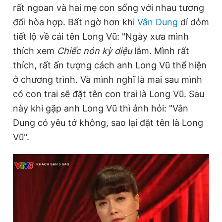
rất ngoan và hai mẹ con sống với nhau tương
Giấy phép xuất bản số 110/GP - BTTTT cấp ngày 24.3.2020
© 2003-2026 Bản quyền thuộc về Báo Thanh Niên. Cấm sao
đối hòa hợp. Bất ngờ hơn khi
Vân Dung
dí dỏm
chép dưới mọi hình thức nếu không có sự chấp thuận bằng văn
tiết lộ về cái tên Long Vũ: "Ngày xưa mình
bản. Phát triển bởi ePi Technologies, JSC.
thích xem
Chiếc nón kỳ diệu
lắm. Mình rất
thích, rất ấn tượng cách anh Long Vũ thể hiện
ở chương trình. Và mình nghĩ là mai sau mình
có con trai sẽ đặt tên con trai là Long Vũ. Sau
này khi gặp anh Long Vũ thì ảnh hỏi: "Vân
Dung có yêu tớ không, sao lại đặt tên là Long
Vũ".