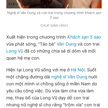
Nghệ sĩ Vân Dung và con trai trong chương trình
Khách sạn
Đọc Thanh Niên trên điện thoại
5 sao
CHỤP MÀN HÌNH
Xuất hiện trong chương trình
Khách sạn 5 sao
vừa phát sóng, "Táo bà"
Vân Dung
và con trai
Theo dõi báo trên
Long Vũ
đã có những chia sẻ dí dỏm về mối
quan hệ mẹ con.
Hotline
Liên hệ quảng cáo
0906 645 777
0908 780 404
Hiện tại Long Vũ sống với mẹ ở
Hà Nội
. Suốt
một chặng đường dài
nghệ sĩ Vân Dung
nuôi
Đặt báo
Quảng cáo
RSS
Tòa soạn
Chính sách bảo
con một mình vì chồng sống ở miền Nam do
Tổng biên tập: Nguyễn Ngọc Toàn
yêu cầu công việc. Dù vừa làm cha vừa làm
Phó tổng biên tập thường trực: Hải Thành
Phó tổng biên tập: Lâm Hiếu Dũng
mẹ, thay bố của Long Vũ dạy dỗ con trai
Phó tổng biên tập: Trần Việt Hưng
nhưng nữ nghệ sĩ cho rằng "trộm vía" con trai
Tổng thư ký tòa soạn: Đức Trung