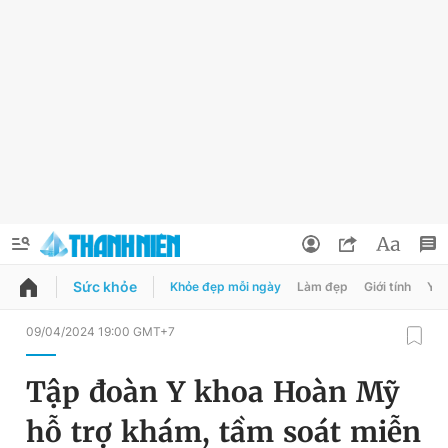
Sức khỏe
Khỏe đẹp mỗi ngày
Làm đẹp
Giới tính
Y t
QUẢNG CÁO
ĐẶT BÁO
09/04/2024 19:00 GMT+7
Thông tin tài khoản
Tập đoàn Y khoa Hoàn Mỹ
Đổi mật khẩu
Chuyên mục
hỗ trợ khám, tầm soát miễn
Tin đã lưu