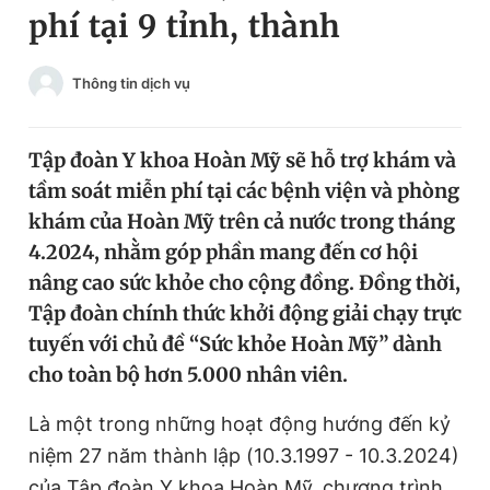
phí tại 9 tỉnh, thành
Chuyên mục khác
Tin đã xem
Chào ngày mới
Tin 24h
Thông tin dịch vụ
Đăng xuất
Tin thị trường
Tin 360
Tập đoàn Y khoa Hoàn Mỹ sẽ hỗ trợ khám và
tầm soát miễn phí tại các bệnh viện và phòng
Video
Magazine
khám của Hoàn Mỹ trên cả nước trong tháng
4.2024, nhằm góp phần mang đến cơ hội
nâng cao sức khỏe cho cộng đồng. Đồng thời,
Sản phẩm khác
Tập đoàn chính thức khởi động giải chạy trực
Tiện ích
Bạn cần biết
tuyến với chủ đề “Sức khỏe Hoàn Mỹ” dành
cho toàn bộ hơn 5.000 nhân viên.
Thông tin tòa soạn
Liên hệ quảng cáo
Là một trong những hoạt động hướng đến kỷ
niệm 27 năm thành lập (10.3.1997 - 10.3.2024)
của Tập đoàn Y khoa Hoàn Mỹ, chương trình