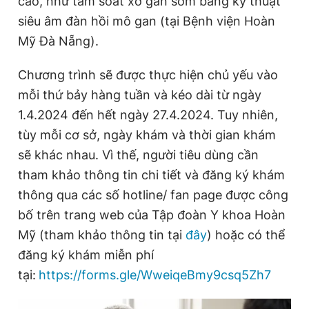
cao, như tầm soát xơ gan sớm bằng kỹ thuật
siêu âm đàn hồi mô gan (tại Bệnh viện Hoàn
Mỹ Đà Nẵng).
Chương trình sẽ được thực hiện chủ yếu vào
mỗi thứ bảy hàng tuần và kéo dài từ ngày
1.4.2024 đến hết ngày 27.4.2024. Tuy nhiên,
tùy mỗi cơ sở, ngày khám và thời gian khám
sẽ khác nhau. Vì thế, người tiêu dùng cần
tham khảo thông tin chi tiết và đăng ký khám
thông qua các số hotline/ fan page được công
bố trên trang web của Tập đoàn Y khoa Hoàn
Mỹ (tham khảo thông tin tại
đây
) hoặc có thể
đăng ký khám miễn phí
tại:
https://forms.gle/WweiqeBmy9csq5Zh7