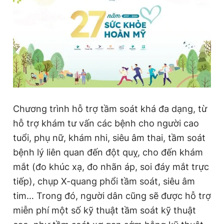
Giấy phép xuất bản số 110/GP - BTTTT cấp ngày 24.3.2020
© 2003-2026 Bản quyền thuộc về Báo Thanh Niên. Cấm sao
chép dưới mọi hình thức nếu không có sự chấp thuận bằng văn
bản. Phát triển bởi ePi Technologies, JSC.
Chương trình hỗ trợ tầm soát khá đa dạng, từ
hỗ trợ khám tư vấn các bệnh cho người cao
tuổi, phụ nữ, khám nhi, siêu âm thai, tầm soát
bệnh lý liên quan đến đột quỵ, cho đến khám
mắt (đo khúc xạ, đo nhãn áp, soi đáy mắt trực
tiếp), chụp X-quang phổi tầm soát, siêu âm
tim… Trong đó, người dân cũng sẽ được hỗ trợ
miễn phí một số kỹ thuật tầm soát kỹ thuật