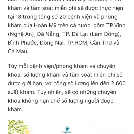
khám và tầm soát miễn phí sẽ được thực hiện
tại 18 trong tổng số 20 bệnh viện và phòng
Đọc Thanh Niên trên điện thoại
khám của Hoàn Mỹ trên cả nước, gồm TP.Vinh
(Nghệ An), Đà Nẵng, TP. Đà Lạt (Lâm Đồng),
Bình Phước, Đồng Nai, TP.HCM, Cần Thơ và
Cà Mau.
Theo dõi báo trên
Tùy mỗi bệnh viện/phòng khám và chuyên
khoa, số lượng khám và tầm soát miễn phí sẽ
Hotline
Liên hệ quảng cáo
0906 645 777
0908 780 404
được giới hạn, với tổng số lượng lên đến 2.600
suất khám. Tuy nhiên, sẽ có những chuyên
Đặt báo
Quảng cáo
RSS
Tòa soạn
Chính sách bảo
khoa không hạn chế số lượng người được
Tổng biên tập: Nguyễn Ngọc Toàn
khám.
Phó tổng biên tập thường trực: Hải Thành
Phó tổng biên tập: Lâm Hiếu Dũng
Phó tổng biên tập: Trần Việt Hưng
Tổng thư ký tòa soạn: Đức Trung