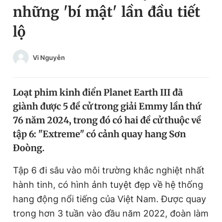
những 'bí mật' lần đầu tiết
Chuyên mục khác
Tin đã xem
lộ
Chào ngày mới
Tin 24h
Đăng xuất
Vi Nguyễn
Tin thị trường
Tin 360
Loạt phim kinh điển Planet Earth III đã
Video
Magazine
giành được 5 đề cử trong giải Emmy lần thứ
76 năm 2024, trong đó có hai đề cử thuộc về
Sản phẩm khác
tập 6: "Extreme" có cảnh quay hang Sơn
Đoòng.
Tiện ích
Bạn cần biết
Tập 6 đi sâu vào môi trường khắc nghiệt nhất
Thông tin tòa soạn
Liên hệ quảng cáo
hành tinh, có hình ảnh tuyệt đẹp về hệ thống
hang động nổi tiếng của Việt Nam. Được quay
trong hơn 3 tuần vào đầu năm 2022, đoàn làm