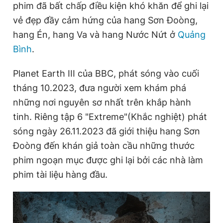
phim đã bất chấp điều kiện khó khăn để ghi lại
vẻ đẹp đầy cảm hứng của hang Sơn Đoòng,
hang Én, hang Va và hang Nước Nứt ở
Quảng
Đọc Thanh Niên trên điện thoại
Bình
.
Planet Earth III của BBC, phát sóng vào cuối
tháng 10.2023, đưa người xem khám phá
Theo dõi báo trên
những nơi nguyên sơ nhất trên khắp hành
tinh. Riêng tập 6 "Extreme"(Khắc nghiệt) phát
Hotline
Liên hệ quảng cáo
sóng ngày 26.11.2023 đã giới thiệu hang Sơn
0906 645 777
0908 780 404
Đoòng đến khán giả toàn cầu những thước
phim ngoạn mục được ghi lại bởi các nhà làm
Đặt báo
Quảng cáo
RSS
Tòa soạn
Chính sách bảo
phim tài liệu hàng đầu.
Tổng biên tập: Nguyễn Ngọc Toàn
Phó tổng biên tập thường trực: Hải Thành
Phó tổng biên tập: Lâm Hiếu Dũng
Phó tổng biên tập: Trần Việt Hưng
Tổng thư ký tòa soạn: Đức Trung