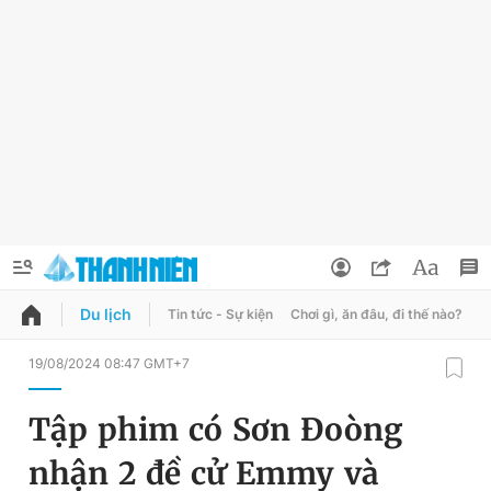
Du lịch
Tin tức - Sự kiện
Chơi gì, ăn đâu, đi thế nào?
B
QUẢNG CÁO
ĐẶT BÁO
19/08/2024 08:47 GMT+7
Thông tin tài khoản
Tập phim có Sơn Đoòng
Đổi mật khẩu
Chuyên mục
nhận 2 đề cử Emmy và
Tin đã lưu