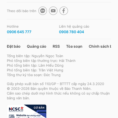
Theo dõi báo trên
Hotline
Liên hệ quảng cáo
0906 645 777
0908 780 404
Đặt báo
Quảng cáo
RSS
Tòa soạn
Chính sách bảo
Tổng biên tập: Nguyễn Ngọc Toàn
Phó tổng biên tập thường trực: Hải Thành
Phó tổng biên tập: Lâm Hiếu Dũng
Phó tổng biên tập: Trần Việt Hưng
Tổng thư ký tòa soạn: Đức Trung
Giấy phép xuất bản số 110/GP - BTTTT cấp ngày 24.3.2020
© 2003-2026 Bản quyền thuộc về Báo Thanh Niên.
Cấm sao chép dưới mọi hình thức nếu không có sự chấp thuận
bằng văn bản.