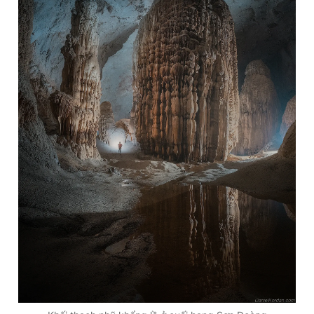
Giấy phép xuất bản số 110/GP - BTTTT cấp ngày 24.3.2020
© 2003-2026 Bản quyền thuộc về Báo Thanh Niên. Cấm sao
chép dưới mọi hình thức nếu không có sự chấp thuận bằng văn
bản. Phát triển bởi ePi Technologies, JSC.