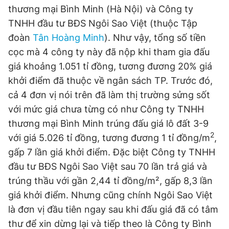
thương mại Bình Minh (Hà Nội) và Công ty
Giấy phép xuất bản số 110/GP - BTTTT cấp ngày 24.3.2020
© 2003-2026 Bản quyền thuộc về Báo Thanh Niên. Cấm sao
TNHH đầu tư BĐS Ngôi Sao Việt (thuộc Tập
chép dưới mọi hình thức nếu không có sự chấp thuận bằng văn
đoàn
Tân Hoàng Minh
). Như vậy, tổng số tiền
bản. Phát triển bởi ePi Technologies, JSC.
cọc mà 4 công ty này đã nộp khi tham gia đấu
giá khoảng 1.051 tỉ đồng, tương đương 20% giá
khởi điểm đã thuộc về ngân sách TP. Trước đó,
cả 4 đơn vị nói trên đã làm thị trường sửng sốt
với mức giá chưa từng có như Công ty TNHH
thương mại Bình Minh trúng đấu giá lô đất 3-9
2
với giá 5.026 tỉ đồng, tương đương 1 tỉ đồng/m
,
gấp 7 lần giá khởi điểm. Đặc biệt Công ty TNHH
đầu tư BĐS Ngôi Sao Việt sau 70 lần trả giá và
trúng thầu với gần 2,44 tỉ đồng/m², gấp 8,3 lần
giá khởi điểm. Nhưng cũng chính Ngôi Sao Việt
là đơn vị đầu tiên ngay sau khi đấu giá đã có tâm
thư để xin dừng lại và tiếp theo là Công ty Bình