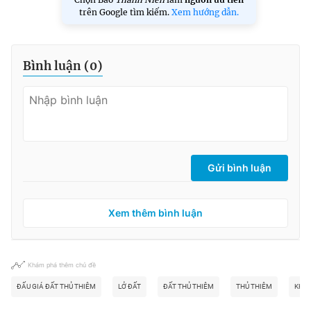
trên Google tìm kiếm.
Xem hướng dẫn.
Bình luận (
0
)
Gửi bình luận
Xem thêm bình luận
Khám phá thêm chủ đề
ĐẤU GIÁ ĐẤT THỦ THIÊM
LỞ ĐẤT
ĐẤT THỦ THIÊM
THỦ THIÊM
KHU 