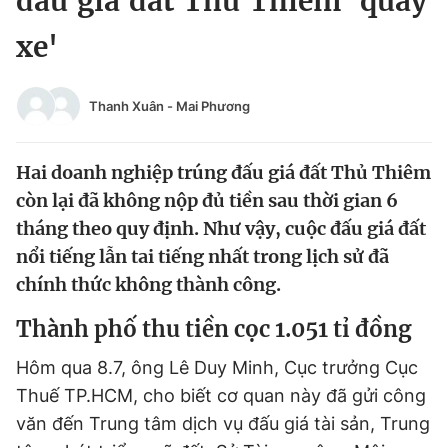
đấu giá đất Thủ Thiêm 'quay
Chuyên mục khác
xe'
Tin đã xem
Chào ngày mới
Tin 24h
Đăng xuất
Thanh Xuân
-
Mai Phương
Tin thị trường
Tin 360
Hai doanh nghiệp trúng đấu giá đất Thủ Thiêm
Video
Magazine
còn lại đã không nộp đủ tiền sau thời gian 6
tháng theo quy định. Như vậy, cuộc đấu giá đất
nổi tiếng lẫn tai tiếng nhất trong lịch sử đã
Sản phẩm khác
chính thức không thành công.
Tiện ích
Bạn cần biết
Thành phố thu tiền cọc 1.051 tỉ đồng
Thông tin tòa soạn
Liên hệ quảng cáo
Hôm qua 8.7, ông Lê Duy Minh, Cục trưởng Cục
Thuế TP.HCM, cho biết cơ quan này đã gửi công
văn đến Trung tâm dịch vụ đấu giá tài sản, Trung