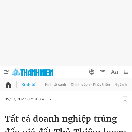
Kinh tế
Kinh tế xanh
Chính sách - Phát triển
Ngân hàn
QUẢNG CÁO
ĐẶT BÁO
09/07/2022 07:14 GMT+7
Thông tin tài khoản
Tất cả doanh nghiệp trúng
Đổi mật khẩu
Chuyên mục
Tin đã lưu