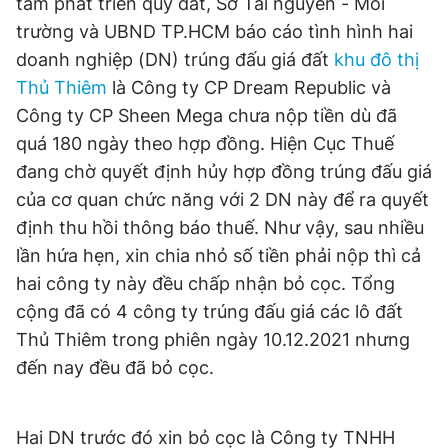
tâm phát triển quỹ đất, Sở Tài nguyên - Môi
trường và UBND TP.HCM báo cáo tình hình hai
doanh nghiệp (DN) trúng đấu giá đất
khu đô thị
Đọc Thanh Niên trên điện thoại
Thủ Thiêm
là Công ty CP Dream Republic và
Công ty CP Sheen Mega chưa nộp tiền dù đã
quá 180 ngày theo hợp đồng. Hiện Cục Thuế
đang chờ quyết định hủy hợp đồng trúng đấu giá
Theo dõi báo trên
của cơ quan chức năng với 2 DN này để ra quyết
định thu hồi thông báo thuế. Như vậy, sau nhiều
Hotline
Liên hệ quảng cáo
lần hứa hẹn, xin chia nhỏ số tiền phải nộp thì cả
0906 645 777
0908 780 404
hai công ty này đều chấp nhận bỏ cọc. Tổng
cộng đã có 4 công ty trúng đấu giá các lô đất
Đặt báo
Quảng cáo
RSS
Tòa soạn
Chính sách bảo
Thủ Thiêm trong phiên ngày 10.12.2021 nhưng
Tổng biên tập: Nguyễn Ngọc Toàn
đến nay đều đã bỏ cọc.
Phó tổng biên tập thường trực: Hải Thành
Phó tổng biên tập: Lâm Hiếu Dũng
Phó tổng biên tập: Trần Việt Hưng
Tổng thư ký tòa soạn: Đức Trung
Hai DN trước đó xin bỏ cọc là Công ty TNHH