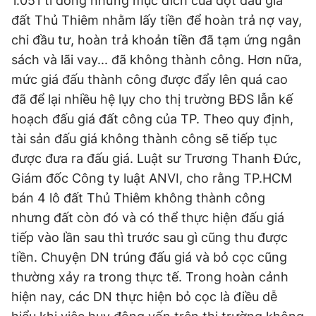
1.051 tỉ đồng nhưng mục đích của đợt đấu giá
đất Thủ Thiêm nhằm lấy tiền để hoàn trả nợ vay,
chi đầu tư, hoàn trả khoản tiền đã tạm ứng ngân
sách và lãi vay... đã không thành công. Hơn nữa,
mức giá đấu thành công được đẩy lên quá cao
đã để lại nhiều hệ lụy cho thị trường BĐS lẫn kế
hoạch đấu giá đất công của TP. Theo quy định,
tài sản đấu giá không thành công sẽ tiếp tục
được đưa ra đấu giá. Luật sư Trương Thanh Đức,
Giám đốc Công ty luật ANVI, cho rằng TP.HCM
bán 4 lô đất Thủ Thiêm không thành công
nhưng đất còn đó và có thể thực hiện đấu giá
tiếp vào lần sau thì trước sau gì cũng thu được
tiền. Chuyện DN trúng đấu giá và bỏ cọc cũng
thường xảy ra trong thực tế. Trong hoàn cảnh
hiện nay, các DN thực hiện bỏ cọc là điều dễ