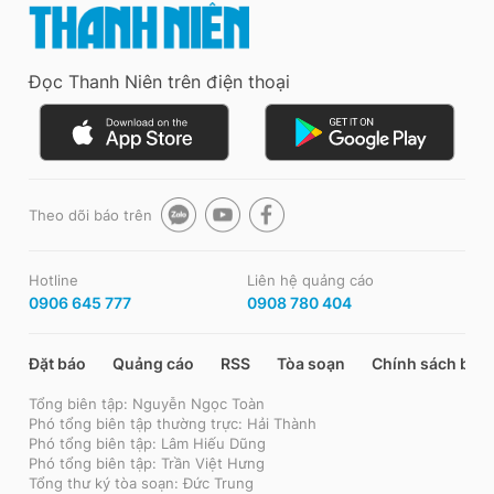
Đọc Thanh Niên trên điện thoại
Theo dõi báo trên
Hotline
Liên hệ quảng cáo
0906 645 777
0908 780 404
Đặt báo
Quảng cáo
RSS
Tòa soạn
Chính sách bảo
Tổng biên tập: Nguyễn Ngọc Toàn
Phó tổng biên tập thường trực: Hải Thành
Phó tổng biên tập: Lâm Hiếu Dũng
Phó tổng biên tập: Trần Việt Hưng
Tổng thư ký tòa soạn: Đức Trung