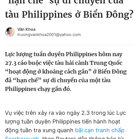
‘hạn chế’ sự di chuyển của
Chuyên mục khác
tàu Philippines ở Biển Đông?
Tin đã xem
Chào ngày mới
Tin 24h
Văn Khoa
Đăng xuất
truongvankhoa2001@yahoo.com
Tin thị trường
Tin 360
Lực lượng tuần duyên Philippines hôm nay
Video
Magazine
27.3 cáo buộc việc tàu hải cảnh Trung Quốc
“hoạt động ở khoảng cách gần” ở Biển Đông
đã “hạn chế” sự di chuyển của một tàu
Sản phẩm khác
Philippines chạy gần đó.
Tiện ích
Bạn cần biết
Vụ việc trên xảy ra vào ngày 2.3 trong lúc Lực
Thông tin tòa soạn
Liên hệ quảng cáo
lượng tuần duyên Philippines tiến hành hoạt
động tuần tra xung quanh
bãi cạn tranh chấp
Scarborough
, theo Reuters dẫn thông báo từ