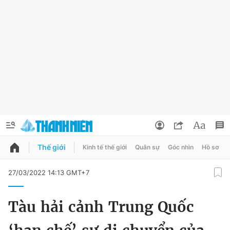
Thế giới
Kinh tế thế giới
Quân sự
Góc nhìn
Hồ sơ
QUẢNG CÁO
ĐẶT BÁO
27/03/2022 14:13 GMT+7
Thông tin tài khoản
Tàu hải cảnh Trung Quốc
Đổi mật khẩu
Chuyên mục
Tin đã lưu