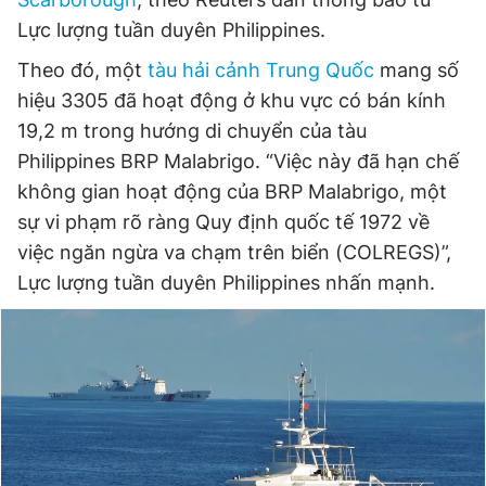
Lực lượng tuần duyên Philippines.
Theo đó, một
tàu hải cảnh Trung Quốc
mang số
Đọc Thanh Niên trên điện thoại
hiệu 3305 đã hoạt động ở khu vực có bán kính
19,2 m trong hướng di chuyển của tàu
Philippines BRP Malabrigo. “Việc này đã hạn chế
không gian hoạt động của BRP Malabrigo, một
Theo dõi báo trên
sự vi phạm rõ ràng Quy định quốc tế 1972 về
việc ngăn ngừa va chạm trên biển (COLREGS)”,
Hotline
Liên hệ quảng cáo
Lực lượng tuần duyên Philippines nhấn mạnh.
0906 645 777
0908 780 404
Đặt báo
Quảng cáo
RSS
Tòa soạn
Chính sách bảo
Tổng biên tập: Nguyễn Ngọc Toàn
Phó tổng biên tập thường trực: Hải Thành
Phó tổng biên tập: Lâm Hiếu Dũng
Phó tổng biên tập: Trần Việt Hưng
Tổng thư ký tòa soạn: Đức Trung