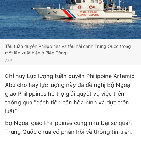
Giấy phép xuất bản số 110/GP - BTTTT cấp ngày 24.3.2020
© 2003-2026 Bản quyền thuộc về Báo Thanh Niên. Cấm sao
chép dưới mọi hình thức nếu không có sự chấp thuận bằng văn
bản. Phát triển bởi ePi Technologies, JSC.
Tàu tuần duyên Philippines và tàu hải cảnh Trung Quốc trong
một lần xuất hiện ở Biển Đông
AFP
Chỉ huy Lực lượng tuần duyên Philippine Artemio
Abu cho hay lực lượng này đã đề nghị Bộ Ngoại
giao Philippines hỗ trợ giải quyết vụ việc trên
thông qua "cách tiếp cận hòa bình và dựa trên
luật”.
Bộ Ngoại giao Philippines cũng như Đại sứ quán
Trung Quốc chưa có phản hồi về thông tin trên.