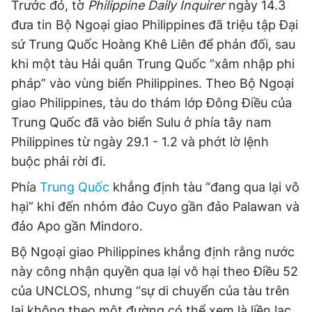
Trước đó, tờ
Philippine Daily Inquirer
ngày 14.3
đưa tin Bộ Ngoại giao Philippines đã triệu tập Đại
sứ Trung Quốc Hoàng Khê Liên để phản đối, sau
khi một tàu Hải quân Trung Quốc “xâm nhập phi
pháp” vào vùng biển Philippines. Theo Bộ Ngoại
giao Philippines, tàu do thám lớp Đông Điều của
Trung Quốc đã vào biển Sulu ở phía tây nam
Philippines từ ngày 29.1 - 1.2 và phớt lờ lệnh
buộc phải rời đi.
Phía
Trung Quốc
khẳng định tàu “đang qua lại vô
hại” khi đến nhóm đảo Cuyo gần đảo Palawan và
đảo Apo gần Mindoro.
Bộ Ngoại giao Philippines khẳng định rằng nước
này công nhận quyền qua lại vô hại theo Điều 52
của UNCLOS, nhưng “sự di chuyển của tàu trên
lại không theo một đường có thể xem là liền lạc