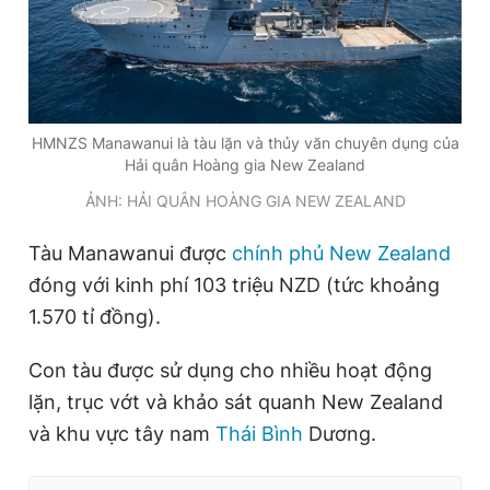
HMNZS Manawanui là tàu lặn và thủy văn chuyên dụng của
Hải quân Hoàng gia New Zealand
ẢNH: HẢI QUÂN HOÀNG GIA NEW ZEALAND
Tàu Manawanui được
chính phủ New Zealand
đóng với kinh phí 103 triệu NZD (tức khoảng
1.570 tỉ đồng).
Con tàu được sử dụng cho nhiều hoạt động
lặn, trục vớt và khảo sát quanh New Zealand
và khu vực tây nam
Thái Bình
Dương.