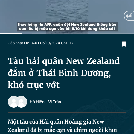
Chuyên mục khác
Tin đã xem
Chào ngày mới
Tin 24h
Đăng xuất
Tin thị trường
Tin 360
Current
0:21
/
Duration
2:03
Cập nhật lúc 14:01 06/10/2024 GMT+7
Time
Video
Magazine
Tàu hải quân New Zealand
đắm ở Thái Bình Dương,
Sản phẩm khác
khó trục vớt
Tiện ích
Bạn cần biết
Hồ Hiền
-
Vi Trân
Thông tin tòa soạn
Liên hệ quảng cáo
Một tàu của Hải quân Hoàng gia New
Zealand đã bị mắc cạn và chìm ngoài khơi