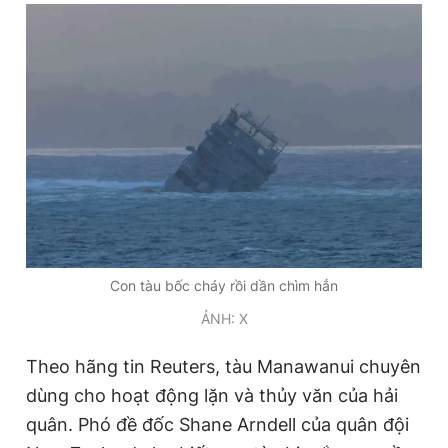
Giấy phép xuất bản số 110/GP - BTTTT cấp ngày 24.3.2020
© 2003-2026 Bản quyền thuộc về Báo Thanh Niên. Cấm sao
chép dưới mọi hình thức nếu không có sự chấp thuận bằng văn
bản. Phát triển bởi ePi Technologies, JSC.
Con tàu bốc cháy rồi dần chìm hẳn
ẢNH: X
Theo hãng tin Reuters, tàu Manawanui chuyên
dùng cho hoạt động lặn và thủy văn của hải
quân. Phó đề đốc Shane Arndell của quân đội