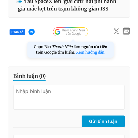
Tàu SpaceX lên 'giải cứu' hai phi hành
gia mắc kẹt trên trạm không gian ISS
Chia sẻ
Chọn Báo
Thanh Niên
làm
nguồn ưu tiên
trên Google tìm kiếm.
Xem hướng dẫn.
Bình luận (
0
)
Gửi bình luận