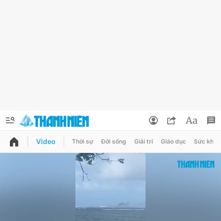
Video
Thời sự
Đời sống
Giải trí
Giáo dục
Sức khỏe
QUẢNG CÁO
ĐẶT BÁO
Thông tin tài khoản
Đổi mật khẩu
Chuyên mục
Tin đã lưu