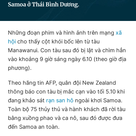
Samoa ở Thái Bình Dương.
Đọc Thanh Niên trên điện thoại
Những đoạn phim và hình ảnh trên mạng
xã
hội
cho thấy cột khói bốc lên từ tàu
Manawanui. Con tàu sau đó bị lật và chìm hẳn
Theo dõi báo trên
vào khoảng 9 giờ sáng ngày 6.10 (theo giờ địa
phương).
Hotline
Liên hệ quảng cáo
0906 645 777
0908 780 404
Theo hãng tin AFP, quân đội New Zealand
thông báo con tàu bị mắc cạn vào tối 5.10 khi
Đặt báo
Quảng cáo
RSS
Tòa soạn
Chính sách bảo
đang khảo sát
rạn san hô
ngoài khơi Samoa.
Toàn bộ 75 thủy thủ và hành khách đã rời tàu
Tổng biên tập: Nguyễn Ngọc Toàn
Phó tổng biên tập thường trực: Hải Thành
bằng xuồng phao và ca nô, sau đó được đưa
Phó tổng biên tập: Lâm Hiếu Dũng
đến Samoa an toàn.
Phó tổng biên tập: Trần Việt Hưng
Tổng thư ký tòa soạn: Đức Trung