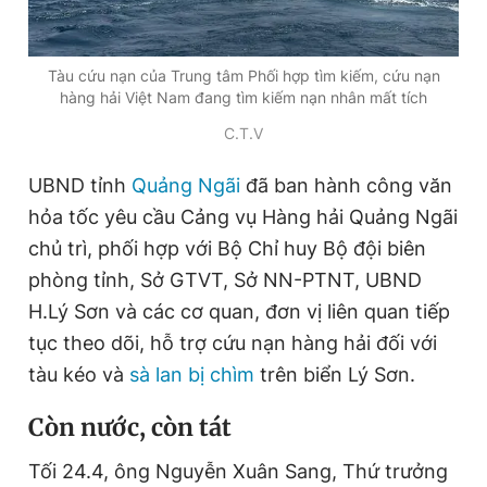
Giấy phép xuất bản số 110/GP - BTTTT cấp ngày 24.3.2020
© 2003-2026 Bản quyền thuộc về Báo Thanh Niên. Cấm sao
chép dưới mọi hình thức nếu không có sự chấp thuận bằng văn
Tàu cứu nạn của Trung tâm Phối hợp tìm kiếm, cứu nạn
bản. Phát triển bởi ePi Technologies, JSC.
hàng hải Việt Nam đang tìm kiếm nạn nhân mất tích
C.T.V
UBND tỉnh
Quảng Ngãi
đã ban hành công văn
hỏa tốc yêu cầu Cảng vụ Hàng hải Quảng Ngãi
chủ trì, phối hợp với Bộ Chỉ huy Bộ đội biên
phòng tỉnh, Sở GTVT, Sở NN-PTNT, UBND
H.Lý Sơn và các cơ quan, đơn vị liên quan tiếp
tục theo dõi, hỗ trợ cứu nạn hàng hải đối với
tàu kéo và
sà lan bị chìm
trên biển Lý Sơn.
Còn nước, còn tát
Tối 24.4, ông Nguyễn Xuân Sang, Thứ trưởng