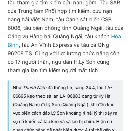
tàu tham gia tìm kiếm cứu nạn, gồm: Tàu SAR
của Trung tâm Phối hợp tìm kiếm, cứu nạn
hàng hải Việt Nam, tàu Cảnh sát biển CSB
6006, tàu biên phòng tỉnh Quảng Ngãi, tàu của
Cảng vụ Hàng hải Quảng Ngãi, tàu khách
Hòa
Bình
, tàu An Vĩnh Express và tàu cá QNg -
96208 TS. Cùng với lực lượng chức năng còn
có 17 người thân, ngư dân H.Lý Sơn cũng
tham gia lặn tìm kiếm người mất tích.
Như
Thanh Niên
đã thông tin, sáng 24.4, tàu LA-
06695 kéo theo sà lan LA-06883 đang từ Kỳ Hà
(Quảng Nam) đi Lý Sơn (Quảng Ngãi), khi đến khu
vực biển cách đảo Lý Sơn khoảng 4 hải lý thì xảy ra
sự cố khiến cả tàu kéo và sà lan bị chìm. Hiện cơ
quan chức năng đã phát hiện được 4 thi thể gần vị