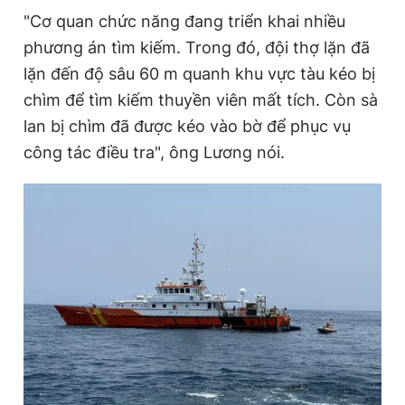
"Cơ quan chức năng đang triển khai nhiều
phương án tìm kiếm. Trong đó, đội thợ lặn đã
Đọc Thanh Niên trên điện thoại
lặn đến độ sâu 60 m quanh khu vực tàu kéo bị
chìm để tìm kiếm thuyền viên mất tích. Còn sà
lan bị chìm đã được kéo vào bờ để phục vụ
công tác điều tra", ông Lương nói.
Theo dõi báo trên
Hotline
Liên hệ quảng cáo
0906 645 777
0908 780 404
Đặt báo
Quảng cáo
RSS
Tòa soạn
Chính sách bảo
Tổng biên tập: Nguyễn Ngọc Toàn
Phó tổng biên tập thường trực: Hải Thành
Phó tổng biên tập: Lâm Hiếu Dũng
Phó tổng biên tập: Trần Việt Hưng
Tổng thư ký tòa soạn: Đức Trung