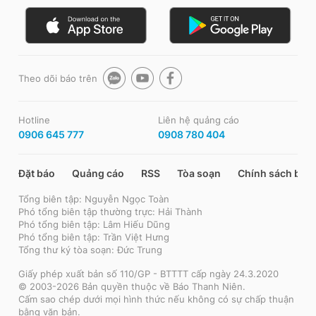
Theo dõi báo trên
Hotline
Liên hệ quảng cáo
0906 645 777
0908 780 404
Đặt báo
Quảng cáo
RSS
Tòa soạn
Chính sách bảo
Tổng biên tập: Nguyễn Ngọc Toàn
Phó tổng biên tập thường trực: Hải Thành
Phó tổng biên tập: Lâm Hiếu Dũng
Phó tổng biên tập: Trần Việt Hưng
Tổng thư ký tòa soạn: Đức Trung
Giấy phép xuất bản số 110/GP - BTTTT cấp ngày 24.3.2020
© 2003-2026 Bản quyền thuộc về Báo Thanh Niên.
Cấm sao chép dưới mọi hình thức nếu không có sự chấp thuận
bằng văn bản.