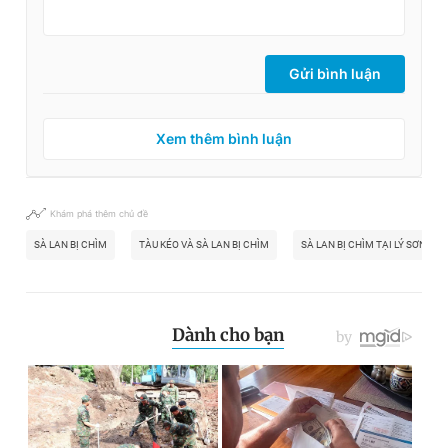
Gửi bình luận
Xem thêm bình luận
Khám phá thêm chủ đề
SÀ LAN BỊ CHÌM
TÀU KÉO VÀ SÀ LAN BỊ CHÌM
SÀ LAN BỊ CHÌM TẠI LÝ SƠN