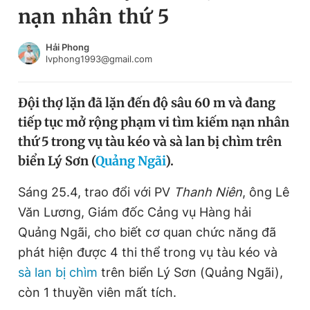
nạn nhân thứ 5
Chuyên mục khác
Tin đã xem
Chào ngày mới
Tin 24h
Hải Phong
lvphong1993@gmail.com
Đăng xuất
Tin thị trường
Tin 360
Đội thợ lặn đã lặn đến độ sâu 60 m và đang
tiếp tục mở rộng phạm vi tìm kiếm nạn nhân
Video
Magazine
thứ 5 trong vụ tàu kéo và sà lan bị chìm trên
biển Lý Sơn (
Quảng Ngãi
).
Sản phẩm khác
Sáng 25.4, trao đổi với PV
Thanh Niên
, ông Lê
Tiện ích
Bạn cần biết
Văn Lương, Giám đốc Cảng vụ Hàng hải
Quảng Ngãi, cho biết cơ quan chức năng đã
phát hiện được 4 thi thể trong vụ tàu kéo và
Thông tin tòa soạn
Liên hệ quảng cáo
sà lan bị chìm
trên biển Lý Sơn (Quảng Ngãi),
còn 1 thuyền viên mất tích.