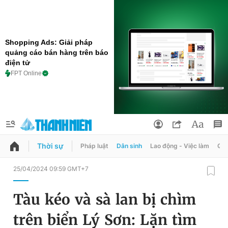
Shopping Ads: Giải pháp
quảng cáo bán hàng trên báo
điện tử
FPT Online
Thời sự
Pháp luật
Dân sinh
Lao động - Việc làm
Quy
QUẢNG CÁO
ĐẶT BÁO
25/04/2024 09:59 GMT+7
Thông tin tài khoản
Tàu kéo và sà lan bị chìm
Đổi mật khẩu
Chuyên mục
trên biển Lý Sơn: Lặn tìm
Tin đã lưu