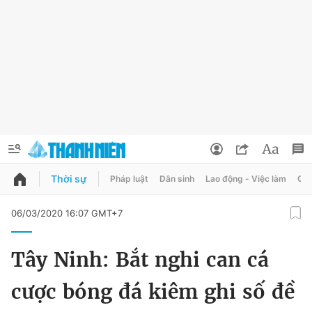
Thời sự
Pháp luật
Dân sinh
Lao động - Việc làm
Quy
QUẢNG CÁO
ĐẶT BÁO
06/03/2020 16:07 GMT+7
Thông tin tài khoản
Tây Ninh: Bắt nghi can cá
Đổi mật khẩu
Chuyên mục
cược bóng đá kiêm ghi số đề
Tin đã lưu
Chuyên mục khác