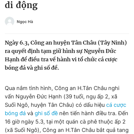
di động
Tin đã xem
Chào ngày mới
Tin 24h
Đăng xuất
Ngọc Hà
Tin thị trường
Tin 360
Ngày 6.3, Công an huyện Tân Châu (Tây Ninh)
Video
Magazine
ra quyết định tạm giữ hình sự Nguyễn Đức
Hạnh để điều tra về hành vi tổ chức cá cược
bóng đá và ghi số đề.
Sản phẩm khác
Tiện ích
Bạn cần biết
Qua nắm tình hình, Công an H.Tân Châu nghi
vấn Nguyễn Đức Hạnh (39 tuổi, ngụ ấp 2, xã
Thông tin tòa soạn
Liên hệ quảng cáo
Suối Ngô, huyện Tân Châu) có dấu hiệu
cá cược
bóng đá
và
ghi số đề
nên tiến hành điều tra. Đến
16 giờ ngày 5.3, tại một quán cà phê thuộc ấp 2
(xã Suối Ngô), Công an H.Tân Châu bắt quả tang