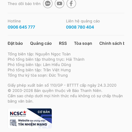
Theo dõi báo trên
Hotline
Liên hệ quảng cáo
0906 645 777
0908 780 404
Đặt báo
Quảng cáo
RSS
Tòa soạn
Chính sách bảo
Tổng biên tập: Nguyễn Ngọc Toàn
Phó tổng biên tập thường trực: Hải Thành
Phó tổng biên tập: Lâm Hiếu Dũng
Phó tổng biên tập: Trần Việt Hưng
Tổng thư ký tòa soạn: Đức Trung
Giấy phép xuất bản số 110/GP - BTTTT cấp ngày 24.3.2020
© 2003-2026 Bản quyền thuộc về Báo Thanh Niên.
Cấm sao chép dưới mọi hình thức nếu không có sự chấp thuận
bằng văn bản.