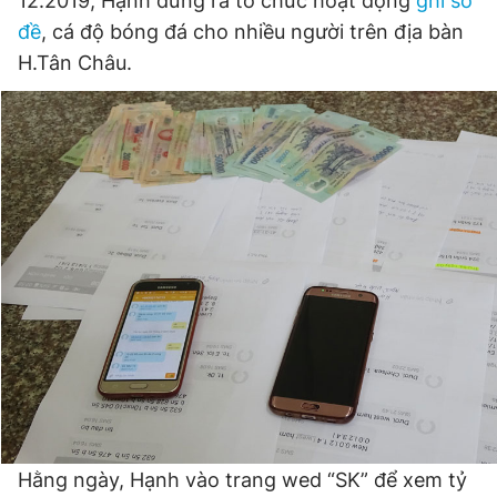
12.2019, Hạnh đứng ra tổ chức hoạt động
ghi số
© 2003-2026 Bản quyền thuộc về Báo Thanh Niên. Cấm sao
chép dưới mọi hình thức nếu không có sự chấp thuận bằng văn
đề
, cá độ bóng đá cho nhiều người trên địa bàn
bản. Phát triển bởi ePi Technologies, JSC.
H.Tân Châu.
Hằng ngày, Hạnh vào trang wed “SK” để xem tỷ