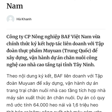
Nam
Chuyên mục khác
Tin đã xem
Chào ngày mới
Tin 24h
Hà Khanh
Đăng xuất
Tin thị trường
Tin 360
Công ty CP Nông nghiệp BAF Việt Nam vừa
chính thức ký kết hợp tác liên doanh với Tập
Video
Magazine
đoàn thực phẩm Muyuan (Trung Quốc) để
xây dựng, vận hành dự án chăn nuôi công
nghệ cao nhà cao tầng tại tỉnh Tây Ninh.
Sản phẩm khác
Theo nội dung ký kết, BAF liên doanh với Tập
Tiện ích
Bạn cần biết
đoàn Muyuan để xây dựng, vận hành dự án
trang trại chăn nuôi nhà cao tầng tích hợp nhà
Thông tin tòa soạn
Liên hệ quảng cáo
máy sản xuất thức ăn chăn nuôi. Dự án có quy
mô ước tính 64.000 heo nái và 1,6 triệu heo