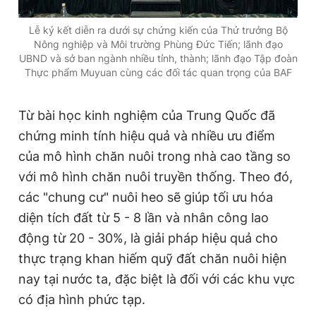
Giấy phép xuất bản số 110/GP - BTTTT cấp ngày 24.3.2020
© 2003-2026 Bản quyền thuộc về Báo Thanh Niên. Cấm sao
Lễ ký kết diễn ra dưới sự chứng kiến của Thứ trưởng Bộ
chép dưới mọi hình thức nếu không có sự chấp thuận bằng văn
Nông nghiệp và Môi trường Phùng Đức Tiến; lãnh đạo
bản. Phát triển bởi ePi Technologies, JSC.
UBND và sở ban ngành nhiều tỉnh, thành; lãnh đạo Tập đoàn
Thực phẩm Muyuan cùng các đối tác quan trọng của BAF
Từ bài học kinh nghiệm của Trung Quốc đã
chứng minh tính hiệu quả và nhiều ưu điểm
của mô hình chăn nuôi trong nhà cao tầng so
với mô hình chăn nuôi truyền thống. Theo đó,
các "chung cư" nuôi heo sẽ giúp tối ưu hóa
diện tích đất từ 5 - 8 lần và nhân công lao
động từ 20 - 30%, là giải pháp hiệu quả cho
thực trạng khan hiếm quỹ đất chăn nuôi hiện
nay tại nước ta, đặc biệt là đối với các khu vực
có địa hình phức tạp.