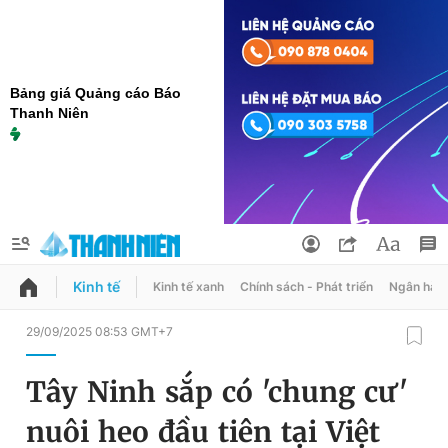
Bảng giá Quảng cáo Báo
Thanh Niên
Kinh tế
Kinh tế xanh
Chính sách - Phát triển
Ngân hàn
QUẢNG CÁO
ĐẶT BÁO
29/09/2025 08:53 GMT+7
Thông tin tài khoản
Tây Ninh sắp có 'chung cư'
Đổi mật khẩu
Chuyên mục
nuôi heo đầu tiên tại Việt
Tin đã lưu