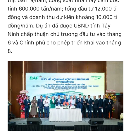
thịt bán ra/năm; công suất nhà máy cám ước
tính 600.000 tấn/năm; tổng đầu tư 12.000 tỉ
đồng và doanh thu dự kiến khoảng 10.000 tỉ
Đọc Thanh Niên trên điện thoại
đồng/năm. Dự án đã được UBND tỉnh Tây
Ninh chấp thuận chủ trương đầu tư vào tháng
6 và Chính phủ cho phép triển khai vào tháng
8.
Theo dõi báo trên
Hotline
Liên hệ quảng cáo
0906 645 777
0908 780 404
Đặt báo
Quảng cáo
RSS
Tòa soạn
Chính sách bảo
Tổng biên tập: Nguyễn Ngọc Toàn
Phó tổng biên tập thường trực: Hải Thành
Phó tổng biên tập: Lâm Hiếu Dũng
Phó tổng biên tập: Trần Việt Hưng
Tổng thư ký tòa soạn: Đức Trung