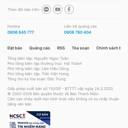
Theo dõi báo trên
Hotline
Liên hệ quảng cáo
0906 645 777
0908 780 404
Đặt báo
Quảng cáo
RSS
Tòa soạn
Chính sách bảo
Tổng biên tập: Nguyễn Ngọc Toàn
Phó tổng biên tập thường trực: Hải Thành
Phó tổng biên tập: Lâm Hiếu Dũng
Phó tổng biên tập: Trần Việt Hưng
Tổng thư ký tòa soạn: Đức Trung
Giấy phép xuất bản số 110/GP - BTTTT cấp ngày 24.3.2020
© 2003-2026 Bản quyền thuộc về Báo Thanh Niên.
Cấm sao chép dưới mọi hình thức nếu không có sự chấp thuận
bằng văn bản.