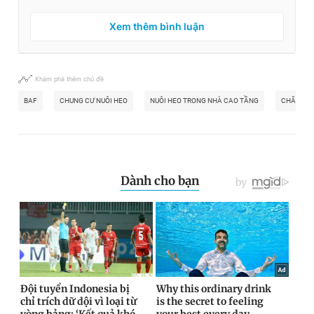
Xem thêm bình luận
Khám phá thêm chủ đề
BAF
CHUNG CƯ NUÔI HEO
NUÔI HEO TRONG NHÀ CAO TẦNG
CHĂN NU