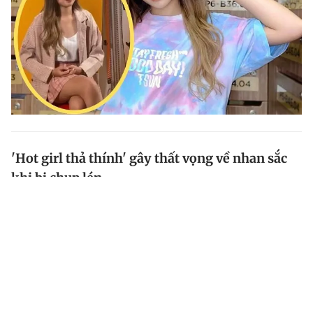
'Hot girl thả thính' gây thất vọng về nhan sắc
khi bị chụp lén
Bức ảnh chụp lén hot girl Thanh Tâm được chia sẻ
rộng rãi trên mạng xã hội đang làm nhiều người thất
vọng về nhan sắc ngoài đời của 'hot girl thả thính'.