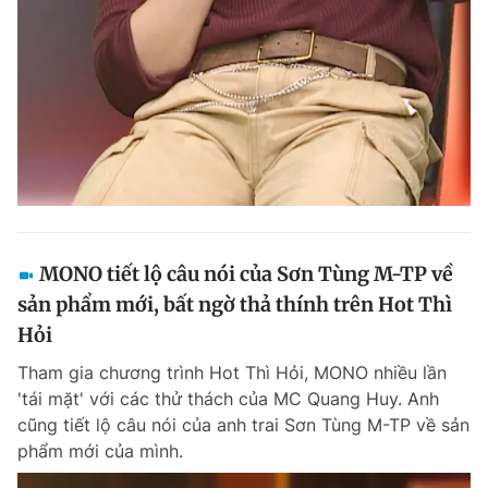
Đọc Thanh Niên trên điện thoại
Theo dõi báo trên
MONO tiết lộ câu nói của Sơn Tùng M-TP về
Hotline
Liên hệ quảng cáo
0906 645 777
0908 780 404
sản phẩm mới, bất ngờ thả thính trên Hot Thì
Hỏi
Đặt báo
Quảng cáo
RSS
Tòa soạn
Chính sách bảo m
Tham gia chương trình Hot Thì Hỏi, MONO nhiều lần
Tổng biên tập: Nguyễn Ngọc Toàn
'tái mặt' với các thử thách của MC Quang Huy. Anh
Phó tổng biên tập thường trực: Hải Thành
cũng tiết lộ câu nói của anh trai Sơn Tùng M-TP về sản
Phó tổng biên tập: Lâm Hiếu Dũng
phẩm mới của mình.
Phó tổng biên tập: Trần Việt Hưng
Tổng thư ký tòa soạn: Đức Trung