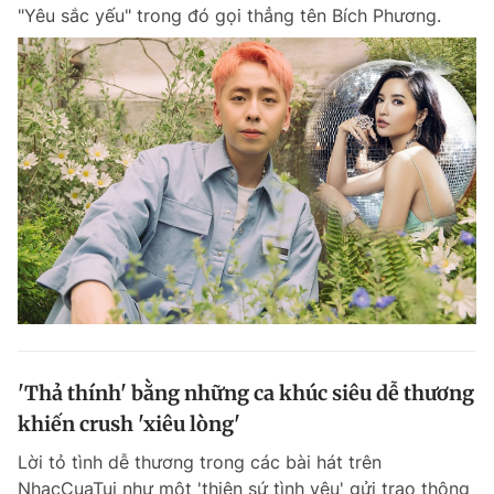
"Yêu sắc yếu" trong đó gọi thẳng tên Bích Phương.
'Thả thính' bằng những ca khúc siêu dễ thương
khiến crush 'xiêu lòng'
Lời tỏ tình dễ thương trong các bài hát trên
NhacCuaTui như một 'thiên sứ tình yêu' gửi trao thông