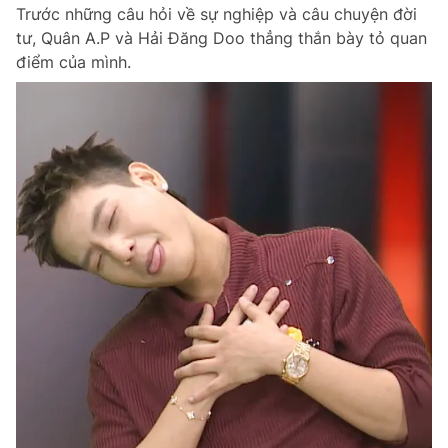
Trước những câu hỏi về sự nghiệp và câu chuyện đời
Chuyên mục khác
tư, Quân A.P và Hải Đăng Doo thẳng thắn bày tỏ quan
Tin đã xem
điểm của mình.
Chào ngày mới
Tin 24h
Đăng xuất
Tin thị trường
Tin 360
Video
Magazine
Sản phẩm khác
Tiện ích
Bạn cần biết
Thông tin tòa soạn
Liên hệ quảng cáo