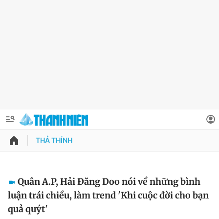
THẢ THÍNH
QUẢNG CÁO
ĐẶT BÁO
Thông tin tài khoản
Quân A.P, Hải Đăng Doo nói về những bình
luận trái chiều, làm trend 'Khi cuộc đời cho bạn
Đổi mật khẩu
Chuyên mục
quả quýt'
Tin đã lưu