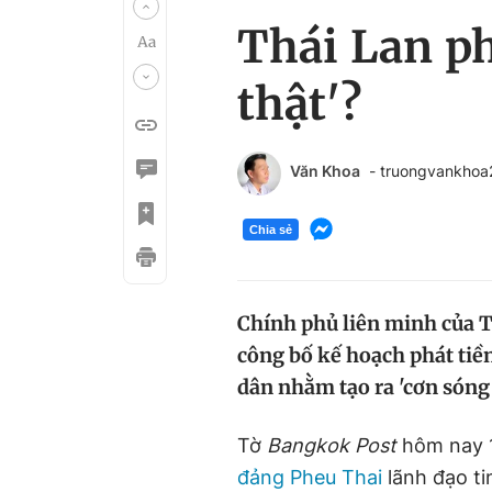
Thái Lan ph
thật'?
Văn Khoa
- truongvankho
Chia sẻ
Chính phủ liên minh của 
công bố kế hoạch phát tiền
dân nhằm tạo ra 'cơn sóng 
Tờ
Bangkok Post
hôm nay 1
đảng Pheu Thai
lãnh đạo ti