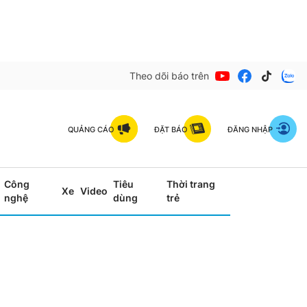
Theo dõi báo trên
QUẢNG CÁO
ĐẶT BÁO
ĐĂNG NHẬP
Công
Tiêu
Thời trang
Xe
Video
nghệ
dùng
trẻ