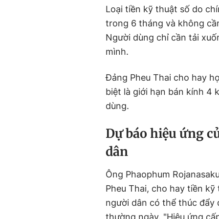
Loại tiền kỹ thuật số do ch
trong 6 tháng và không cần
Người dùng chỉ cần tải xuố
mình.
Đảng Pheu Thai cho hay họ 
biệt là giới hạn bán kính 4
dùng.
Dự báo hiệu ứng củ
dân
Ông Phaophum Rojanasakul,
Pheu Thai, cho hay tiền kỹ 
người dân có thể thúc đẩy đ
thường ngày. "Hiệu ứng cấp