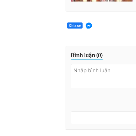
Chia sẻ
Bình luận (
0
)