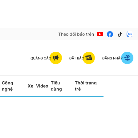
Theo dõi báo trên
QUẢNG CÁO
ĐẶT BÁO
ĐĂNG NHẬP
Công
Tiêu
Thời trang
Xe
Video
nghệ
dùng
trẻ