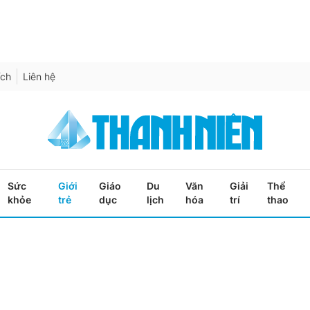
ích
Liên hệ
Sức
Giới
Giáo
Du
Văn
Giải
Thể
khỏe
trẻ
dục
lịch
hóa
trí
thao