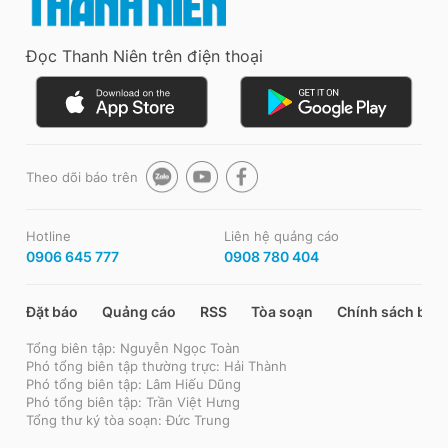
Đọc Thanh Niên trên điện thoại
Theo dõi báo trên
Hotline
Liên hệ quảng cáo
0906 645 777
0908 780 404
Đặt báo
Quảng cáo
RSS
Tòa soạn
Chính sách bảo
Tổng biên tập: Nguyễn Ngọc Toàn
Phó tổng biên tập thường trực: Hải Thành
Phó tổng biên tập: Lâm Hiếu Dũng
Phó tổng biên tập: Trần Việt Hưng
Tổng thư ký tòa soạn: Đức Trung