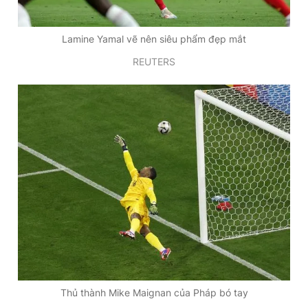
Giấy phép xuất bản số 110/GP - BTTTT cấp ngày 24.3.2020
© 2003-2026 Bản quyền thuộc về Báo Thanh Niên. Cấm sao
chép dưới mọi hình thức nếu không có sự chấp thuận bằng văn
Lamine Yamal vẽ nên siêu phẩm đẹp mắt
bản. Phát triển bởi ePi Technologies, JSC.
REUTERS
Thủ thành Mike Maignan của Pháp bó tay