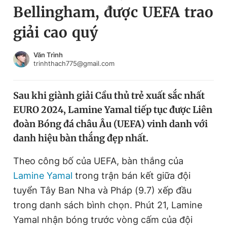
Bellingham, được UEFA trao
Chuyên mục khác
Tin đã xem
giải cao quý
Chào ngày mới
Tin 24h
Đăng xuất
Văn Trình
trinhthach775@gmail.com
Tin thị trường
Tin 360
Sau khi giành giải Cầu thủ trẻ xuất sắc nhất
Video
Magazine
EURO 2024, Lamine Yamal tiếp tục được Liên
đoàn Bóng đá châu Âu (UEFA) vinh danh với
Sản phẩm khác
danh hiệu bàn thắng đẹp nhất.
Tiện ích
Bạn cần biết
Theo công bố của UEFA, bàn thắng của
Lamine Yamal
trong trận bán kết giữa đội
Thông tin tòa soạn
Liên hệ quảng cáo
tuyển Tây Ban Nha và Pháp (9.7) xếp đầu
trong danh sách bình chọn. Phút 21, Lamine
Yamal nhận bóng trước vòng cấm của đội