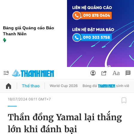
Bảng giá Quảng cáo Báo
Thanh Niên
Thể thao
World Cup 2026
Bóng đá
sinh viên
QUẢNG CÁO
ĐẶT BÁO
18/07/2024 06:11 GMT+7
Thông tin tài khoản
Thần đồng Yamal lại thắng
Đổi mật khẩu
Chuyên mục
lớn khi đánh bại
Tin đã lưu