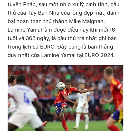
tuyển Pháp, sau một nhịp xử lý bình tĩnh, cầu
thủ của Tây Ban Nha cứa lòng đẹp mắt, đánh
Đọc Thanh Niên trên điện thoại
bại hoàn toàn thủ thành Mike Maignan.
Lamine Yamal làm được điều này khi mới 16
tuổi và 362 ngày, là cầu thủ trẻ nhất ghi bàn
trong lịch sử EURO. Đây cũng là bàn thắng
duy nhất của Lamine Yamal tại EURO 2024.
Theo dõi báo trên
Hotline
Liên hệ quảng cáo
0906 645 777
0908 780 404
Đặt báo
Quảng cáo
RSS
Tòa soạn
Chính sách bảo
Tổng biên tập: Nguyễn Ngọc Toàn
Phó tổng biên tập thường trực: Hải Thành
Phó tổng biên tập: Lâm Hiếu Dũng
Phó tổng biên tập: Trần Việt Hưng
Tổng thư ký tòa soạn: Đức Trung