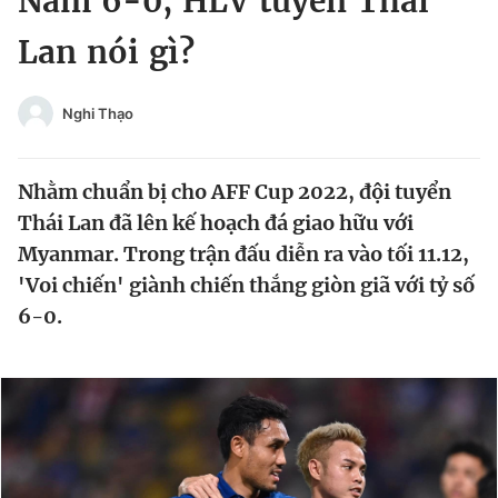
Nam 6-0, HLV tuyển Thái
Chuyên mục khác
Lan nói gì?
Tin đã xem
Chào ngày mới
Tin 24h
Đăng xuất
Nghi Thạo
Tin thị trường
Tin 360
Nhằm chuẩn bị cho AFF Cup 2022, đội tuyển
Video
Magazine
Thái Lan đã lên kế hoạch đá giao hữu với
Myanmar. Trong trận đấu diễn ra vào tối 11.12,
'Voi chiến' giành chiến thắng giòn giã với tỷ số
Sản phẩm khác
6-0.
Tiện ích
Bạn cần biết
Thông tin tòa soạn
Liên hệ quảng cáo