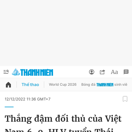
Thể thao
World Cup 2026
Bóng đá
sinh viên
QUẢNG CÁO
ĐẶT BÁO
12/12/2022 11:36 GMT+7
Thông tin tài khoản
Thắng đậm đối thủ của Việt
Đổi mật khẩu
Chuyên mục
Tin đã lưu