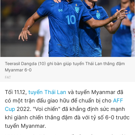
Đọc Thanh Niên trên điện thoại
Theo dõi báo trên
Teerasil Dangda (10) ghi bàn giúp tuyển Thái Lan thắng đậm
Myanmar 6-0
Hotline
Liên hệ quảng cáo
FAT
0906 645 777
0908 780 404
Tối 11.12,
tuyển Thái Lan
và tuyển Myanmar đã
Đặt báo
Quảng cáo
RSS
Tòa soạn
Chính sách bảo
có một trận đấu giao hữu để chuẩn bị cho
AFF
Cup
2022. "Voi chiến" đã khẳng định sức mạnh
Tổng biên tập: Nguyễn Ngọc Toàn
Phó tổng biên tập thường trực: Hải Thành
khi giành chiến thắng đậm đà với tỷ số 6-0 trước
Phó tổng biên tập: Lâm Hiếu Dũng
tuyển Myanmar.
Phó tổng biên tập: Trần Việt Hưng
Tổng thư ký tòa soạn: Đức Trung