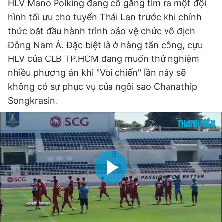
HLV Mano Polking đang cố gắng tìm ra một đội
Giấy phép xuất bản số 110/GP - BTTTT cấp ngày 24.3.2020
hình tối ưu cho tuyển Thái Lan trước khi chính
© 2003-2026 Bản quyền thuộc về Báo Thanh Niên. Cấm sao
chép dưới mọi hình thức nếu không có sự chấp thuận bằng văn
thức bắt đầu hành trình bảo vệ chức vô địch
bản. Phát triển bởi ePi Technologies, JSC.
Đông Nam Á. Đặc biệt là ở hàng tấn công, cựu
HLV của CLB TP.HCM đang muốn thử nghiệm
nhiều phương án khi "Voi chiến" lần này sẽ
không có sự phục vụ của ngôi sao Chanathip
Songkrasin.