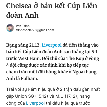
Chelsea ở bán kết Cúp Liên
Chuyên mục khác
Tin đã xem
đoàn Anh
Chào ngày mới
Tin 24h
Đăng xuất
Văn Trình
trinhthach775@gmail.com
Tin thị trường
Tin 360
Rạng sáng 21.12,
Liverpool
đã tiến thẳng vào
Video
Magazine
bán kết Cúp Liên đoàn Anh sau thắng lợi 5-1
trước West Ham. Đối thủ của The Kop ở vòng
Sản phẩm khác
4 đội cũng được xác định khi họ tiếp tục
chạm trán một đội bóng khác ở Ngoại hạng
Tiện ích
Bạn cần biết
Anh là Fulham.
Thông tin tòa soạn
Liên hệ quảng cáo
Trái với sự kém hiệu quả ở 2 trận đấu gần nhất
gặp Union SG (15.12) và M.U (17.12), hàng
công của
Liverpool
thi đấu hiệu quả trước