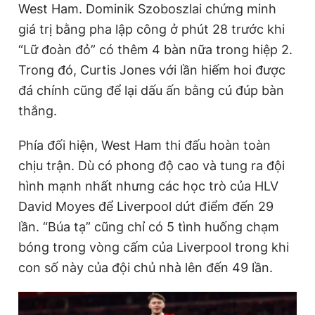
West Ham. Dominik Szoboszlai chứng minh
giá trị bằng pha lập công ở phút 28 trước khi
“Lữ đoàn đỏ” có thêm 4 bàn nữa trong hiệp 2.
Đọc Thanh Niên trên điện thoại
Trong đó, Curtis Jones với lần hiếm hoi được
đá chính cũng để lại dấu ấn bằng cú đúp bàn
thắng.
Theo dõi báo trên
Phía đối hiện, West Ham thi đấu hoàn toàn
chịu trận. Dù có phong độ cao và tung ra đội
Hotline
Liên hệ quảng cáo
hình mạnh nhất nhưng các học trò của HLV
0906 645 777
0908 780 404
David Moyes để Liverpool dứt điểm đến 29
lần. “Búa tạ” cũng chỉ có 5 tình huống chạm
Đặt báo
Quảng cáo
RSS
Tòa soạn
Chính sách bảo
bóng trong vòng cấm của Liverpool trong khi
Tổng biên tập: Nguyễn Ngọc Toàn
con số này của đội chủ nhà lên đến 49 lần.
Phó tổng biên tập thường trực: Hải Thành
Phó tổng biên tập: Lâm Hiếu Dũng
Phó tổng biên tập: Trần Việt Hưng
Tổng thư ký tòa soạn: Đức Trung