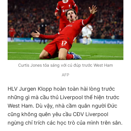
Giấy phép xuất bản số 110/GP - BTTTT cấp ngày 24.3.2020
© 2003-2026 Bản quyền thuộc về Báo Thanh Niên. Cấm sao
chép dưới mọi hình thức nếu không có sự chấp thuận bằng văn
bản. Phát triển bởi ePi Technologies, JSC.
Curtis Jones tỏa sáng với cú đúp trước West Ham
AFP
HLV Jurgen Klopp hoàn toàn hài lòng trước
những gì mà cầu thủ Liverpool thể hiện trước
West Ham. Dù vậy, nhà cầm quân người Đức
cũng không quên yêu cầu CĐV Liverpool
ngừng chỉ trích các học trò của mình trên sân.