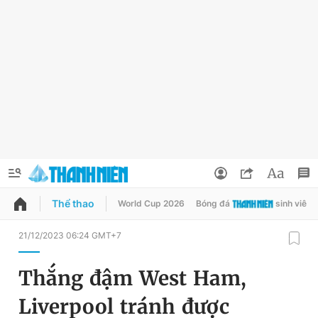
Thể thao
World Cup 2026
Bóng đá
sinh viên
QUẢNG CÁO
ĐẶT BÁO
21/12/2023 06:24 GMT+7
Thông tin tài khoản
Thắng đậm West Ham,
Đổi mật khẩu
Chuyên mục
Liverpool tránh được
Tin đã lưu