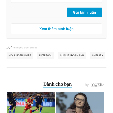
Gửi bình luận
Xem thêm bình luận
Khám phá thêm chủ đề
HLV JURGEN KLOPP
LIVERPOOL
CÚP LIÊN ĐOÀN ANH
CHELSEA