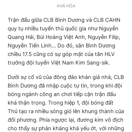
KHẢ HÒA
Giấy phép xuất bản số 110/GP - BTTTT cấp ngày 24.3.2020
© 2003-2026 Bản quyền thuộc về Báo Thanh Niên. Cấm sao
chép dưới mọi hình thức nếu không có sự chấp thuận bằng văn
Trận đấu giữa CLB Bình Dương và CLB CAHN
bản. Phát triển bởi ePi Technologies, JSC.
quy tụ nhiều tuyển thủ quốc gia như Nguyễn
Quang Hải, Bùi Hoàng Việt Anh, Nguyễn Filip,
Nguyễn Tiến Linh… Do đó, sân Bình Dương
chiều 17.5 cũng có sự góp mặt của tân HLV
trưởng đội tuyển Việt Nam Kim Sang-sik.
Dưới sự cổ vũ của đông đảo khán giả nhà, CLB
Bình Dương đã nhập cuộc tự tin, trong khi đội
bóng ngành công an chơi tiếp cận trận đấu
khá thận trọng. Trong hiệp 1, đội bóng đất
Thủ tạo ra nhiều sóng gió lên khung thành của
đối phương. Phía ngược lại, đương kim vô địch
cho thấy sự phản kháng khá yếu ớt, với những