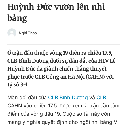
Huỳnh Đức vươn lên nhì
Chuyên mục khác
Tin đã xem
bảng
Chào ngày mới
Tin 24h
Đăng xuất
Nghi Thạo
Tin thị trường
Tin 360
Ở trận đấu thuộc vòng 19 diễn ra chiều 17.5,
Video
Magazine
CLB Bình Dương dưới sự dẫn dắt của HLV Lê
Huỳnh Đức đã giành chiến thắng thuyết
Sản phẩm khác
phục trước CLB Công an Hà Nội (CAHN) với
tỷ số 3-1.
Tiện ích
Bạn cần biết
Màn đối đầu của
CLB Bình Dương
và
CLB
Thông tin tòa soạn
Liên hệ quảng cáo
CAHN vào chiều 17.5 được xem là trận cầu tâm
điểm của vòng đấu 19. Cuộc so tài này còn
mang ý nghĩa quyết định cho ngôi nhì bảng V-