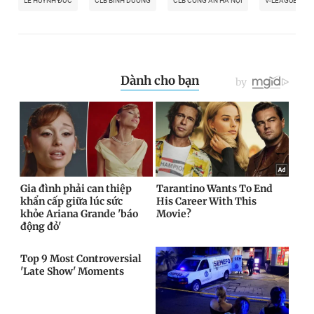
LÊ HUỲNH ĐỨC
CLB BÌNH DƯƠNG
CLB CÔNG AN HÀ NỘI
V-LEAGUE