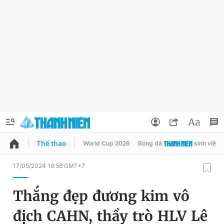
Thể thao
World Cup 2026
Bóng đá
sinh viên
QUẢNG CÁO
ĐẶT BÁO
17/05/2024 19:58 GMT+7
Thông tin tài khoản
Thắng đẹp đương kim vô
Đổi mật khẩu
Chuyên mục
địch CAHN, thầy trò HLV Lê
Tin đã lưu