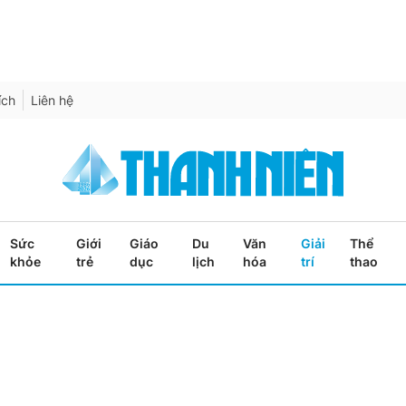
ích
Liên hệ
Sức
Giới
Giáo
Du
Văn
Giải
Thể
khỏe
trẻ
dục
lịch
hóa
trí
thao