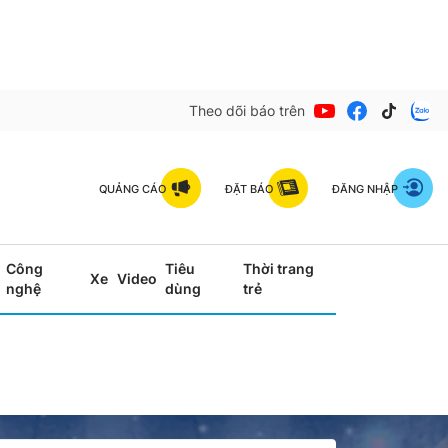
Theo dõi báo trên
QUẢNG CÁO
ĐẶT BÁO
ĐĂNG NHẬP
Công
Tiêu
Thời trang
Xe
Video
nghệ
dùng
trẻ