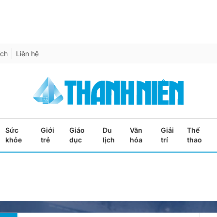
ích
Liên hệ
Sức
Giới
Giáo
Du
Văn
Giải
Thể
khỏe
trẻ
dục
lịch
hóa
trí
thao