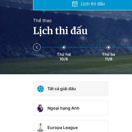
Lịch thi đấu
Thể thao
Lịch thi đấu
Chủ
Thứ hai
Thứ ba
Nhật
10/8
11/8
09/8
Tất cả giải đấu
Ngoại hạng Anh
Europa League