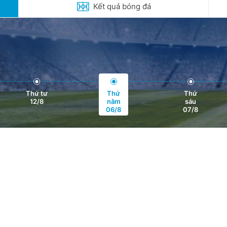
Kết quả bóng đá
Thứ tư
Thứ
Thứ
12/8
năm
sáu
06/8
07/8