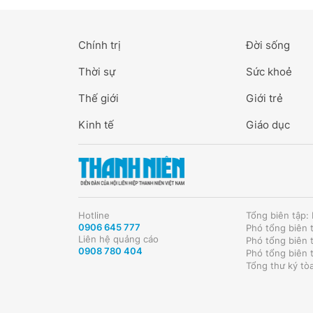
Chính trị
Đời sống
Thời sự
Sức khoẻ
Thế giới
Giới trẻ
Kinh tế
Giáo dục
Hotline
Tổng biên tập
0906 645 777
Phó tổng biên 
Liên hệ quảng cáo
Phó tổng biên 
0908 780 404
Phó tổng biên 
Tổng thư ký tò