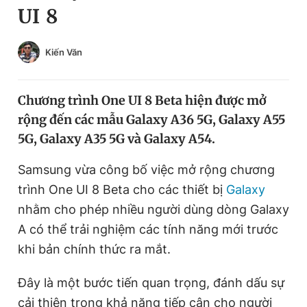
UI 8
Chuyên mục khác
Tin đã xem
Chào ngày mới
Tin 24h
Kiến Văn
Đăng xuất
Tin thị trường
Tin 360
Chương trình One UI 8 Beta hiện được mở
rộng đến các mẫu Galaxy A36 5G, Galaxy A55
Video
Magazine
5G, Galaxy A35 5G và Galaxy A54.
Samsung vừa công bố việc mở rộng chương
Sản phẩm khác
trình One UI 8 Beta cho các thiết bị
Galaxy
Tiện ích
nhằm cho phép nhiều người dùng dòng Galaxy
Bạn cần biết
A có thể trải nghiệm các tính năng mới trước
khi bản chính thức ra mắt.
Thông tin tòa soạn
Liên hệ quảng cáo
Đây là một bước tiến quan trọng, đánh dấu sự
cải thiện trong khả năng tiếp cận cho người