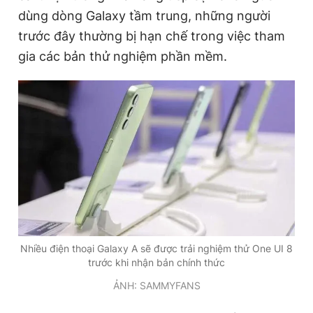
dùng dòng Galaxy tầm trung, những người
trước đây thường bị hạn chế trong việc tham
Đọc Thanh Niên trên điện thoại
gia các bản thử nghiệm phần mềm.
Theo dõi báo trên
Hotline
Liên hệ quảng cáo
0906 645 777
0908 780 404
Đặt báo
Quảng cáo
RSS
Tòa soạn
Chính sách bảo
Nhiều điện thoại Galaxy A sẽ được trải nghiệm thử One UI 8
Tổng biên tập: Nguyễn Ngọc Toàn
trước khi nhận bản chính thức
Phó tổng biên tập thường trực: Hải Thành
Phó tổng biên tập: Lâm Hiếu Dũng
ẢNH: SAMMYFANS
Phó tổng biên tập: Trần Việt Hưng
Tổng thư ký tòa soạn: Đức Trung