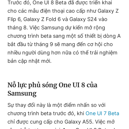
Trước đó, One UI 8 Beta đã được triển khai
Giấy phép xuất bản số 110/GP - BTTTT cấp ngày 24.3.2020
cho các mẫu điện thoại cao cấp như Galaxy Z
© 2003-2026 Bản quyền thuộc về Báo Thanh Niên. Cấm sao
chép dưới mọi hình thức nếu không có sự chấp thuận bằng văn
Flip 6, Galaxy Z Fold 6 và Galaxy S24 vào
bản. Phát triển bởi ePi Technologies, JSC.
tháng 8. Việc Samsung dự kiến mở rộng
chương trình beta sang một số thiết bị dòng A
bắt đầu từ tháng 9 sẽ mang đến cơ hội cho
nhiều người dùng hơn nữa có thể trải nghiệm
bản cập nhật mới.
Nỗ lực phủ sóng One UI 8 của
Samsung
Sự thay đổi này là một điểm nhấn so với
chương trình beta trước đó, khi
One UI 7 Beta
chỉ được cung cấp cho Galaxy A55. Việc mở