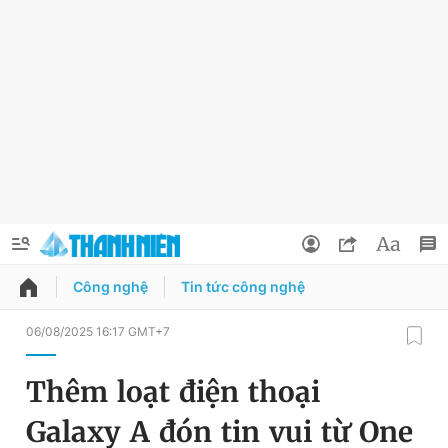
Công nghệ
Tin tức công nghệ
QUẢNG CÁO
ĐẶT BÁO
06/08/2025 16:17 GMT+7
Thông tin tài khoản
Thêm loạt điện thoại
Đổi mật khẩu
Chuyên mục
Galaxy A đón tin vui từ One
Tin đã lưu