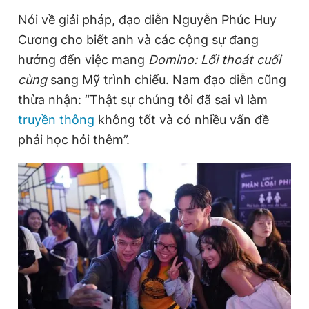
Giấy phép xuất bản số 110/GP - BTTTT cấp ngày 24.3.2020
Nói về giải pháp, đạo diễn Nguyễn Phúc Huy
© 2003-2026 Bản quyền thuộc về Báo Thanh Niên. Cấm sao
Cương cho biết anh và các cộng sự đang
chép dưới mọi hình thức nếu không có sự chấp thuận bằng văn
bản. Phát triển bởi ePi Technologies, JSC.
hướng đến việc mang
Domino: Lối thoát cuối
cùng
sang Mỹ trình chiếu. Nam đạo diễn cũng
thừa nhận: “Thật sự chúng tôi đã sai vì làm
truyền thông
không tốt và có nhiều vấn đề
phải học hỏi thêm”.