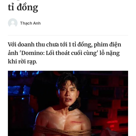
tỉ đồng
Chuyên mục khác
Tin đã xem
Chào ngày mới
Tin 24h
Thạch Anh
Đăng xuất
Tin thị trường
Tin 360
Với doanh thu chưa tới 1 tỉ đồng, phim điện
ảnh 'Domino: Lối thoát cuối cùng' lỗ nặng
Video
Magazine
khi rời rạp.
Sản phẩm khác
Tiện ích
Bạn cần biết
Thông tin tòa soạn
Liên hệ quảng cáo