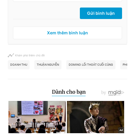
Gửi bình luận
Xem thêm bình luận
Khám phá thêm chủ đề
DOANH THU
THUẬN NGUYỄN
DOMINO: LỐI THOÁT CUỐI CÙNG
PHIM ĐI