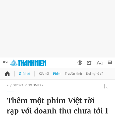
Giải trí
Kết nối
Phim
Truyền hình
Đời nghệ sĩ
QUẢNG CÁO
ĐẶT BÁO
26/10/2024 21:19 GMT+7
Thông tin tài khoản
Thêm một phim Việt rời
Đổi mật khẩu
Chuyên mục
rạp với doanh thu chưa tới 1
Tin đã lưu