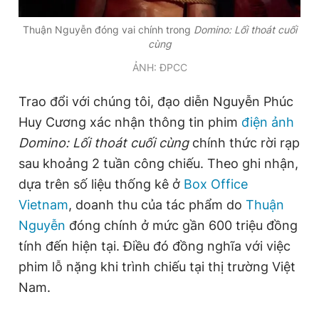
Thuận Nguyễn đóng vai chính trong
Domino: Lối thoát cuối
cùng
Đọc Thanh Niên trên điện thoại
ẢNH: ĐPCC
Trao đổi với chúng tôi, đạo diễn Nguyễn Phúc
Huy Cương xác nhận thông tin phim
điện ảnh
Theo dõi báo trên
Domino: Lối thoát cuối cùng
chính thức rời rạp
sau khoảng 2 tuần công chiếu. Theo ghi nhận,
Hotline
Liên hệ quảng cáo
dựa trên số liệu thống kê ở
Box Office
0906 645 777
0908 780 404
Vietnam
, doanh thu của tác phẩm do
Thuận
Nguyễn
đóng chính ở mức gần 600 triệu đồng
Đặt báo
Quảng cáo
RSS
Tòa soạn
Chính sách bảo
tính đến hiện tại. Điều đó đồng nghĩa với việc
Tổng biên tập: Nguyễn Ngọc Toàn
phim lỗ nặng khi trình chiếu tại thị trường Việt
Phó tổng biên tập thường trực: Hải Thành
Phó tổng biên tập: Lâm Hiếu Dũng
Nam.
Phó tổng biên tập: Trần Việt Hưng
Tổng thư ký tòa soạn: Đức Trung