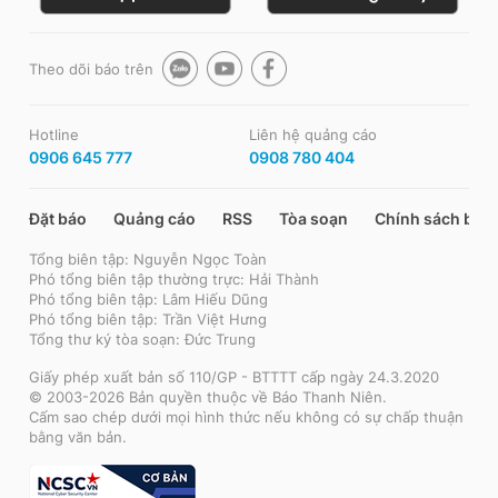
Theo dõi báo trên
Hotline
Liên hệ quảng cáo
0906 645 777
0908 780 404
Đặt báo
Quảng cáo
RSS
Tòa soạn
Chính sách bảo
Tổng biên tập: Nguyễn Ngọc Toàn
Phó tổng biên tập thường trực: Hải Thành
Phó tổng biên tập: Lâm Hiếu Dũng
Phó tổng biên tập: Trần Việt Hưng
Tổng thư ký tòa soạn: Đức Trung
Giấy phép xuất bản số 110/GP - BTTTT cấp ngày 24.3.2020
© 2003-2026 Bản quyền thuộc về Báo Thanh Niên.
Cấm sao chép dưới mọi hình thức nếu không có sự chấp thuận
bằng văn bản.