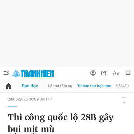
Bạn đọc
Lá thư tâm sự
Từ đơn thư bạn đọc
Hỏi và đá
QUẢNG CÁO
ĐẶT BÁO
28/03/2025 08:09 GMT+7
Thông tin tài khoản
Thi công quốc lộ 28B gây
Đổi mật khẩu
Chuyên mục
bụi mịt mù
Tin đã lưu