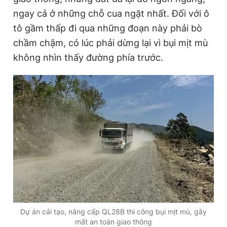
Giấy phép xuất bản số 110/GP - BTTTT cấp ngày 24.3.2020
ngay cả ở những chỗ cua ngặt nhất. Đối với ô
© 2003-2026 Bản quyền thuộc về Báo Thanh Niên. Cấm sao
tô gầm thấp đi qua những đoạn này phải bò
chép dưới mọi hình thức nếu không có sự chấp thuận bằng văn
bản. Phát triển bởi ePi Technologies, JSC.
chầm chậm, có lúc phải dừng lại vì bụi mịt mù
không nhìn thấy đường phía trước.
Dự án cải tạo, nâng cấp QL28B thi công bụi mịt mù, gây
mất an toàn giao thông