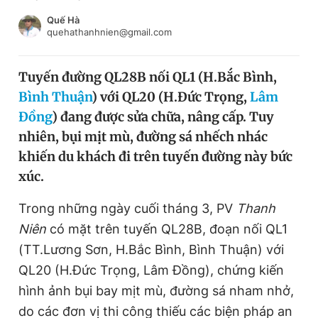
Chuyên mục khác
Quế Hà
Tin đã xem
quehathanhnien@gmail.com
Chào ngày mới
Tin 24h
Đăng xuất
Tuyến đường QL28B nối QL1 (H.Bắc Bình,
Tin thị trường
Tin 360
Bình Thuận
) với QL20 (H.Đức Trọng,
Lâm
Đồng
) đang được sửa chữa, nâng cấp. Tuy
Video
Magazine
nhiên, bụi mịt mù, đường sá nhếch nhác
khiến du khách đi trên tuyến đường này bức
xúc.
Sản phẩm khác
Trong những ngày cuối tháng 3, PV
Thanh
Tiện ích
Bạn cần biết
Niên
có mặt trên tuyến QL28B, đoạn nối QL1
(TT.Lương Sơn, H.Bắc Bình, Bình Thuận) với
Thông tin tòa soạn
Liên hệ quảng cáo
QL20 (H.Đức Trọng, Lâm Đồng), chứng kiến
hình ảnh bụi bay mịt mù, đường sá nham nhở,
do các đơn vị thi công thiếu các biện pháp an