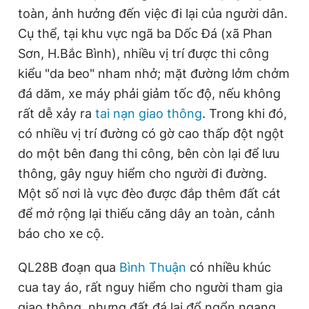
toàn, ảnh hưởng đến việc đi lại của người dân.
Cụ thể, tại khu vực ngã ba Dốc Đá (xã Phan
Đọc Thanh Niên trên điện thoại
Sơn, H.Bắc Bình), nhiều vị trí được thi công
kiểu "da beo" nham nhở; mặt đường lởm chởm
đá dăm, xe máy phải giảm tốc độ, nếu không
rất dễ xảy ra
tai nạn giao thông
. Trong khi đó,
Theo dõi báo trên
có nhiều vị trí đường có gờ cao thấp đột ngột
do một bên đang thi công, bên còn lại để lưu
thông, gây nguy hiểm cho người đi đường.
Hotline
Liên hệ quảng cáo
0906 645 777
0908 780 404
Một số nơi là vực đèo được đắp thêm đất cát
để mở rộng lại thiếu căng dây an toàn, cảnh
Đặt báo
Quảng cáo
RSS
Tòa soạn
Chính sách bảo
báo cho xe cộ.
Tổng biên tập: Nguyễn Ngọc Toàn
Phó tổng biên tập thường trực: Hải Thành
QL28B đoạn qua
Bình Thuận
có nhiều khúc
Phó tổng biên tập: Lâm Hiếu Dũng
cua tay áo, rất nguy hiểm cho người tham gia
Phó tổng biên tập: Trần Việt Hưng
Tổng thư ký tòa soạn: Đức Trung
giao thông, nhưng đất đá lại đổ ngổn ngang,