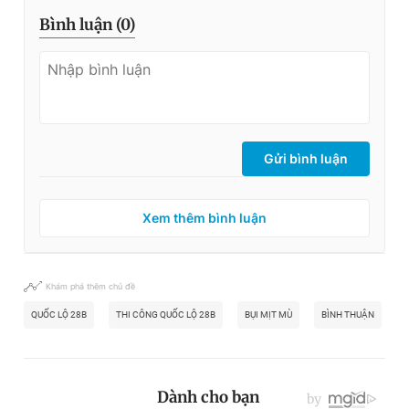
Bình luận (
0
)
Gửi bình luận
Xem thêm bình luận
Khám phá thêm chủ đề
QUỐC LỘ 28B
THI CÔNG QUỐC LỘ 28B
BỤI MỊT MÙ
BÌNH THUẬN
T