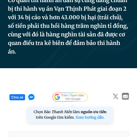
Cơ quan thi hành án dân sự cũng đang chuẩn
bị thi hành vụ án Vạn Thịnh Phát giai đoạn 2
với 34 bị cáo và hơn 43.000 bị hại (trái chủ),
Đọc Thanh Niên trên điện thoại
số tiền phải thu hồi hàng trăm nghìn tỉ đồng,
cùng với đó là hàng nghìn tài sản đã được cơ
quan điều tra kê biên để đảm bảo thi hành
án.
Theo dõi báo trên
Hotline
Liên hệ quảng cáo
0906 645 777
0908 780 404
Chia sẻ
Đặt báo
Quảng cáo
RSS
Tòa soạn
Chính sách bảo
Tổng biên tập: Nguyễn Ngọc Toàn
Chọn Báo
Thanh Niên
làm
nguồn ưu tiên
Phó tổng biên tập thường trực: Hải Thành
trên Google tìm kiếm.
Xem hướng dẫn.
Phó tổng biên tập: Lâm Hiếu Dũng
Phó tổng biên tập: Trần Việt Hưng
Tổng thư ký tòa soạn: Đức Trung