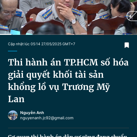
Chuyên mục khác
Tin đã xem
Chào ngày mới
Tin 24h
Đăng xuất
Tin thị trường
Tin 360
Current
0:17
/
Duration
3:23
Cập nhật lúc 05:14 27/05/2025 GMT+7
Time
Video
Magazine
Thi hành án TP.HCM số hóa
giải quyết khối tài sản
Sản phẩm khác
khổng lồ vụ Trương Mỹ
Tiện ích
Bạn cần biết
Lan
Thông tin tòa soạn
Liên hệ quảng cáo
Nguyễn Anh
nguyenanh.jc92@gmail.com