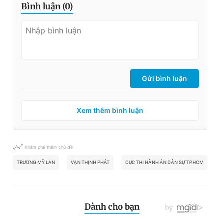
Bình luận (
0
)
Giấy phép xuất bản số 110/GP - BTTTT cấp ngày 24.3.2020
© 2003-2026 Bản quyền thuộc về Báo Thanh Niên. Cấm sao
chép dưới mọi hình thức nếu không có sự chấp thuận bằng văn
bản. Phát triển bởi ePi Technologies, JSC.
Gửi bình luận
Xem thêm bình luận
Khám phá thêm chủ đề
TRƯƠNG MỸ LAN
VẠN THỊNH PHÁT
CỤC THI HÀNH ÁN DÂN SỰ TP.HCM