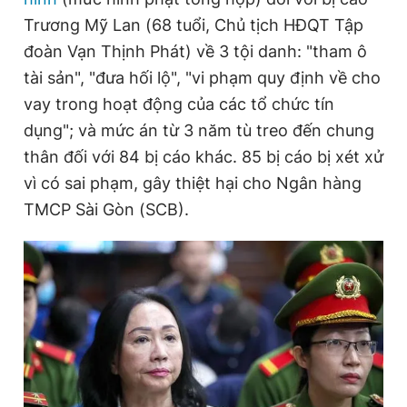
Trương Mỹ Lan (68 tuổi, Chủ tịch HĐQT Tập
đoàn Vạn Thịnh Phát) về 3 tội danh: "tham ô
Đọc Thanh Niên trên điện thoại
tài sản", "đưa hối lộ", "vi phạm quy định về cho
vay trong hoạt động của các tổ chức tín
dụng"; và mức án từ 3 năm tù treo đến chung
thân đối với 84 bị cáo khác. 85 bị cáo bị xét xử
Theo dõi báo trên
vì có sai phạm, gây thiệt hại cho Ngân hàng
TMCP Sài Gòn (SCB).
Hotline
Liên hệ quảng cáo
0906 645 777
0908 780 404
Đặt báo
Quảng cáo
RSS
Tòa soạn
Chính sách bảo
Tổng biên tập: Nguyễn Ngọc Toàn
Phó tổng biên tập thường trực: Hải Thành
Phó tổng biên tập: Lâm Hiếu Dũng
Phó tổng biên tập: Trần Việt Hưng
Tổng thư ký tòa soạn: Đức Trung