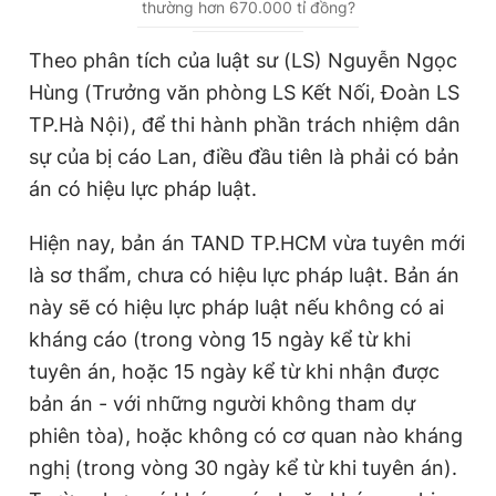
thường hơn 670.000 tỉ đồng?
r
r
r
a
Theo phân tích của luật sư (LS) Nguyễn Ngọc
e
t
Hùng (Trưởng văn phòng LS Kết Nối, Đoàn LS
n
i
TP.Hà Nội), để thi hành phần trách nhiệm dân
t
o
sự của bị cáo Lan, điều đầu tiên là phải có bản
T
n
án có hiệu lực pháp luật.
i
Hiện nay, bản án TAND TP.HCM vừa tuyên mới
m
là sơ thẩm, chưa có hiệu lực pháp luật. Bản án
e
này sẽ có hiệu lực pháp luật nếu không có ai
kháng cáo (trong vòng 15 ngày kể từ khi
tuyên án, hoặc 15 ngày kể từ khi nhận được
bản án - với những người không tham dự
phiên tòa), hoặc không có cơ quan nào kháng
nghị (trong vòng 30 ngày kể từ khi tuyên án).