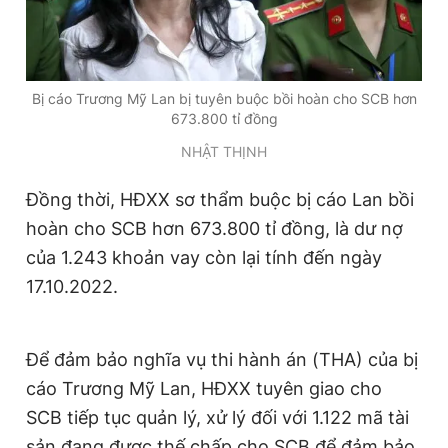
Giấy phép xuất bản số 110/GP - BTTTT cấp ngày 24.3.2020
© 2003-2026 Bản quyền thuộc về Báo Thanh Niên. Cấm sao
chép dưới mọi hình thức nếu không có sự chấp thuận bằng văn
bản. Phát triển bởi ePi Technologies, JSC.
Bị cáo Trương Mỹ Lan bị tuyên buộc bồi hoàn cho SCB hơn
673.800 tỉ đồng
NHẬT THỊNH
Đồng thời, HĐXX sơ thẩm buộc bị cáo Lan bồi
hoàn cho SCB hơn 673.800 tỉ đồng, là dư nợ
của 1.243 khoản vay còn lại tính đến ngày
17.10.2022.
Để đảm bảo nghĩa vụ thi hành án (THA) của bị
cáo Trương Mỹ Lan, HĐXX tuyên giao cho
SCB tiếp tục quản lý, xử lý đối với 1.122 mã tài
sản đang được thế chấp cho SCB để đảm bảo