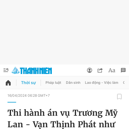
Thời sự
Pháp luật
Dân sinh
Lao động - Việc làm
Quy
QUẢNG CÁO
ĐẶT BÁO
16/04/2024 06:28 GMT+7
Thông tin tài khoản
Thi hành án vụ Trương Mỹ
Đổi mật khẩu
Chuyên mục
Lan - Vạn Thịnh Phát như
Tin đã lưu