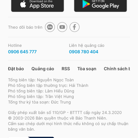
Theo dõi báo trên
Hotline
Liên hệ quảng cáo
0906 645 777
0908 780 404
Đặt báo
Quảng cáo
RSS
Tòa soạn
Chính sách bảo
Tổng biên tập: Nguyễn Ngọc Toàn
Phó tổng biên tập thường trực: Hải Thành
Phó tổng biên tập: Lâm Hiếu Dũng
Phó tổng biên tập: Trần Việt Hưng
Tổng thư ký tòa soạn: Đức Trung
Giấy phép xuất bản số 110/GP - BTTTT cấp ngày 24.3.2020
© 2003-2026 Bản quyền thuộc về Báo Thanh Niên.
Cấm sao chép dưới mọi hình thức nếu không có sự chấp thuận
bằng văn bản.