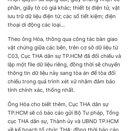
phần, giấy tờ có giá khác; thiết bị điện tử, vật
lưu trữ dữ liệu điện tử; các sổ tiết kiệm; điện
thoại di động các loại...
Theo ông Hòa, thông qua công tác bàn giao
vật chứng giữa các bên, trên cơ sở dữ liệu từ
C03, Cục THA dân sự TP.HCM đã đối chiếu và
lập một file dữ liệu riêng, đồng thời sẽ chuyển
thông tin dữ liệu này sang tòa án để tòa đối
chiếu trong quá trình xét xử nhằm đảm bảo
tính chính xác, thống nhất.
Ông Hòa cho biết thêm, Cục THA dân sự
TP.HCM sẽ có báo cáo gửi Bộ Tư pháp, Tổng
cục THA dân sự, Thành ủy và UBND TP.HCM
về kế hoạch tổ chức THA; đồng thời báo cáo