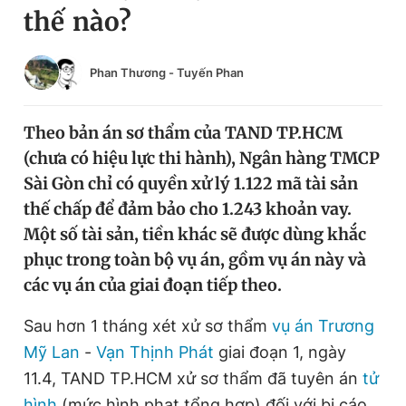
thế nào?
Chuyên mục khác
Tin đã xem
Chào ngày mới
Tin 24h
Phan Thương
-
Tuyến Phan
Đăng xuất
Tin thị trường
Tin 360
Theo bản án sơ thẩm của TAND TP.HCM
(chưa có hiệu lực thi hành), Ngân hàng TMCP
Video
Magazine
Sài Gòn chỉ có quyền xử lý 1.122 mã tài sản
thế chấp để đảm bảo cho 1.243 khoản vay.
Một số tài sản, tiền khác sẽ được dùng khắc
Sản phẩm khác
phục trong toàn bộ vụ án, gồm vụ án này và
Tiện ích
Bạn cần biết
các vụ án của giai đoạn tiếp theo.
Sau hơn 1 tháng xét xử sơ thẩm
vụ án Trương
Thông tin tòa soạn
Liên hệ quảng cáo
Mỹ Lan
-
Vạn Thịnh Phát
giai đoạn 1, ngày
11.4, TAND TP.HCM xử sơ thẩm đã tuyên án
tử
hình
(mức hình phạt tổng hợp) đối với bị cáo