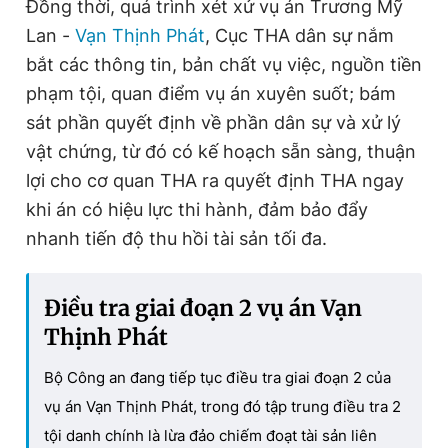
Đồng thời, quá trình xét xử vụ án Trương Mỹ
e
t
Lan -
Vạn Thịnh Phát
, Cục THA dân sự nắm
n
i
bắt các thông tin, bản chất vụ việc, nguồn tiền
t
o
phạm tội, quan điểm vụ án xuyên suốt; bám
T
n
sát phần quyết định về phần dân sự và xử lý
i
vật chứng, từ đó có kế hoạch sẵn sàng, thuận
m
lợi cho cơ quan THA ra quyết định THA ngay
khi án có hiệu lực thi hành, đảm bảo đẩy
e
nhanh tiến độ thu hồi tài sản tối đa.
Điều tra giai đoạn 2 vụ án Vạn
Thịnh Phát
Bộ Công an đang tiếp tục điều tra giai đoạn 2 của
vụ án Vạn Thịnh Phát, trong đó tập trung điều tra 2
tội danh chính là lừa đảo chiếm đoạt tài sản liên