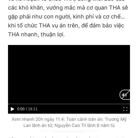
các khó khăn, vướng mắc mà cơ quan THA sẽ
gặp phải như con người, kinh phí và cơ chế…
khi tổ chức THA vụ án trên, để đảm bảo việc
THA nhanh, thuận lợi.
C
0:00
/
D
18:11
u
u
Xem nhanh 20h ngày 11.4: Toàn cảnh bản án: Trương Mỹ
Lan lãnh án tử; Nguyễn Cao Trí lãnh 8 năm tù
r
r
r
a