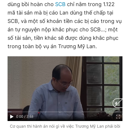
dùng bồi hoàn cho
SCB
chỉ nằm trong 1.122
mã tài sản mà bị cáo Lan dùng thế chấp tại
SCB, và một số khoản tiền các bị cáo trong vụ
án tự nguyện nộp khắc phục cho SCB…; một
số tài sản, tiền khác sẽ được dùng khắc phục
trong toàn bộ vụ án Trương Mỹ Lan.
C
0:00
/
D
3:48
u
u
Cơ quan thi hành án nói gì về việc Trương Mỹ Lan phải bồi