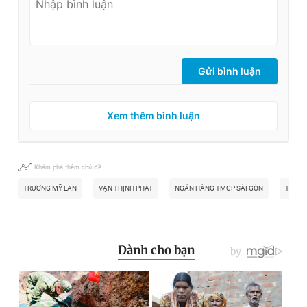
Gửi bình luận
Xem thêm bình luận
Khám phá thêm chủ đề
TRƯƠNG MỸ LAN
VẠN THỊNH PHÁT
NGÂN HÀNG TMCP SÀI GÒN
THAM 