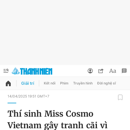
Giải trí
Kết nối
Phim
Truyền hình
Đời nghệ sĩ
QUẢNG CÁO
ĐẶT BÁO
14/04/2025 19:51 GMT+7
Thông tin tài khoản
Thí sinh Miss Cosmo
Đổi mật khẩu
Chuyên mục
Vietnam gây tranh cãi vì
Tin đã lưu