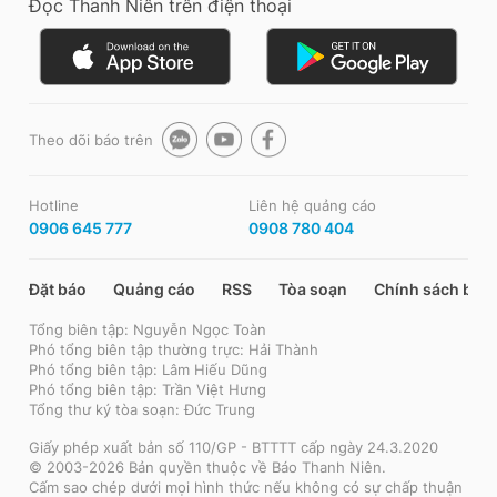
Đọc Thanh Niên trên điện thoại
Theo dõi báo trên
Hotline
Liên hệ quảng cáo
0906 645 777
0908 780 404
Đặt báo
Quảng cáo
RSS
Tòa soạn
Chính sách bảo
Tổng biên tập: Nguyễn Ngọc Toàn
Phó tổng biên tập thường trực: Hải Thành
Phó tổng biên tập: Lâm Hiếu Dũng
Phó tổng biên tập: Trần Việt Hưng
Tổng thư ký tòa soạn: Đức Trung
Giấy phép xuất bản số 110/GP - BTTTT cấp ngày 24.3.2020
© 2003-2026 Bản quyền thuộc về Báo Thanh Niên.
Cấm sao chép dưới mọi hình thức nếu không có sự chấp thuận