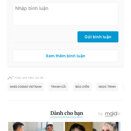
Gửi bình luận
Xem thêm bình luận
Khám phá thêm chủ đề
MISS COSMO VIETNAM
TRANH CÃI
BẢO UYÊN
NGỌC TRINH
HỞ 