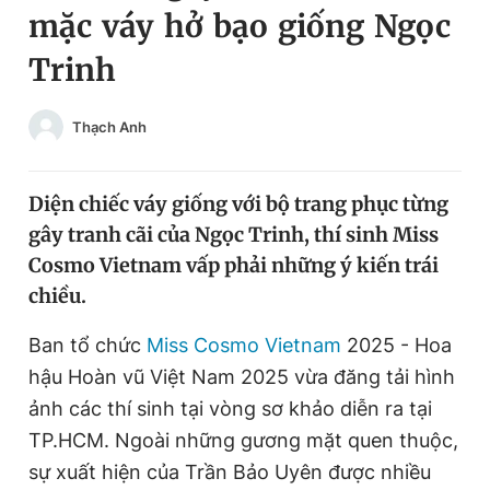
mặc váy hở bạo giống Ngọc
Chuyên mục khác
Tin đã xem
Trinh
Chào ngày mới
Tin 24h
Đăng xuất
Thạch Anh
Tin thị trường
Tin 360
Diện chiếc váy giống với bộ trang phục từng
Video
Magazine
gây tranh cãi của Ngọc Trinh, thí sinh Miss
Cosmo Vietnam vấp phải những ý kiến trái
Sản phẩm khác
chiều.
Tiện ích
Bạn cần biết
Ban tổ chức
Miss Cosmo Vietnam
2025 - Hoa
hậu Hoàn vũ Việt Nam 2025 vừa đăng tải hình
Thông tin tòa soạn
Liên hệ quảng cáo
ảnh các thí sinh tại vòng sơ khảo diễn ra tại
TP.HCM. Ngoài những gương mặt quen thuộc,
sự xuất hiện của Trần Bảo Uyên được nhiều