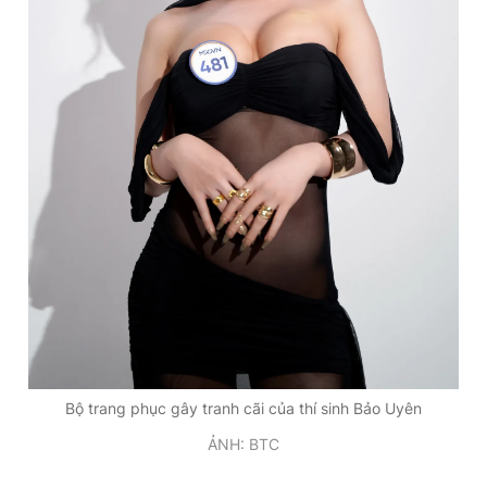
Giấy phép xuất bản số 110/GP - BTTTT cấp ngày 24.3.2020
© 2003-2026 Bản quyền thuộc về Báo Thanh Niên. Cấm sao
chép dưới mọi hình thức nếu không có sự chấp thuận bằng văn
bản. Phát triển bởi ePi Technologies, JSC.
Bộ trang phục gây tranh cãi của thí sinh Bảo Uyên
ẢNH: BTC