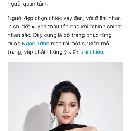
người quan tâm.
Người đẹp chọn chiếc váy đen, với điểm nhấn
Đọc Thanh Niên trên điện thoại
là chi tiết xuyên thấu táo bạo khi “chinh chiến”
nhan sắc. Đây cũng là bộ trang phục từng
được
Ngọc Trinh
mặc tại một sự kiện thời
trang, vấp phải những ý kiến
trái chiều.
Theo dõi báo trên
Hotline
Liên hệ quảng cáo
0906 645 777
0908 780 404
Đặt báo
Quảng cáo
RSS
Tòa soạn
Chính sách bảo
Tổng biên tập: Nguyễn Ngọc Toàn
Phó tổng biên tập thường trực: Hải Thành
Phó tổng biên tập: Lâm Hiếu Dũng
Phó tổng biên tập: Trần Việt Hưng
Tổng thư ký tòa soạn: Đức Trung