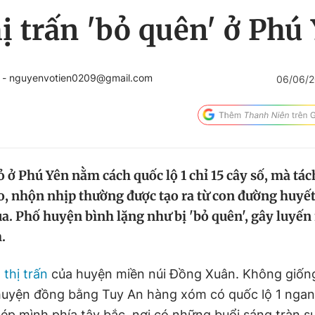
ị trấn 'bỏ quên' ở Phú
- nguyenvotien0209@gmail.com
06/06/2
 ở Phú Yên nằm cách quốc lộ 1 chỉ 15 cây số, mà tách
, nhộn nhịp thường được tạo ra từ con đường huy
ua. Phố huyện bình lặng như bị 'bỏ quên', gây luyến
.
,
thị trấn
của huyện miền núi Đồng Xuân. Không giống 
uyện đồng bằng Tuy An hàng xóm có quốc lộ 1 ngan
nép mình phía tây bắc, nơi có những buổi sáng tràn s