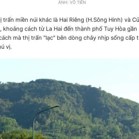
ẢNH: VÕ TIẾN
hị trấn miền núi khác là Hai Riêng (H.Sông Hinh) và 
, khoảng cách từ La Hai đến thành phố Tuy Hòa gần
cách mà thị trấn "lạc" bên dòng chảy nhịp sống cấp 
ú vị.