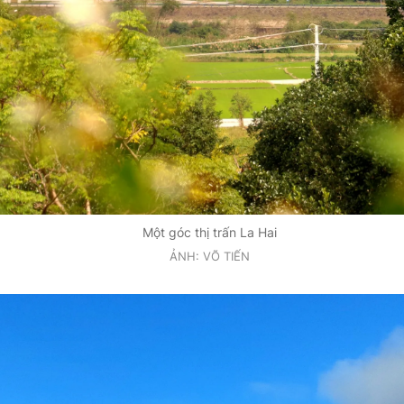
Một góc thị trấn La Hai
ẢNH: VÕ TIẾN