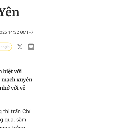
 Yên
025 14:32 GMT+7
 biệt với
ết mạch xuyên
 nhớ với vẻ
thị trấn Chí
g qua, sầm
ương trắng,