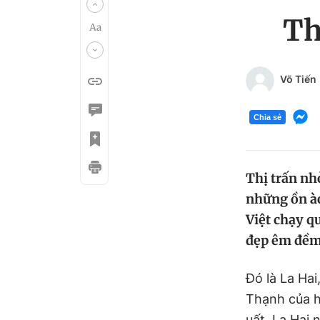
Th
Võ Tiến
Chia sẻ
Thị trấn nhỏ
những ồn ào
Việt chạy q
đẹp êm đềm
Đó là La Hai
Thạnh của h
uất, La Hai 