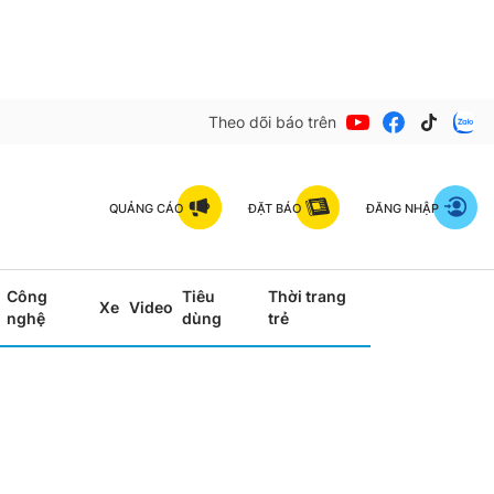
Theo dõi báo trên
QUẢNG CÁO
ĐẶT BÁO
ĐĂNG NHẬP
Công
Tiêu
Thời trang
Xe
Video
nghệ
dùng
trẻ