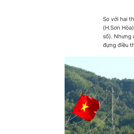
So với hai t
(H.Sơn Hòa)
số). Nhưng 
đựng điều th