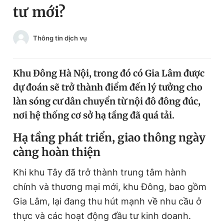
tư mới?
Chuyên mục khác
Tin đã xem
Chào ngày mới
Tin 24h
Thông tin dịch vụ
Đăng xuất
Tin thị trường
Tin 360
Khu Đông Hà Nội, trong đó có Gia Lâm được
dự đoán sẽ trở thành điểm đến lý tưởng cho
Video
Magazine
làn sóng cư dân chuyển từ nội đô đông đúc,
nơi hệ thống cơ sở hạ tầng đã quá tải.
Sản phẩm khác
Hạ tầng phát triển, giao thông ngày
càng hoàn thiện
Tiện ích
Bạn cần biết
Khi khu Tây đã trở thành trung tâm hành
Thông tin tòa soạn
Liên hệ quảng cáo
chính và thương mại mới, khu Đông, bao gồm
Gia Lâm, lại đang thu hút mạnh về nhu cầu ở
thực và các hoạt động đầu tư kinh doanh.