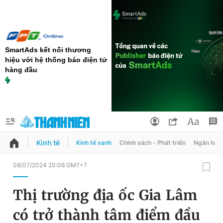
SmartAds kết nối thương
hiệu với hệ thống báo điện tử
hàng đầu
Kinh tế
Kinh tế xanh
Chính sách - Phát triển
Ngân hàn
QUẢNG CÁO
ĐẶT BÁO
08/07/2024 20:08 GMT+7
Thông tin tài khoản
Thị trường địa ốc Gia Lâm
Đổi mật khẩu
Chuyên mục
có trở thành tâm điểm đầu
Tin đã lưu