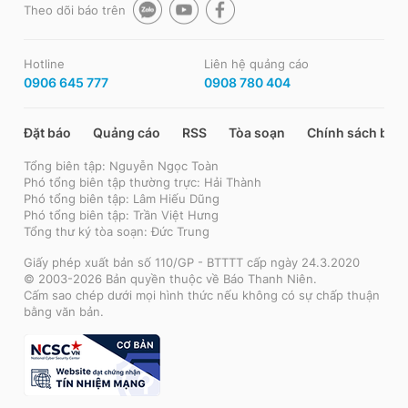
Theo dõi báo trên
Hotline
Liên hệ quảng cáo
0906 645 777
0908 780 404
Đặt báo
Quảng cáo
RSS
Tòa soạn
Chính sách bảo
Tổng biên tập: Nguyễn Ngọc Toàn
Phó tổng biên tập thường trực: Hải Thành
Phó tổng biên tập: Lâm Hiếu Dũng
Phó tổng biên tập: Trần Việt Hưng
Tổng thư ký tòa soạn: Đức Trung
Giấy phép xuất bản số 110/GP - BTTTT cấp ngày 24.3.2020
© 2003-2026 Bản quyền thuộc về Báo Thanh Niên.
Cấm sao chép dưới mọi hình thức nếu không có sự chấp thuận
bằng văn bản.