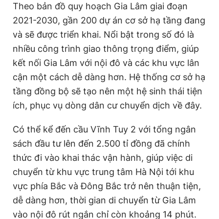
Theo bản đồ quy hoạch Gia Lâm giai đoạn
2021-2030, gần 200 dự án cơ sở hạ tầng đang
và sẽ được triển khai. Nổi bật trong số đó là
Đọc Thanh Niên trên điện thoại
nhiều công trình giao thông trọng điểm, giúp
kết nối Gia Lâm với nội đô và các khu vực lân
cận một cách dễ dàng hơn. Hệ thống cơ sở hạ
tầng đồng bộ sẽ tạo nên một hệ sinh thái tiện
Theo dõi báo trên
ích, phục vụ dòng dân cư chuyển dịch về đây.
Hotline
Liên hệ quảng cáo
Có thể kể đến cầu Vĩnh Tuy 2 với tổng ngân
0906 645 777
0908 780 404
sách đầu tư lên đến 2.500 tỉ đồng đã chính
thức đi vào khai thác vận hành, giúp việc di
Đặt báo
Quảng cáo
RSS
Tòa soạn
Chính sách bảo
chuyển từ khu vực trung tâm Hà Nội tới khu
Tổng biên tập: Nguyễn Ngọc Toàn
vực phía Bắc và Đông Bắc trở nên thuận tiện,
Phó tổng biên tập thường trực: Hải Thành
Phó tổng biên tập: Lâm Hiếu Dũng
dễ dàng hơn, thời gian di chuyển từ Gia Lâm
Phó tổng biên tập: Trần Việt Hưng
Tổng thư ký tòa soạn: Đức Trung
vào nội đô rút ngắn chỉ còn khoảng 14 phút.