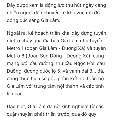
Đây được xem là động lực thu hút ngày càng
Giấy phép xuất bản số 110/GP - BTTTT cấp ngày 24.3.2020
© 2003-2026 Bản quyền thuộc về Báo Thanh Niên. Cấm sao
nhiều người dân chuyển từ khu vực nội đô
chép dưới mọi hình thức nếu không có sự chấp thuận bằng văn
bản. Phát triển bởi ePi Technologies, JSC.
đông đúc sang Gia Lâm.
Ngoài ra, kế hoạch triển khai xây dựng tuyến
metro chạy qua địa bàn Gia Lâm như tuyến
Metro 1 (đoạn Gia Lâm - Dương Xá) và tuyến
Metro 8 (đoạn Sơn Đồng - Dương Xá), cùng
mạng lưới cầu đường như cầu Ngọc Hồi, cầu
Đuống, đường quốc lộ 5, và vành đai 3… đã,
đang thực hiện sẽ góp phần kết nối toàn bộ
Gia Lâm với trung tâm nội thành và các tỉnh
lân cận.
Đặc biệt, Gia Lâm đã rút kinh nghiệm từ các
quận/huyện phát triển trước, qua đó quy