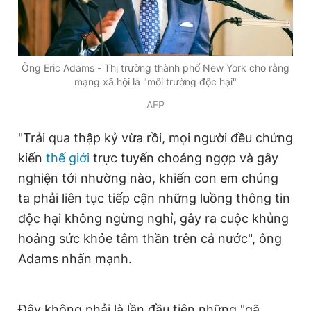
Giấy phép xuất bản số 110/GP - BTTTT cấp ngày 24.3.2020
© 2003-2026 Bản quyền thuộc về Báo Thanh Niên. Cấm sao
chép dưới mọi hình thức nếu không có sự chấp thuận bằng văn
bản. Phát triển bởi ePi Technologies, JSC.
Ông Eric Adams - Thị trường thành phố New York cho rằng
mạng xã hội là "môi trường độc hại"
AFP
"Trải qua thập kỷ vừa rồi, mọi người đều chứng
kiến
thế giới
trực tuyến choáng ngợp và gây
nghiện tới nhường nào, khiến con em chúng
ta phải liên tục tiếp cận những luồng thông tin
độc hại không ngừng nghỉ, gây ra cuộc khủng
hoảng sức khỏe tâm thần trên cả nước", ông
Adams nhấn mạnh.
Đây không phải là lần đầu tiên những "gã