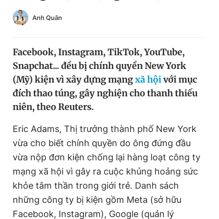
Chuyên mục khác
Anh Quân
Tin đã xem
Chào ngày mới
Tin 24h
Đăng xuất
Facebook, Instagram, TikTok, YouTube,
Tin thị trường
Tin 360
Snapchat... đều bị chính quyền New York
(Mỹ) kiện vì xây dựng mạng
xã hội
với mục
đích thao túng, gây nghiện cho thanh thiếu
Video
Magazine
niên, theo Reuters.
Eric Adams, Thị trưởng thành phố New York
Sản phẩm khác
vừa cho biết chính quyền do ông đứng đầu
Tiện ích
Bạn cần biết
vừa nộp đơn kiện chống lại hàng loạt công ty
mạng xã hội vì gây ra cuộc khủng hoảng sức
Thông tin tòa soạn
Liên hệ quảng cáo
khỏe tâm thần trong giới trẻ. Danh sách
những công ty bị kiện gồm Meta (sở hữu
Facebook, Instagram), Google (quản lý