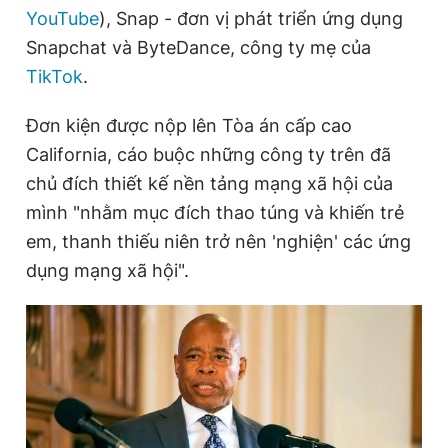
YouTube
), Snap - đơn vị phát triển ứng dụng
Snapchat và ByteDance, công ty mẹ của
Đọc Thanh Niên trên điện thoại
TikTok
.
Đơn kiện được nộp lên Tòa án cấp cao
California, cáo buộc những công ty trên đã
chủ đích thiết kế nền tảng mạng xã hội của
Theo dõi báo trên
mình "nhằm mục đích thao túng và khiến trẻ
em, thanh thiếu niên trở nên 'nghiện' các ứng
Hotline
Liên hệ quảng cáo
dụng mạng xã hội".
0906 645 777
0908 780 404
Đặt báo
Quảng cáo
RSS
Tòa soạn
Chính sách bảo
Tổng biên tập: Nguyễn Ngọc Toàn
Phó tổng biên tập thường trực: Hải Thành
Phó tổng biên tập: Lâm Hiếu Dũng
Phó tổng biên tập: Trần Việt Hưng
Tổng thư ký tòa soạn: Đức Trung