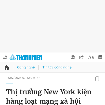
Công nghệ
Tin tức công nghệ
QUẢNG CÁO
ĐẶT BÁO
16/02/2024 07:52 GMT+7
Thông tin tài khoản
Thị trưởng New York kiện
Đổi mật khẩu
Chuyên mục
hàng loạt mạng xã hội
Tin đã lưu