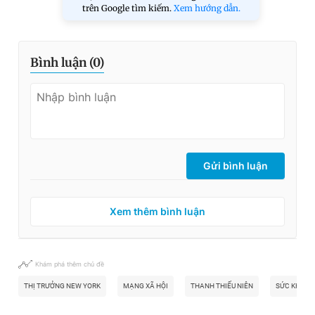
trên Google tìm kiếm.
Xem hướng dẫn.
Bình luận (
0
)
Gửi bình luận
Xem thêm bình luận
Khám phá thêm chủ đề
THỊ TRƯỞNG NEW YORK
MẠNG XÃ HỘI
THANH THIẾU NIÊN
SỨC KHỎE 