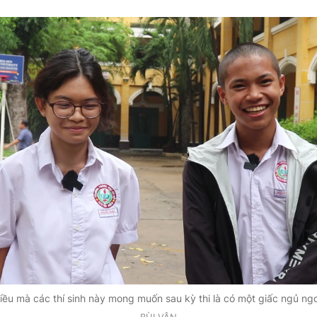
iều mà các thí sinh này mong muốn sau kỳ thi là có một giấc ngủ ng