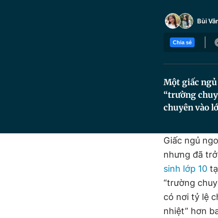
Bùi Vâ
Chia sẻ
Một giấc ngủ 
“trường chuy
chuyên vào l
Giấc ngủ ngo
nhưng đã trở
sinh lớp 10
t
“trường chuyê
có nơi tỷ lệ 
nhiệt” hơn ba