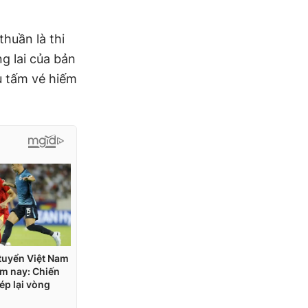
thuần là thi
g lai của bản
u tấm vé hiếm