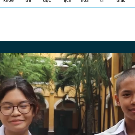
khỏe
trẻ
dục
lịch
hóa
trí
thao