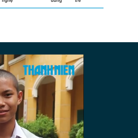
nghệ
dùng
trẻ