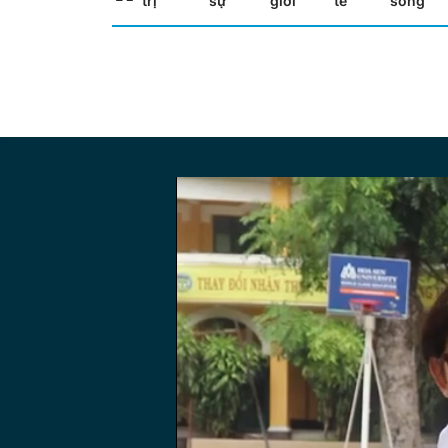
trị
sự
giới
tế
sống