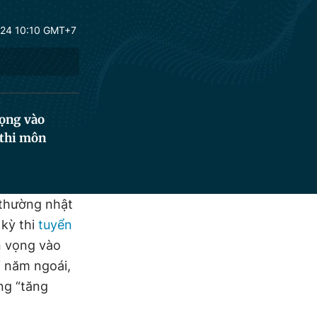
24 10:10 GMT+7
vọng vào
 thi môn
 thường nhật
 kỳ thi
tuyển
n vọng vào
i năm ngoái,
àng “tăng