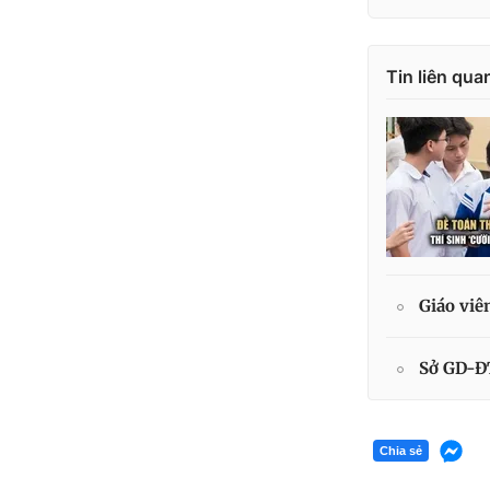
Tin liên qua
Giáo viê
Sở GD-ĐT
Chia sẻ