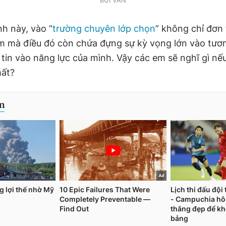
BÙI VÂN
nh này, vào “
trường chuyên lớp chọn
” không chỉ đơn 
ệm mà điều đó còn chứa đựng sự kỳ vọng lớn vào tươn
 tin vào năng lực của mình. Vậy các em sẽ nghĩ gì nế
mất?