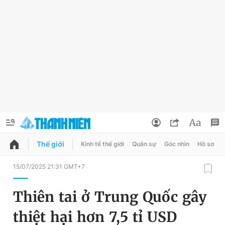
Thế giới
Kinh tế thế giới
Quân sự
Góc nhìn
Hồ sơ
QUẢNG CÁO
ĐẶT BÁO
15/07/2025 21:31 GMT+7
Thông tin tài khoản
Thiên tai ở Trung Quốc gây
Đổi mật khẩu
Chuyên mục
thiệt hại hơn 7,5 tỉ USD
Tin đã lưu