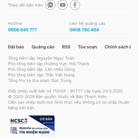
Theo dõi báo trên
Hotline
Liên hệ quảng cáo
0906 645 777
0908 780 404
Đặt báo
Quảng cáo
RSS
Tòa soạn
Chính sách bảo
Tổng biên tập: Nguyễn Ngọc Toàn
Phó tổng biên tập thường trực: Hải Thành
Phó tổng biên tập: Lâm Hiếu Dũng
Phó tổng biên tập: Trần Việt Hưng
Tổng thư ký tòa soạn: Đức Trung
Giấy phép xuất bản số 110/GP - BTTTT cấp ngày 24.3.2020
© 2003-2026 Bản quyền thuộc về Báo Thanh Niên.
Cấm sao chép dưới mọi hình thức nếu không có sự chấp thuận
bằng văn bản.