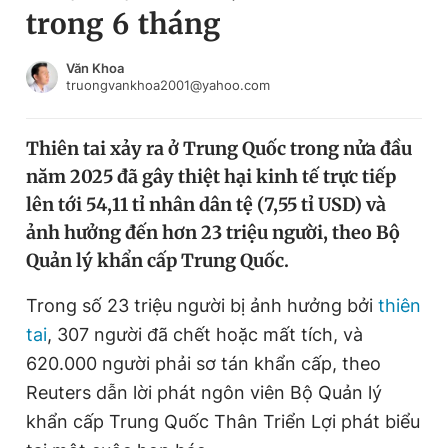
trong 6 tháng
Chuyên mục khác
Tin đã xem
Chào ngày mới
Tin 24h
Văn Khoa
truongvankhoa2001@yahoo.com
Đăng xuất
Tin thị trường
Tin 360
Thiên tai xảy ra ở Trung Quốc trong nửa đầu
năm 2025 đã gây thiệt hại kinh tế trực tiếp
Video
Magazine
lên tới 54,11 tỉ nhân dân tệ (7,55 tỉ USD) và
ảnh hưởng đến hơn 23 triệu người, theo Bộ
Quản lý khẩn cấp Trung Quốc.
Sản phẩm khác
Tiện ích
Trong số 23 triệu người bị ảnh hưởng bởi
Bạn cần biết
thiên
tai
, 307 người đã chết hoặc mất tích, và
620.000 người phải sơ tán khẩn cấp, theo
Thông tin tòa soạn
Liên hệ quảng cáo
Reuters dẫn lời phát ngôn viên Bộ Quản lý
khẩn cấp Trung Quốc Thân Triển Lợi phát biểu