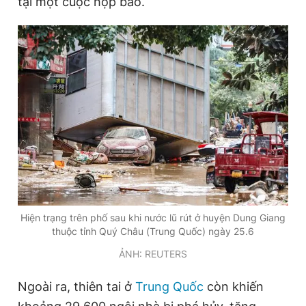
tại một cuộc họp báo.
Đọc Thanh Niên trên điện thoại
Theo dõi báo trên
Hotline
Liên hệ quảng cáo
0906 645 777
0908 780 404
Hiện trạng trên phố sau khi nước lũ rút ở huyện Dung Giang
Đặt báo
Quảng cáo
RSS
Tòa soạn
Chính sách bảo
thuộc tỉnh Quý Châu (Trung Quốc) ngày 25.6
Tổng biên tập: Nguyễn Ngọc Toàn
ẢNH: REUTERS
Phó tổng biên tập thường trực: Hải Thành
Phó tổng biên tập: Lâm Hiếu Dũng
Phó tổng biên tập: Trần Việt Hưng
Ngoài ra, thiên tai ở
Trung Quốc
còn khiến
Tổng thư ký tòa soạn: Đức Trung