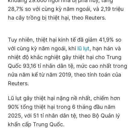
khoảng 29.600 ngôi nhà bị phá hủy, tăng
Giấy phép xuất bản số 110/GP - BTTTT cấp ngày 24.3.2020
28,7% so với cùng kỳ năm ngoái, và 2,19 triệu
© 2003-2026 Bản quyền thuộc về Báo Thanh Niên. Cấm sao
chép dưới mọi hình thức nếu không có sự chấp thuận bằng văn
ha cây trồng bị thiệt hại, theo Reuters.
bản. Phát triển bởi ePi Technologies, JSC.
Tuy nhiên, thiệt hại kinh tế đã giảm 41,9% so
với cùng kỳ năm ngoái, khi
lũ lụt
, hạn hán và
nhiệt độ khắc nghiệt gây thiệt hại cho Trung
Quốc 93,16 tỉ nhân dân tệ, mức cao nhất trong
nửa năm kể từ năm 2019, theo tính toán của
Reuters.
Lũ lụt gây thiệt hại nặng nề nhất, chiếm hơn
90% tổng thiệt hại trong 6 tháng đầu năm
2025, với 51 tỉ nhân dân tệ, theo Bộ Quản lý
khẩn cấp Trung Quốc.