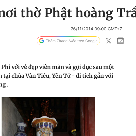
 nơi thờ Phật hoàng T
26/11/2014 09:00 GMT+7
 Phi với vẻ đẹp viên mãn và gợi dục sau một
 tại chùa Vân Tiêu, Yên Tử - di tích gắn với
g .