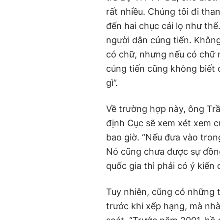
rất nhiều. Chúng tôi đi than
đến hai chục cái lọ như th
người dân cúng tiến. Không
có chữ, nhưng nếu có chữ n
cúng tiến cũng không biết 
gì”.
Về trường hợp này, ông Tr
định Cục sẽ xem xét xem cụ
bao giờ. “Nếu đưa vào trong 
Nó cũng chưa được sự đồng 
quốc gia thì phải có ý kiế
Tuy nhiên, cũng có những t
trước khi xếp hạng, mà nhà 