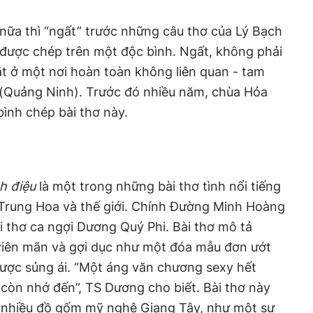
nữa thì “ngất” trước những câu thơ của Lý Bạch
 được chép trên một độc bình. Ngất, không phải
ặt ở một nơi hoàn toàn không liên quan - tam
 (Quảng Ninh). Trước đó nhiều năm, chùa Hỏa
bình chép bài thơ này.
h điệu
là một trong những bài thơ tình nổi tiếng
 Trung Hoa và thế giới. Chính Đường Minh Hoàng
i thơ ca ngợi Dương Quý Phi. Bài thơ mô tả
viên mãn và gợi dục như một đóa mẫu đơn ướt
ợc sủng ái. “Một áng văn chương sexy hết
 còn nhớ đến”, TS Dương cho biết. Bài thơ này
 nhiều đồ gốm mỹ nghệ Giang Tây, như một sự