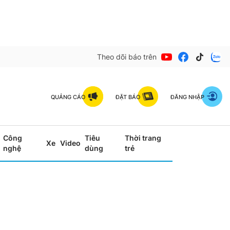
Theo dõi báo trên
QUẢNG CÁO
ĐẶT BÁO
ĐĂNG NHẬP
Công
Tiêu
Thời trang
Xe
Video
nghệ
dùng
trẻ