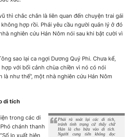
ũ thì chắc chắn là liên quan đến chuyện trai gái
 không hợp rồi. Phải yêu cầu người quản lý ở đó
nhà nghiên cứu Hán Nôm nói sau khi bật cười vì
Tông sao lại ca ngợi Dương Quý Phi. Chưa kể,
 hợp với bối cảnh chùa chiền vì nó có nói
ôn là như thế”, một nhà nghiên cứu Hán Nôm
 di tích
iện trong các di
Phải rà soát lại các di tích,
tránh tình trạng cứ thấy chữ
 Phó chánh thanh
Hán là cho bừa vào di tích.
Người cung tiến không đọc
“Số lọ xuất hiện