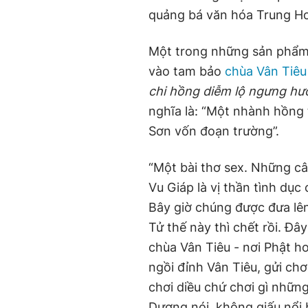
quảng bá văn hóa Trung H
Một trong những sản phẩm 
vào tam bảo
chùa Vân Tiê
chi hồng diễm lộ ngưng hư
nghĩa là: “Một nhành hồn
Sơn vốn đoạn trường”.
“Một bài thơ sex. Những câ
Vu Giáp là vị thần tình dục
Bây giờ chúng được đưa lê
Tử thế này thì chết rồi. Đây
chùa Vân Tiêu - nơi Phật h
ngồi đỉnh Vân Tiêu, gửi chơ
chơi diều chứ chơi gì những
Dương nói, không giấu nổi 