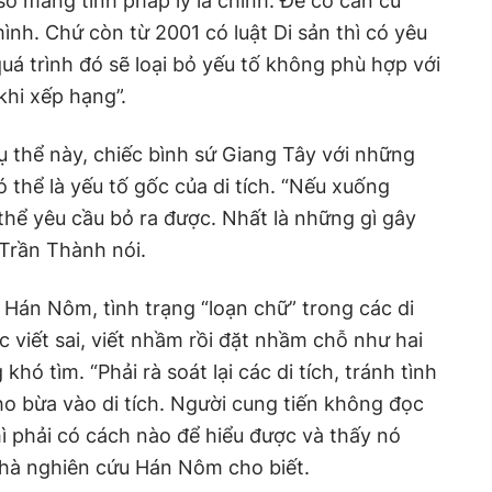
sơ mang tính pháp lý là chính. Để có căn cứ
mình. Chứ còn từ 2001 có luật Di sản thì có yêu
quá trình đó sẽ loại bỏ yếu tố không phù hợp với
khi xếp hạng”.
ụ thể này, chiếc bình sứ Giang Tây với những
 thể là yếu tố gốc của di tích. “Nếu xuống
 thể yêu cầu bỏ ra được. Nhất là những gì gây
 Trần Thành nói.
Hán Nôm, tình trạng “loạn chữ” trong các di
c viết sai, viết nhầm rồi đặt nhầm chỗ như hai
hó tìm. “Phải rà soát lại các di tích, tránh tình
ho bừa vào di tích. Người cung tiến không đọc
ì phải có cách nào để hiểu được và thấy nó
hà nghiên cứu Hán Nôm cho biết.