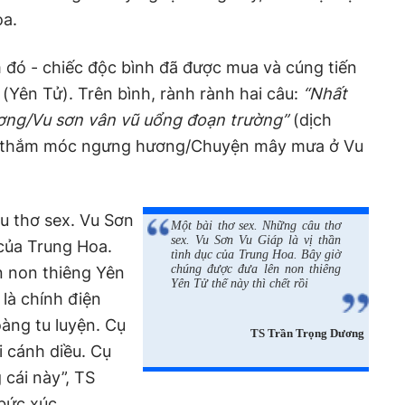
oa.
đó - chiếc độc bình đã được mua và cúng tiến
u
(Yên Tử). Trên bình, rành rành hai câu:
“Nhất
ơng/Vu sơn vân vũ uổng đoạn trường”
(dịch
g thắm móc ngưng hương/Chuyện mây mưa ở Vu
u thơ sex. Vu Sơn
Một bài thơ sex. Những câu thơ
sex. Vu Sơn Vu Giáp là vị thần
 của Trung Hoa.
tình dục của Trung Hoa. Bây giờ
chúng được đưa lên non thiêng
n non thiêng Yên
Yên Tử thế này thì chết rồi
 là chính điện
oàng tu luyện. Cụ
TS Trần Trọng Dương
i cánh diều. Cụ
 cái này”, TS
bức xúc.