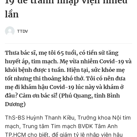
19 để tránh nhập viện nhiều
Chuyên mục khác
lần
Tin đã xem
Chào ngày mới
Tin 24h
Đăng xuất
TTDV
Tin thị trường
Tin 360
Thưa bác sĩ, mẹ tôi 65 tuổi, có tiền sử tăng
Video
Magazine
huyết áp, tim mạch. Mẹ vừa nhiễm Covid-19 và
khỏi bệnh được 1 tuần. Hiện tại, sức khỏe mẹ
tốt nhưng thi thoảng khó thở. Tôi có nên đưa
Sản phẩm khác
mẹ đi khám hậu Covid-19 lúc này và khám ở
Tiện ích
Bạn cần biết
đâu? Cảm ơn bác sĩ! (Phú Quang, tỉnh Bình
Dương)
Thông tin tòa soạn
Liên hệ quảng cáo
ThS-BS Huỳnh Thanh Kiều, Trưởng khoa Nội tim
mạch, Trung tâm Tim mạch BVĐK Tâm Anh
TP.HCM cho biết, để giảm tỷ lệ nhập viện hậu