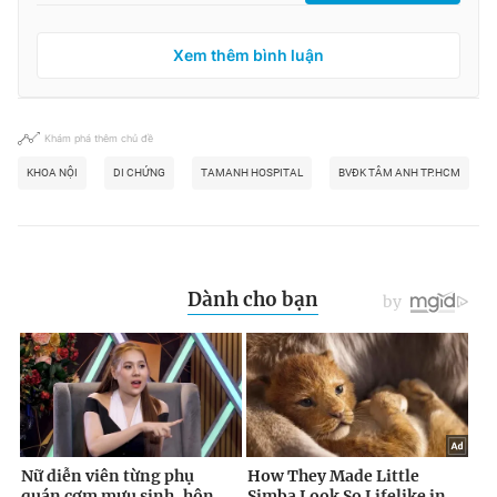
Xem thêm bình luận
Khám phá thêm chủ đề
KHOA NỘI
DI CHỨNG
TAMANH HOSPITAL
BVĐK TÂM ANH TP.HCM