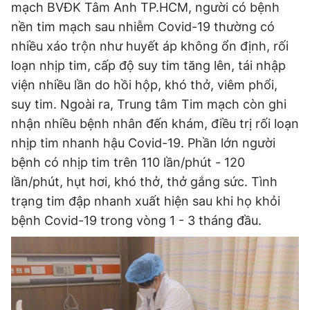
mạch BVĐK Tâm Anh TP.HCM, người có bệnh
Giấy phép xuất bản số 110/GP - BTTTT cấp ngày 24.3.2020
nền tim mạch sau nhiễm Covid-19 thường có
© 2003-2026 Bản quyền thuộc về Báo Thanh Niên. Cấm sao
chép dưới mọi hình thức nếu không có sự chấp thuận bằng văn
nhiều xáo trộn như huyết áp không ổn định, rối
bản. Phát triển bởi ePi Technologies, JSC.
loạn nhịp tim, cấp độ suy tim tăng lên, tái nhập
viện nhiều lần do hồi hộp, khó thở, viêm phổi,
suy tim. Ngoài ra, Trung tâm Tim mạch còn ghi
nhận nhiều bệnh nhân đến khám, điều trị rối loạn
nhịp tim nhanh hậu Covid-19. Phần lớn người
bệnh có nhịp tim trên 110 lần/phút - 120
lần/phút, hụt hơi, khó thở, thở gắng sức. Tình
trạng tim đập nhanh xuất hiện sau khi họ khỏi
bệnh Covid-19 trong vòng 1 - 3 tháng đầu.