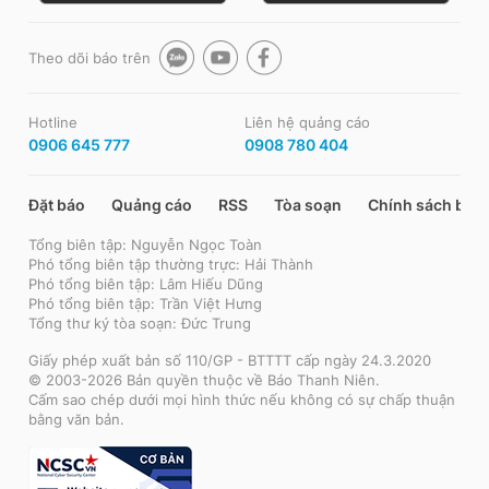
Theo dõi báo trên
Hotline
Liên hệ quảng cáo
0906 645 777
0908 780 404
Đặt báo
Quảng cáo
RSS
Tòa soạn
Chính sách bảo
Tổng biên tập: Nguyễn Ngọc Toàn
Phó tổng biên tập thường trực: Hải Thành
Phó tổng biên tập: Lâm Hiếu Dũng
Phó tổng biên tập: Trần Việt Hưng
Tổng thư ký tòa soạn: Đức Trung
Giấy phép xuất bản số 110/GP - BTTTT cấp ngày 24.3.2020
© 2003-2026 Bản quyền thuộc về Báo Thanh Niên.
Cấm sao chép dưới mọi hình thức nếu không có sự chấp thuận
bằng văn bản.