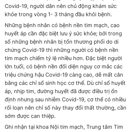
Covid-19, người dân nên chủ động khám sức
khỏe trong vòng 1- 3 tháng đầu khỏi bệnh.
Đọc Thanh Niên trên điện thoại
Những bệnh nhân có bệnh nền tim mạch, cao
huyết áp cần đặc biệt lưu ý sức khỏe; bởi trong
số những bệnh nhân bị tổn thương phổi do di
chứng Covid-19 thì những người có bệnh nền
Theo dõi báo trên
tim mạch chiếm tỷ lệ nhiều hơn. Đặc biệt người
lớn tuổi, có bệnh nền đối diện nguy cơ mắc các
Hotline
Liên hệ quảng cáo
triệu chứng hậu Covid-19 càng cao, dễ mất cân
0906 645 777
0908 780 404
bằng các chỉ số sinh học cơ thể. Dù chỉ số huyết
áp, nhịp tim, đường huyết đã được điều trị ổn
Đặt báo
Quảng cáo
RSS
Tòa soạn
Chính sách bảo
định nhưng sau nhiễm Covid-19, cơ thể có nhiều
Tổng biên tập: Nguyễn Ngọc Toàn
rối loạn nên chỉ số này thay đổi thất thường, cần
Phó tổng biên tập thường trực: Hải Thành
sớm được can thiệp.
Phó tổng biên tập: Lâm Hiếu Dũng
Phó tổng biên tập: Trần Việt Hưng
Ghi nhận tại khoa Nội tim mạch, Trung tâm Tim
Tổng thư ký tòa soạn: Đức Trung