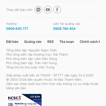
Theo dõi báo trên
Hotline
Liên hệ quảng cáo
0906 645 777
0908 780 404
Đặt báo
Quảng cáo
RSS
Tòa soạn
Chính sách bảo
Tổng biên tập: Nguyễn Ngọc Toàn
Phó tổng biên tập thường trực: Hải Thành
Phó tổng biên tập: Lâm Hiếu Dũng
Phó tổng biên tập: Trần Việt Hưng
Tổng thư ký tòa soạn: Đức Trung
Giấy phép xuất bản số 110/GP - BTTTT cấp ngày 24.3.2020
© 2003-2026 Bản quyền thuộc về Báo Thanh Niên.
Cấm sao chép dưới mọi hình thức nếu không có sự chấp thuận
bằng văn bản.