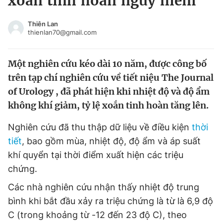
xoắn tinh hoàn nguy hiểm
Chuyên mục khác
Tin đã xem
Thiên Lan
thienlan70@gmail.com
Chào ngày mới
Tin 24h
Đăng xuất
Một nghiên cứu kéo dài 10 năm, được công bố
Tin thị trường
Tin 360
trên tạp chí nghiên cứu về tiết niệu The Journal
of Urology , đã phát hiện khi nhiệt độ và độ ẩm
Video
Magazine
không khí giảm, tỷ lệ xoắn tinh hoàn tăng lên.
Nghiên cứu đã thu thập dữ liệu về điều kiện
thời
Sản phẩm khác
tiết
, bao gồm mùa, nhiệt độ, độ ẩm và áp suất
Tiện ích
Bạn cần biết
khí quyển tại thời điểm xuất hiện các triệu
chứng.
Thông tin tòa soạn
Liên hệ quảng cáo
Các nhà nghiên cứu nhận thấy nhiệt độ trung
bình khi bắt đầu xảy ra triệu chứng là từ là 6,9 độ
C (trong khoảng từ -12 đến 23 độ C), theo