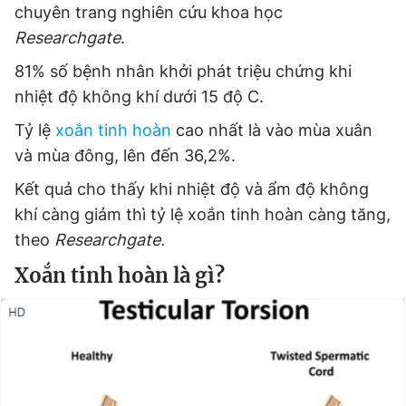
chuyên trang nghiên cứu khoa học
Researchgate
.
Đọc Thanh Niên trên điện thoại
81% số bệnh nhân khởi phát triệu chứng khi
nhiệt độ không khí dưới 15 độ C.
Tỷ lệ
xoắn tinh hoàn
cao nhất là vào mùa xuân
và mùa đông, lên đến 36,2%.
Theo dõi báo trên
Kết quả cho thấy khi nhiệt độ và ẩm độ không
khí càng giảm thì tỷ lệ xoắn tinh hoàn càng tăng,
Hotline
Liên hệ quảng cáo
theo
Researchgate.
0906 645 777
0908 780 404
Xoắn tinh hoàn là gì?
Đặt báo
Quảng cáo
RSS
Tòa soạn
Chính sách bảo
Tổng biên tập: Nguyễn Ngọc Toàn
Phó tổng biên tập thường trực: Hải Thành
Phó tổng biên tập: Lâm Hiếu Dũng
Phó tổng biên tập: Trần Việt Hưng
Tổng thư ký tòa soạn: Đức Trung