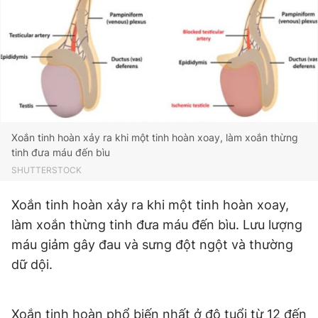
Giấy phép xuất bản số 110/GP - BTTTT cấp ngày 24.3.2020
© 2003-2026 Bản quyền thuộc về Báo Thanh Niên. Cấm sao
chép dưới mọi hình thức nếu không có sự chấp thuận bằng văn
bản. Phát triển bởi ePi Technologies, JSC.
Xoắn tinh hoàn xảy ra khi một tinh hoàn xoay, làm xoắn thừng
tinh đưa máu đến bìu
SHUTTERSTOCK
Xoắn tinh hoàn xảy ra khi một tinh hoàn xoay,
làm xoắn thừng tinh đưa máu đến bìu. Lưu lượng
máu giảm gây đau và sưng đột ngột và thường
dữ dội.
Xoắn tinh hoàn phổ biến nhất ở độ tuổi từ 12 đến