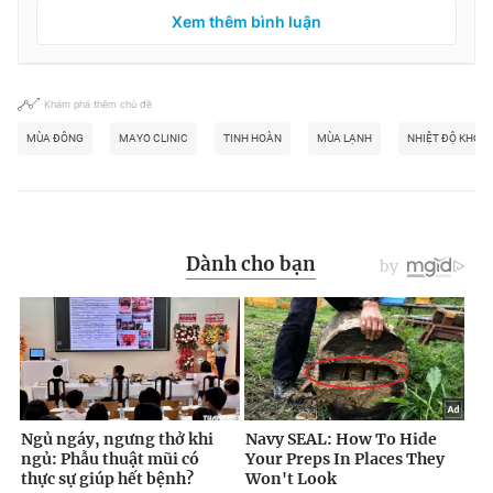
Xem thêm bình luận
Khám phá thêm chủ đề
MÙA ĐÔNG
MAYO CLINIC
TINH HOÀN
MÙA LẠNH
NHIỆT ĐỘ KHÔNG