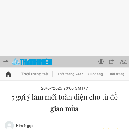
Thời trang trẻ
Thời trang 24/7
Giữ dáng
Thời trang n
PODCAST
QUẢNG CÁO
ĐẶT BÁO
26/07/2025 20:00 GMT+7
5 gợi ý làm mới toàn diện cho tủ đồ
Thông tin tài khoản
giao mùa
Đổi mật khẩu
Chuyên mục
Tin đã lưu
Đánh giá tác giả
Kim Ngọc
Chuyên mục khác