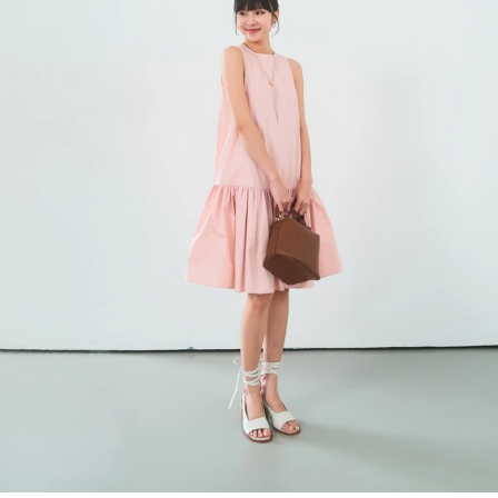
Đọc Thanh Niên trên điện thoại
Theo dõi báo trên
Hotline
Liên hệ quảng cáo
0906 645 777
0908 780 404
Đặt báo
Quảng cáo
RSS
Tòa soạn
Chính sách bảo m
Tổng biên tập: Nguyễn Ngọc Toàn
Phó tổng biên tập: Hải Thành
Ủy viên Ban biên tập - Tổng Thư ký tòa soạn: Trần Việt Hưng