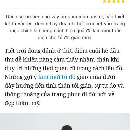
Tin đã xem
Chào ngày mới
Tin 24h
Dành sự ưu tiên cho váy áo gam màu pastel, các thiết
Đăng xuất
kế từ vải ren, denim hay đưa chi tiết crochet vào trang
Tin thị trường
Tin 360
phục chính là những cách hiệu quả để làm mới toàn
diện cho tủ đồ giao mùa.
Video
Podcasts
Tiết trời đỏng đảnh ở thời điểm cuối hè đầu
thu dễ khiến nàng cảm thấy nhàm chán khi
Magazine
duy trì những thói quen cũ trong cách lên đồ.
Những gợi ý
làm mới tủ đồ
giao mùa dưới
đây hướng đến tinh thần tối giản, sự tự do và
Sản phẩm khác
thông thoáng của trang phục đi đôi với vẻ
Tiện ích
Bạn cần biết
đẹp thẩm mỹ.
Thông tin tòa soạn
Liên hệ quảng cáo