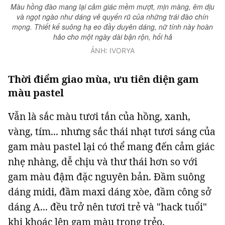
Màu hồng đào mang lại cảm giác mềm mượt, mịn màng, êm dịu
Giấy phép xuất bản số 110/GP - BTTTT cấp ngày 24.3.2020
và ngọt ngào như dáng vẻ quyến rũ của những trái đào chín
© 2003-2026 Bản quyền thuộc về Báo Thanh Niên. Cấm sao chép
mọng. Thiết kế suông hạ eo đầy duyên dáng, nữ tính này hoàn
dưới mọi hình thức nếu không có sự chấp thuận bằng văn bản.
hảo cho một ngày dài bận rộn, hối hả
Phát triển bởi ePi Technologies, JSC.
ẢNH: IVORYA
Thời điểm giao mùa, ưu tiên diện gam
màu pastel
Vẫn là sắc màu tươi tắn của hồng, xanh,
vàng, tím... nhưng sắc thái nhạt tươi sáng của
gam màu pastel lại có thể mang đến cảm giác
nhẹ nhàng, dễ chịu và thư thái hơn so với
gam màu đậm đặc nguyên bản. Đầm suông
dáng midi, đầm maxi dáng xòe, đầm công sở
dáng A... đều trở nên tươi trẻ và "hack tuổi"
khi khoác lên gam màu trong trẻo.