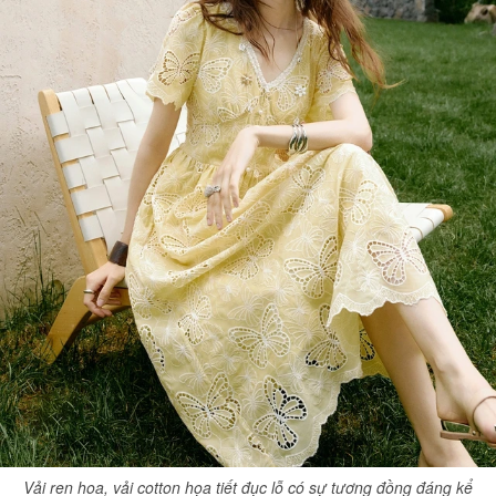
Vải ren hoa, vải cotton họa tiết đục lỗ có sự tương đồng đáng kể