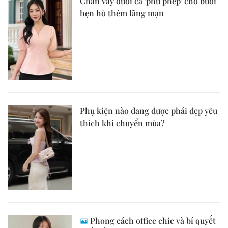
Chân váy đuôi cá 'phù phép' cho buổi
hẹn hò thêm lãng mạn
Phụ kiện nào đang được phái đẹp yêu
thích khi chuyển mùa?
Phong cách office chic và bí quyết