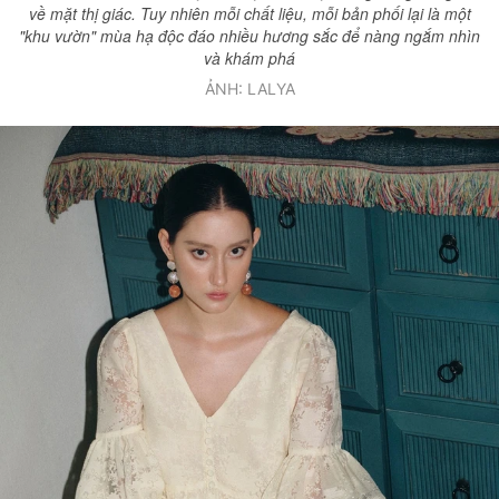
về mặt thị giác. Tuy nhiên mỗi chất liệu, mỗi bản phối lại là một
"khu vườn" mùa hạ độc đáo nhiều hương sắc để nàng ngắm nhìn
và khám phá
ẢNH: LALYA