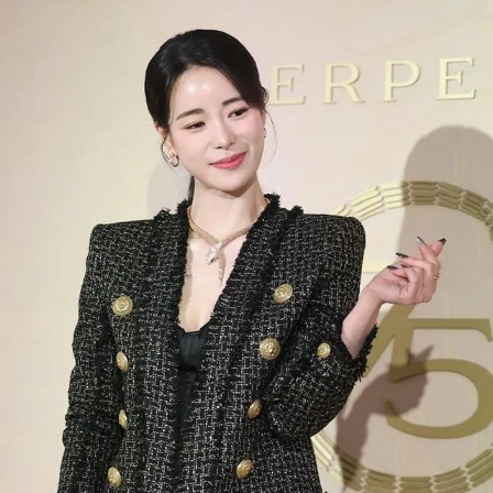
Đọc Thanh Niên trên điện thoại
Theo dõi báo trên
Hotline
Liên hệ quảng cáo
0906 645 777
0908 780 404
Đặt báo
Quảng cáo
RSS
Tòa soạn
Chính sách bảo m
Tổng biên tập: Nguyễn Ngọc Toàn
Phó tổng biên tập: Hải Thành
Ủy viên Ban biên tập - Tổng Thư ký tòa soạn: Trần Việt Hưng