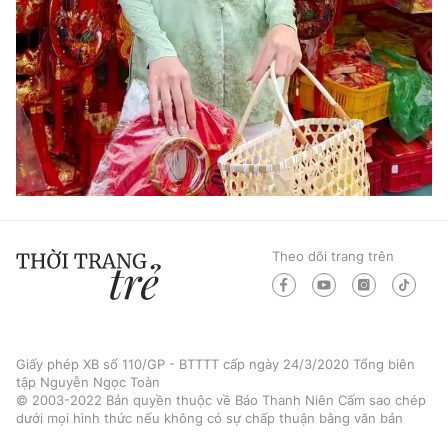
Theo dõi trang trên
Giấy phép XB số 110/GP - BTTTT cấp ngày 24/3/2020 Tổng biên
tập Nguyễn Ngọc Toàn
© 2003-2022 Bản quyền thuộc về Báo Thanh Niên Cấm sao chép
dưới mọi hình thức nếu không có sự chấp thuận bằng văn bản