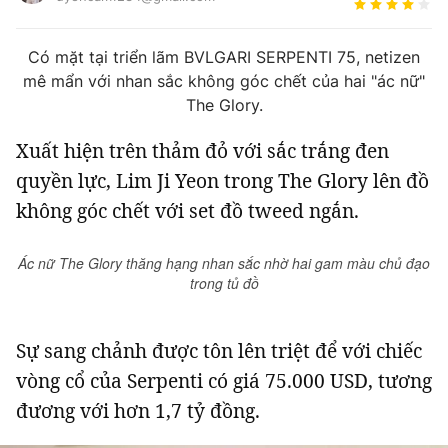
Tin đã xem
Chào ngày mới
Tin 24h
Có mặt tại triển lãm BVLGARI SERPENTI 75, netizen
Đăng xuất
mê mẩn với nhan sắc không góc chết của hai "ác nữ"
Tin thị trường
Tin 360
The Glory.
Xuất hiện trên thảm đỏ với sắc trắng đen
Video
Podcasts
quyền lực, Lim Ji Yeon trong The Glory lên đồ
không góc chết với set đồ tweed ngắn.
Magazine
Ác nữ The Glory thăng hạng nhan sắc nhờ hai gam màu chủ đạo
trong tủ đồ
Sản phẩm khác
Tiện ích
Bạn cần biết
Sự sang chảnh được tôn lên triệt để với chiếc
vòng cổ của Serpenti có giá 75.000 USD, tương
Thông tin tòa soạn
Liên hệ quảng cáo
đương với hơn 1,7 tỷ đồng.