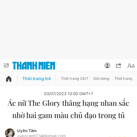
Thời trang trẻ
Thời trang 24/7
Giữ dáng
Thời trang n
PODCAST
QUẢNG CÁO
ĐẶT BÁO
03/07/2023 13:00 GMT+7
Ác nữ The Glory thăng hạng nhan sắc
Thông tin tài khoản
nhờ hai gam màu chủ đạo trong tủ
Đổi mật khẩu
Chuyên mục
Tin đã lưu
Uyên Tâm
Đánh giá tác giả
uyencam1234@gmail.com
Chuyên mục khác