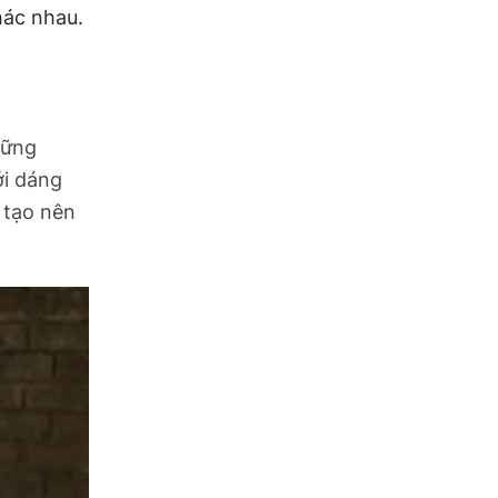
hác nhau.
hững
ới dáng
 tạo nên