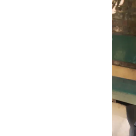
Ninh Bình
Phú Thọ
Quảng Ngãi
Quảng Ninh
Quảng Trị
Sơn La
Thanh Hóa
Thái Nguyên
Thừa Thiên Huế