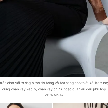
trên chất vải tơ óng ả tạo độ bóng và bắt sáng cho thiết kế. Item nà
cùng chân váy xếp ly, chân váy chữ A hoặc quần âu đều phù hợp
ẢNH: SIXDO