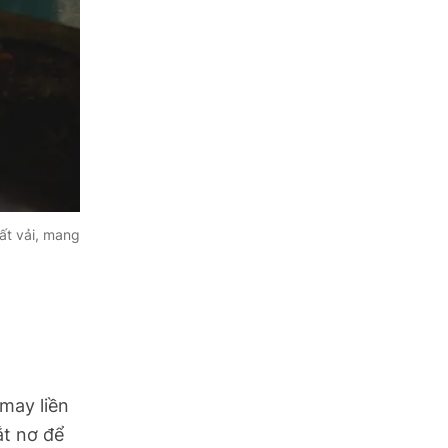
ất vải, mang
 may liền
ắt nơ để