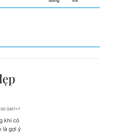
dùng
trẻ
đẹp
8:00 GMT+7
g khi có
là gợi ý