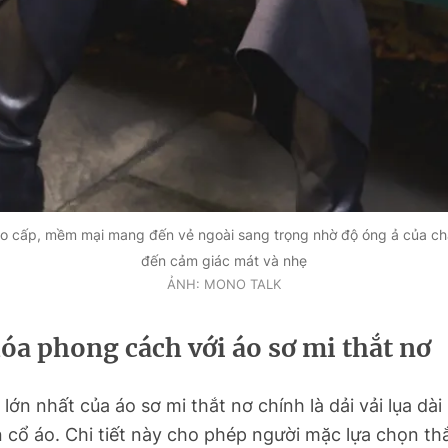
ao cấp, mềm mại mang đến vẻ ngoài sang trọng nhờ độ óng ả của ch
đến cảm giác mát và nhẹ
ẢNH: MONO TALK
óa phong cách với áo sơ mi thắt nơ
 lớn nhất của áo sơ mi thắt nơ chính là dải vải lụa dài
 cổ áo. Chi tiết này cho phép người mặc lựa chọn th