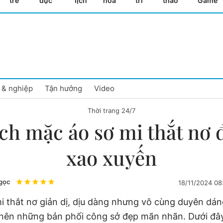
trẻ
dục
lịch
hóa
trí
thao
Game
 & nghiệp
Tận hưởng
Video
Thời trang 24/7
ch mặc áo sơ mi thắt nơ 
xao xuyến
gọc
18/11/2024 0
i thắt nơ giản dị, dịu dàng nhưng vô cùng duyên dán
 nên những bản phối công sở đẹp mãn nhãn. Dưới đây 