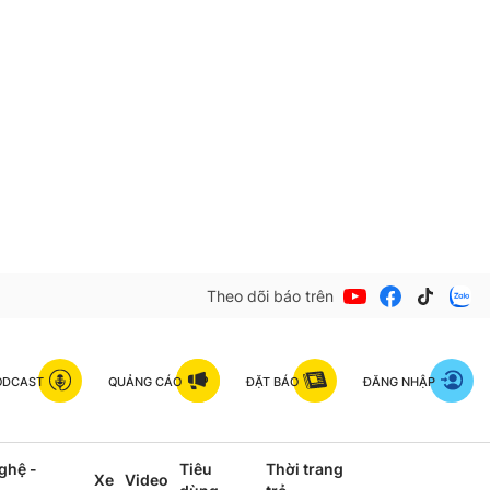
Theo dõi báo trên
ODCAST
QUẢNG CÁO
ĐẶT BÁO
ĐĂNG NHẬP
ghệ -
Tiêu
Thời trang
Xe
Video