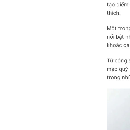
tạo điểm 
thích.
Một trong
nổi bật n
khoác da,
Từ công s
mạo quý 
trong nh