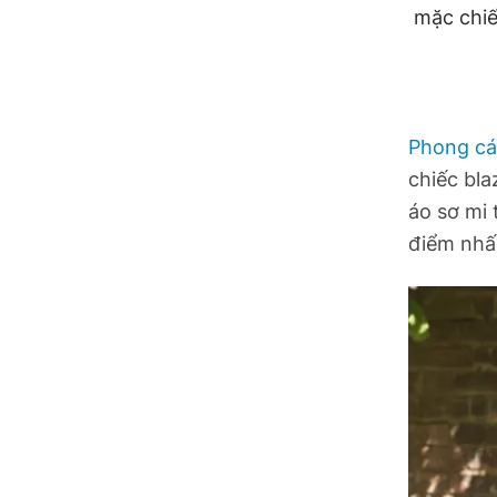
Hồ Chí Minh
mặc chiế
Hà Tĩnh
Hưng Yên
Phong cá
Hải Phòng
chiếc bla
áo sơ mi
Khánh Hòa
điểm nhấn
Lai Châu
Lào Cai
Lâm Đồng
Lạng Sơn
Nghệ An