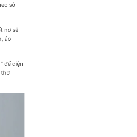
heo sở
t nơ sẽ
n, áo
" để diện
 thơ