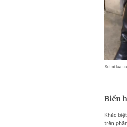
Tuyên Quang
Tây Ninh
Vĩnh Long
Sơ mi lụa c
Biến h
Khác biệt
trên phần