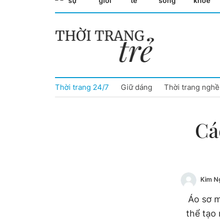
sự
giới
tế
sống
khỏe
Cà Mau
Cần Thơ
Điện Biên
Thời trang 24/7
Giữ dáng
Thời trang nghề
Đà Nẵng
Đắk Lắk
Cá
Đồng Nai
Đồng Tháp
Kim N
Gia Lai
Áo sơ m
Hà Nội
thể tạo