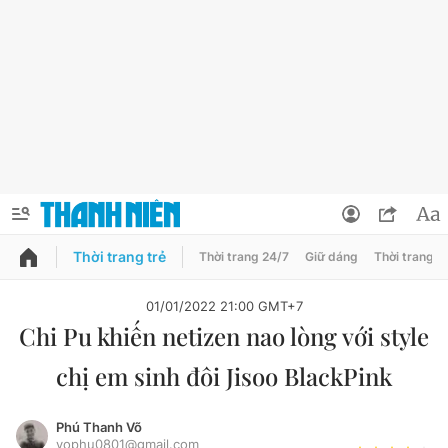
Thời trang trẻ
Thời trang 24/7
Giữ dáng
Thời trang n
PODCAST
QUẢNG CÁO
ĐẶT BÁO
01/01/2022 21:00 GMT+7
Chi Pu khiến netizen nao lòng với style
Thông tin tài khoản
chị em sinh đôi Jisoo BlackPink
Đổi mật khẩu
Chuyên mục
Tin đã lưu
Phú Thanh Võ
Đánh giá tác giả
vophu0801@gmail.com
Chuyên mục khác