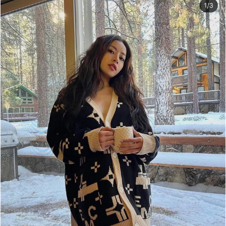
Giấy phép xuất bản số 110/GP - BTTTT cấp ngày 24.3.2020
© 2003-2026 Bản quyền thuộc về Báo Thanh Niên. Cấm sao chép
dưới mọi hình thức nếu không có sự chấp thuận bằng văn bản.
Phát triển bởi ePi Technologies, JSC.