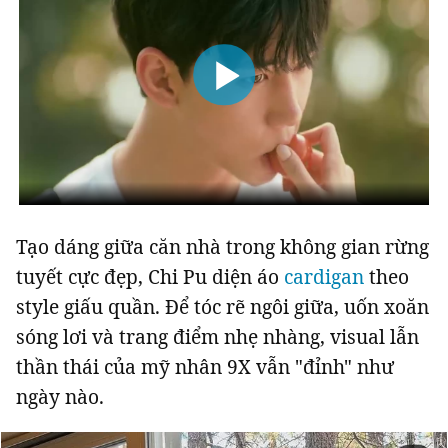
Đọc Thanh Niên trên điện thoại
Theo dõi báo trên
Tạo dáng giữa căn nhà trong không gian rừng
tuyết cực đẹp, Chi Pu diện áo
cardigan
theo
Hotline
Liên hệ quảng cáo
style giấu quần. Để tóc rẽ ngôi giữa, uốn xoăn
0906 645 777
0908 780 404
sóng lơi và trang điểm nhẹ nhàng, visual lẫn
thần thái của mỹ nhân 9X vẫn "đỉnh" như
Đặt báo
Quảng cáo
RSS
Tòa soạn
Chính sách bảo m
ngày nào.
Tổng biên tập: Nguyễn Ngọc Toàn
Phó tổng biên tập: Hải Thành
Ủy viên Ban biên tập - Tổng Thư ký tòa soạn: Trần Việt Hưng