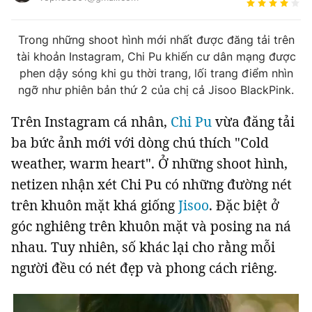
Tin đã xem
Chào ngày mới
Tin 24h
Trong những shoot hình mới nhất được đăng tải trên
Đăng xuất
tài khoản Instagram, Chi Pu khiến cư dân mạng được
Tin thị trường
Tin 360
phen dậy sóng khi gu thời trang, lối trang điểm nhìn
ngỡ như phiên bản thứ 2 của chị cả Jisoo BlackPink.
Video
Podcasts
Trên Instagram cá nhân,
Chi Pu
vừa đăng tải
ba bức ảnh mới với dòng chú thích "Cold
Magazine
weather, warm heart". Ở những shoot hình,
netizen nhận xét Chi Pu có những đường nét
trên khuôn mặt khá giống
Jisoo
. Đặc biệt ở
Sản phẩm khác
góc nghiêng trên khuôn mặt và posing na ná
Tiện ích
Bạn cần biết
nhau. Tuy nhiên, số khác lại cho rằng mỗi
người đều có nét đẹp và phong cách riêng.
Thông tin tòa soạn
Liên hệ quảng cáo