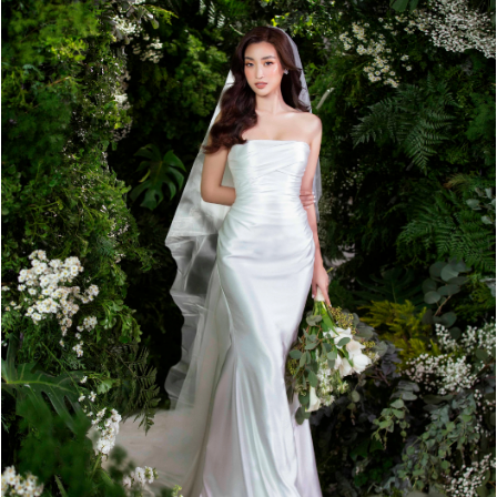
Đọc Thanh Niên trên điện thoại
Theo dõi báo trên
Hotline
Liên hệ quảng cáo
0906 645 777
0908 780 404
Đặt báo
Quảng cáo
RSS
Tòa soạn
Chính sách bảo m
Tổng biên tập: Nguyễn Ngọc Toàn
Phó tổng biên tập: Hải Thành
Ủy viên Ban biên tập - Tổng Thư ký tòa soạn: Trần Việt Hưng