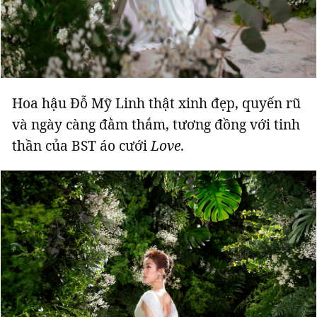
Giấy phép xuất bản số 110/GP - BTTTT cấp ngày 24.3.2020
© 2003-2026 Bản quyền thuộc về Báo Thanh Niên. Cấm sao chép
dưới mọi hình thức nếu không có sự chấp thuận bằng văn bản.
Phát triển bởi ePi Technologies, JSC.
Hoa hậu Đỗ Mỹ Linh thật xinh đẹp, quyến rũ
và ngày càng đằm thắm, tương đồng với tinh
thần của BST áo cưới
Love
.