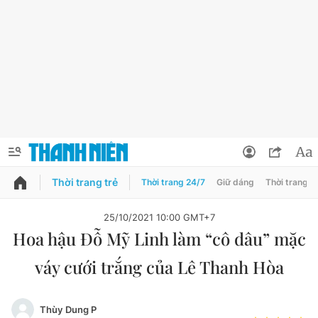
Thời trang trẻ
Thời trang 24/7
Giữ dáng
Thời trang n
PODCAST
QUẢNG CÁO
ĐẶT BÁO
25/10/2021 10:00 GMT+7
Hoa hậu Đỗ Mỹ Linh làm “cô dâu” mặc
Thông tin tài khoản
váy cưới trắng của Lê Thanh Hòa
Đổi mật khẩu
Chuyên mục
Tin đã lưu
Đánh giá tác giả
Thùy Dung P
Chuyên mục khác