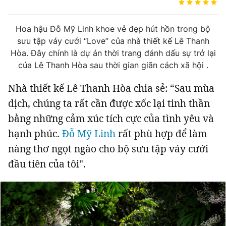
Tin đã xem
Chào ngày mới
Tin 24h
Hoa hậu Đỗ Mỹ Linh khoe vẻ đẹp hút hồn trong bộ
Đăng xuất
sưu tập váy cưới “Love” của nhà thiết kế Lê Thanh
Tin thị trường
Tin 360
Hòa. Đây chính là dự án thời trang đánh dấu sự trở lại
của Lê Thanh Hòa sau thời gian giãn cách xã hội .
Video
Podcasts
Nhà thiết kế Lê Thanh Hòa chia sẻ: “Sau mùa
dịch, chúng ta rất cần được xốc lại tinh thần
Magazine
bằng những cảm xúc tích cực của tình yêu và
hạnh phúc.
Đỗ Mỹ Linh
rất phù hợp để làm
nàng thơ ngọt ngào cho bộ sưu tập váy cưới
Sản phẩm khác
đầu tiên của tôi".
Tiện ích
Bạn cần biết
Thông tin tòa soạn
Liên hệ quảng cáo