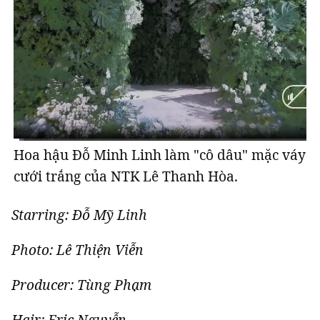
Hoa hậu Đỗ Minh Linh làm "cô dâu" mặc váy
Current
0:04
/
Duration
1:27
cưới trắng của NTK Lê Thanh Hòa.
Time
Starring: Đỗ Mỹ Linh
Photo: Lê Thiện Viễn
Producer: Tùng Phạm
Hair: Eric Nguyễn