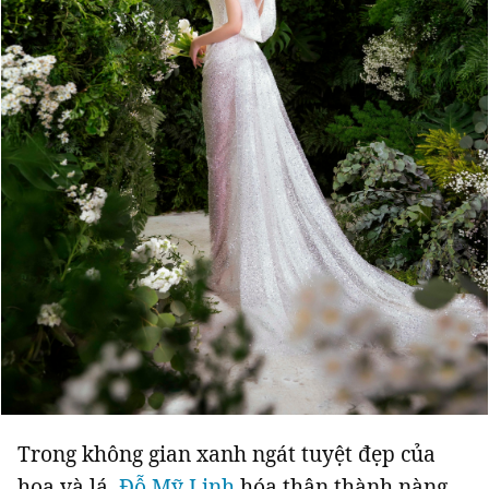
Trong không gian xanh ngát tuyệt đẹp của
hoa và lá,
Đỗ Mỹ Linh
hóa thân thành nàng