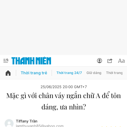
Thời trang trẻ
Thời trang 24/7
Giữ dáng
Thời trang n
PODCAST
QUẢNG CÁO
ĐẶT BÁO
25/06/2025 20:00 GMT+7
Mặc gì với chân váy ngắn chữ A để tôn
Thông tin tài khoản
dáng, ưa nhìn?
Đổi mật khẩu
Chuyên mục
Tin đã lưu
Tiffany Trần
Đánh giá tác giả
lamthuyanh85@yahoo.com
Chuyên mục khác