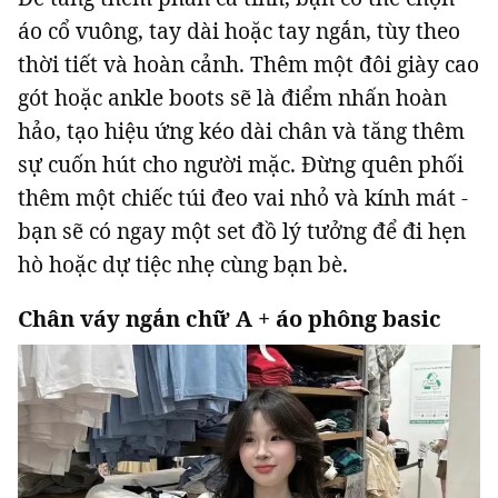
áo cổ vuông, tay dài hoặc tay ngắn, tùy theo
thời tiết và hoàn cảnh. Thêm một đôi giày cao
gót hoặc ankle boots sẽ là điểm nhấn hoàn
hảo, tạo hiệu ứng kéo dài chân và tăng thêm
sự cuốn hút cho người mặc. Đừng quên phối
thêm một chiếc túi đeo vai nhỏ và kính mát -
bạn sẽ có ngay một set đồ lý tưởng để đi hẹn
hò hoặc dự tiệc nhẹ cùng bạn bè.
Chân váy ngắn chữ A + áo phông basic