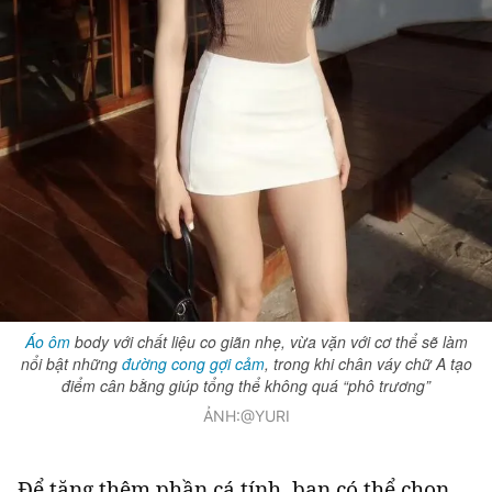
Áo ôm
body với chất liệu co giãn nhẹ, vừa vặn với cơ thể sẽ làm
nổi bật những
đường cong gợi cảm
, trong khi chân váy chữ A tạo
điểm cân bằng giúp tổng thể không quá “phô trương”
ẢNH:@YURI
Để tăng thêm phần cá tính, bạn có thể chọn