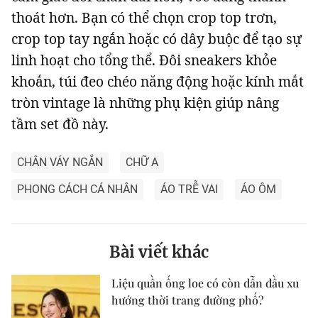
thoát hơn. Bạn có thể chọn crop top trơn,
crop top tay ngắn hoặc có dây buộc để tạo sự
linh hoạt cho tổng thể. Đôi sneakers khỏe
khoắn, túi đeo chéo năng động hoặc kính mắt
tròn vintage là những phụ kiện giúp nâng
tầm set đồ này.
CHÂN VÁY NGẮN
CHỮ A
PHONG CÁCH CÁ NHÂN
ÁO TRỄ VAI
ÁO ÔM
Bài viết khác
Liệu quần ống loe có còn dẫn đầu xu
hướng thời trang đường phố?