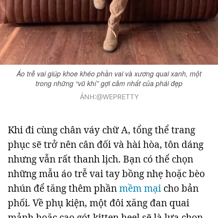
Áo trễ vai giúp khoe khéo phần vai và xương quai xanh, một
trong những “vũ khí” gợi cảm nhất của phái đẹp
ẢNH:@WEPRETTY
Khi đi cùng chân váy chữ A, tổng thể trang
phục sẽ trở nên cân đối và hài hòa, tôn dáng
nhưng vẫn rất thanh lịch. Bạn có thể chọn
những mẫu áo trễ vai tay bồng nhẹ hoặc bèo
nhún để tăng thêm phần
mềm mại
cho bản
phối. Về phụ kiện, một đôi xăng đan quai
mảnh hoặc cao gót kitten heel sẽ là lựa chọn