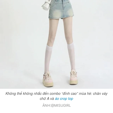
Không thể không nhắc đến combo “đỉnh cao” mùa hè: chân váy
chữ A và
áo crop top
ẢNH:@MISUGIRL