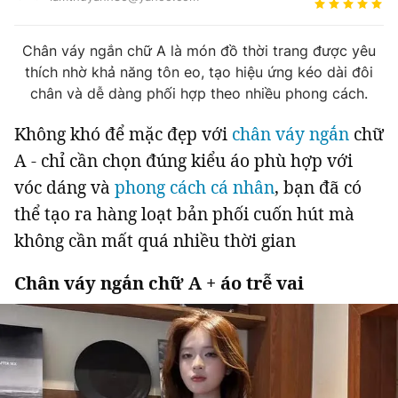
Tin đã xem
Chào ngày mới
Tin 24h
Chân váy ngắn chữ A là món đồ thời trang được yêu
Đăng xuất
thích nhờ khả năng tôn eo, tạo hiệu ứng kéo dài đôi
Tin thị trường
Tin 360
chân và dễ dàng phối hợp theo nhiều phong cách.
Không khó để mặc đẹp với
chân váy ngắn
chữ
Video
Podcasts
A - chỉ cần chọn đúng kiểu áo phù hợp với
vóc dáng và
phong cách cá nhân
, bạn đã có
Magazine
thể tạo ra hàng loạt bản phối cuốn hút mà
không cần mất quá nhiều thời gian
Sản phẩm khác
Chân váy ngắn chữ A + áo trễ vai
Tiện ích
Bạn cần biết
Thông tin tòa soạn
Liên hệ quảng cáo