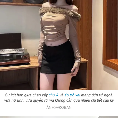
Đọc Thanh Niên trên điện thoại
Theo dõi báo trên
Hotline
Liên hệ quảng cáo
0906 645 777
0908 780 404
Sự kết hợp giữa chân váy
chữ A
và
áo trễ vai
mang đến vẻ ngoài
Đặt báo
Quảng cáo
RSS
Tòa soạn
Chính sách bảo m
vừa nữ tính, vừa quyến rũ mà không cần quá nhiều chi tiết cầu kỳ
Tổng biên tập: Nguyễn Ngọc Toàn
ẢNH:@KOBAN
Phó tổng biên tập: Hải Thành
Ủy viên Ban biên tập - Tổng Thư ký tòa soạn: Trần Việt Hưng