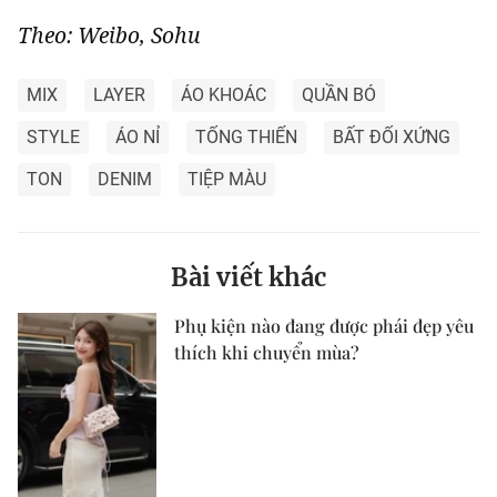
Theo: Weibo, Sohu
MIX
LAYER
ÁO KHOÁC
QUẦN BÓ
STYLE
ÁO NỈ
TỐNG THIẾN
BẤT ĐỐI XỨNG
TON
DENIM
TIỆP MÀU
Bài viết khác
Phụ kiện nào đang được phái đẹp yêu
thích khi chuyển mùa?