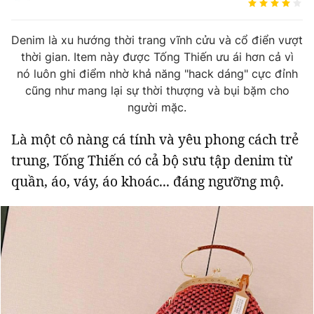
Tin đã xem
Chào ngày mới
Tin 24h
Denim là xu hướng thời trang vĩnh cửu và cổ điển vượt
Đăng xuất
thời gian. Item này được Tống Thiến ưu ái hơn cả vì
Tin thị trường
Tin 360
nó luôn ghi điểm nhờ khả năng "hack dáng" cực đỉnh
cũng như mang lại sự thời thượng và bụi bặm cho
người mặc.
Video
Podcasts
Là một cô nàng cá tính và yêu phong cách trẻ
Magazine
trung, Tống Thiến có cả bộ sưu tập denim từ
quần, áo, váy, áo khoác... đáng ngưỡng mộ.
Sản phẩm khác
Tiện ích
Bạn cần biết
Thông tin tòa soạn
Liên hệ quảng cáo