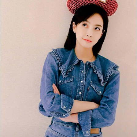
Đọc Thanh Niên trên điện thoại
Theo dõi báo trên
Hotline
Liên hệ quảng cáo
0906 645 777
0908 780 404
Đặt báo
Quảng cáo
RSS
Tòa soạn
Chính sách bảo m
Tổng biên tập: Nguyễn Ngọc Toàn
Phó tổng biên tập: Hải Thành
Ủy viên Ban biên tập - Tổng Thư ký tòa soạn: Trần Việt Hưng