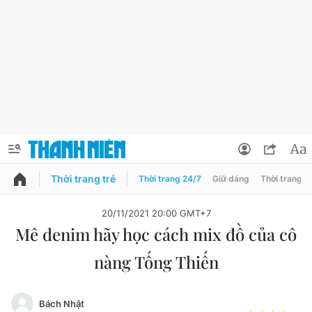
Thời trang trẻ
Thời trang 24/7
Giữ dáng
Thời trang n
PODCAST
QUẢNG CÁO
ĐẶT BÁO
20/11/2021 20:00 GMT+7
Mê denim hãy học cách mix đồ của cô
Thông tin tài khoản
nàng Tống Thiến
Đổi mật khẩu
Chuyên mục
Tin đã lưu
Đánh giá tác giả
Bách Nhật
Chuyên mục khác