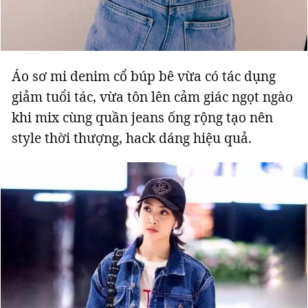
Giấy phép xuất bản số 110/GP - BTTTT cấp ngày 24.3.2020
© 2003-2026 Bản quyền thuộc về Báo Thanh Niên. Cấm sao chép
dưới mọi hình thức nếu không có sự chấp thuận bằng văn bản.
Phát triển bởi ePi Technologies, JSC.
Áo sơ mi denim cổ búp bê vừa có tác dụng
giảm tuổi tác, vừa tôn lên cảm giác ngọt ngào
khi mix cùng quần jeans ống rộng tạo nên
style thời thượng, hack dáng hiệu quả.